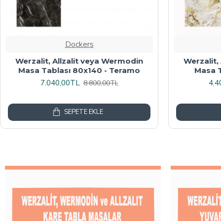
Dockers
Werzalit veya Wermodin Masa
Wermodin
Tablası Oval 94x146 - Indiana Wood
8.000,00TL
4.8
10.000,00TL
SEPETE EKLE