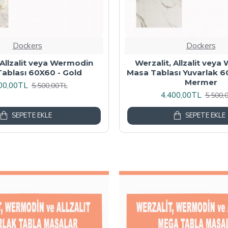
Dockers
Dockers
 Masa Tablası 80X60 -
Wermodin Masa Tablası D
Akçaağaç
67x67 cm - Karacabe
00,00TL
4.800,00TL
6.000,00TL
6.000,
SEPETE EKLE
SEPETE EKLE