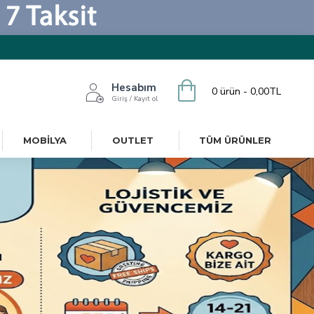
Hesabım
0 ürün - 0,00TL
Giriş / Kayıt ol
MOBILYA
OUTLET
TÜM ÜRÜNLER