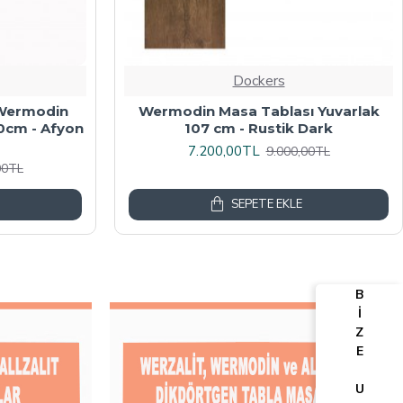
Dockers
algalı Kare
Werzalit, Allzalit veya Wermodin
y Mermer
Masa Tablası 70X120 - Afyon Mermer
6.080,00TL
00TL
7.600,00TL
SEPETE EKLE
B
İ
Z
E
U