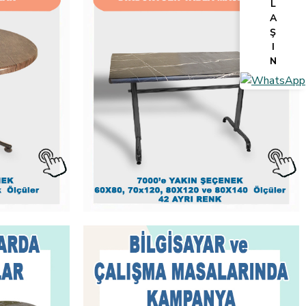
L
A
Ş
I
N