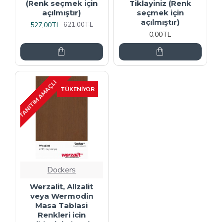
(Renk seçmek için
Tiklayiniz (Renk
açılmıştır)
seçmek için
açılmıştır)
527,00TL
621,00TL
0,00TL
TANITIM AMAÇLI
TÜKENIYOR
Dockers
Werzalit, Allzalit
veya Wermodin
Masa Tablasi
Renkleri icin