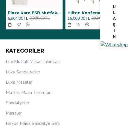
U
L
Plaza Kare ESB Mutfak Masası (Werzalit, Allzalit veya Wermodin Tablalı 80X80) - Afyon Mermer
Hilton Konferans Sandalye - Siyah (6 Adet)
6.864,00TL
16.000,00TL
8.075,00TL
20.000,00TL
A
Ş
I
N
KATEGORİLER
Lux Mutfak Masa Takımları
Lüks Sandalyeler
Lüks Masalar
Mutfak Masa Takımları
Sandalyeler
Masalar
Fiskos Masa Sandalye Seti