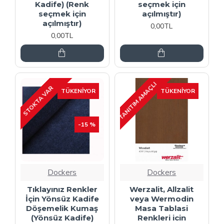
Kadife) (Renk
seçmek için
seçmek için
açılmıştır)
açılmıştır)
0,00TL
0,00TL
TANITIM AMAÇLI
STOKTA VAR
TÜKENIYOR
TÜKENIYOR
-15 %
Dockers
Dockers
Tıklayınız Renkler
Werzalit, Allzalit
İçin Yönsüz Kadife
veya Wermodin
Döşemelik Kumaş
Masa Tablasi
(Yönsüz Kadife)
Renkleri icin