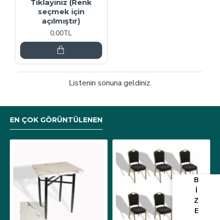
Tiklayiniz (Renk
seçmek için
açılmıştır)
0,00TL
Listenin sonuna geldiniz.
EN ÇOK GÖRÜNTÜLENEN
B
İ
Z
E