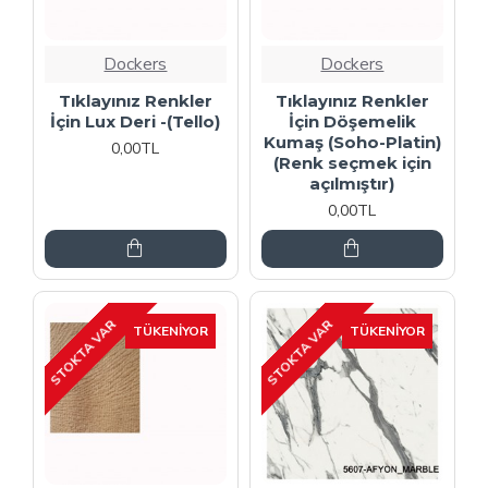
Dockers
Dockers
Tıklayınız Renkler
Tıklayınız Renkler
İçin Lux Deri -(Tello)
İçin Döşemelik
Kumaş (Soho-Platin)
0,00TL
(Renk seçmek için
açılmıştır)
0,00TL
STOKTA VAR
STOKTA VAR
TÜKENIYOR
TÜKENIYOR