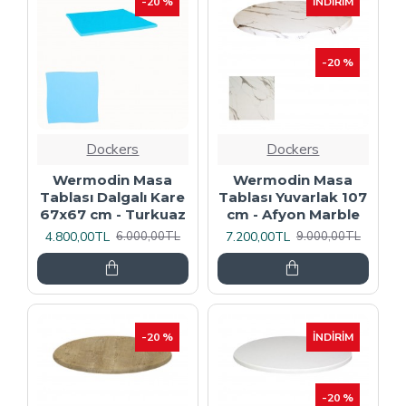
-20 %
İNDIRIM
-20 %
Dockers
Dockers
Wermodin Masa
Wermodin Masa
Tablası Dalgalı Kare
Tablası Yuvarlak 107
67x67 cm - Turkuaz
cm - Afyon Marble
4.800,00TL
7.200,00TL
6.000,00TL
9.000,00TL
-20 %
İNDIRIM
-20 %