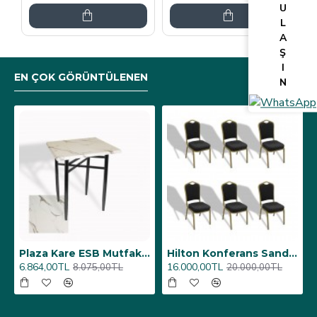
U
L
A
Ş
I
EN ÇOK GÖRÜNTÜLENEN
N
Plaza Kare ESB Mutfak Masası (Werzalit, Allzalit veya Wermodin Tablalı 80X80) - Afyon Mermer
Hilton Konferans Sandalye - Siyah (6 Adet)
6.864,00TL
16.000,00TL
8.075,00TL
20.000,00TL