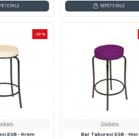
PETE EKLE
SEPETE EKLE
-20 %
ockers
Dockers
esi ESB - Krem
Bar Taburesi ESB - Mor