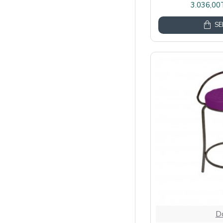
3.036,00
SE
D