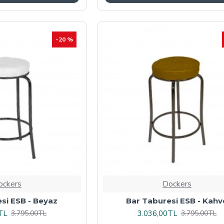
-20 %
ockers
Dockers
si ESB - Beyaz
Bar Taburesi ESB - Kahv
TL
3.036,00TL
3.795,00TL
3.795,00TL