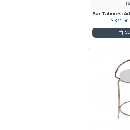
D
Bar Taburesi Arka
3.312,00
SE