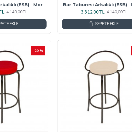
kalıklı (ESB) - Mor
Bar Taburesi Arkalıklı (ESB) -
TL
3.312,00TL
4.140,00TL
4.140,00TL
PETE EKLE
SEPETE EKLE
-20 %