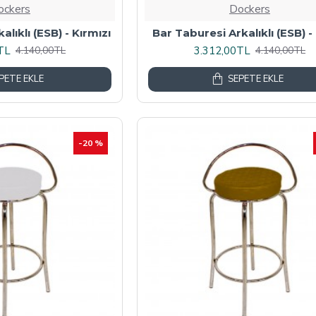
ockers
Dockers
lıklı (ESB) - Kırmızı
Bar Taburesi Arkalıklı (ESB) 
TL
3.312,00TL
4.140,00TL
4.140,00TL
PETE EKLE
SEPETE EKLE
-20 %