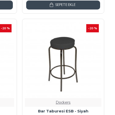
SEPETE EKLE
-20 %
-20 %
Dockers
Bar Taburesi ESB - Siyah