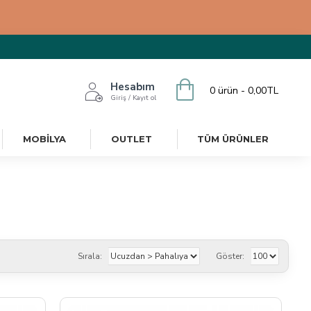
Hesabım
0 ürün - 0,00TL
Giriş / Kayıt ol
MOBILYA
OUTLET
TÜM ÜRÜNLER
Sırala:
Göster: