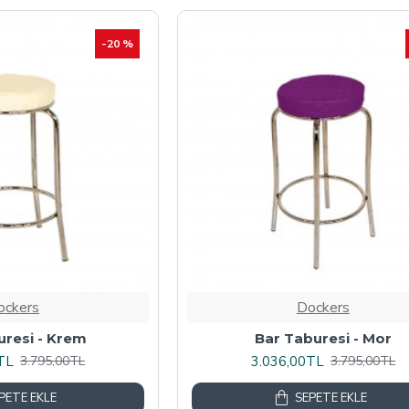
-20 %
ockers
Dockers
uresi - Krem
Bar Taburesi - Mor
TL
3.036,00TL
3.795,00TL
3.795,00TL
PETE EKLE
SEPETE EKLE