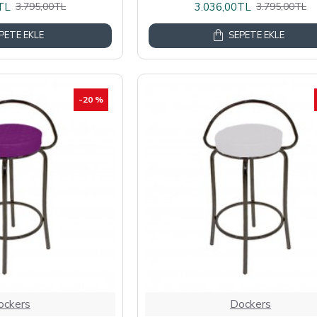
TL
3.036,00TL
3.795,00TL
3.795,00TL
PETE EKLE
SEPETE EKLE
-20 %
ockers
Dockers