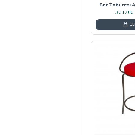
Bar Taburesi Ar
3.312,00
SE