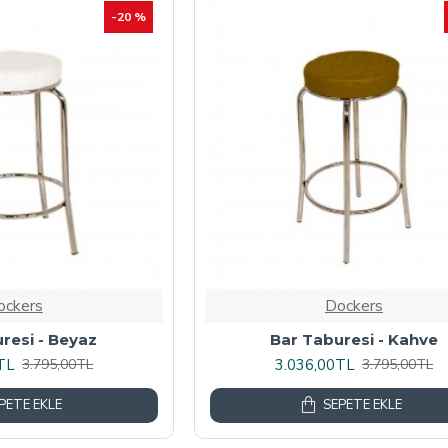
-20 %
ockers
Dockers
resi - Beyaz
Bar Taburesi - Kahve
TL
3.036,00TL
3.795,00TL
3.795,00TL
PETE EKLE
SEPETE EKLE