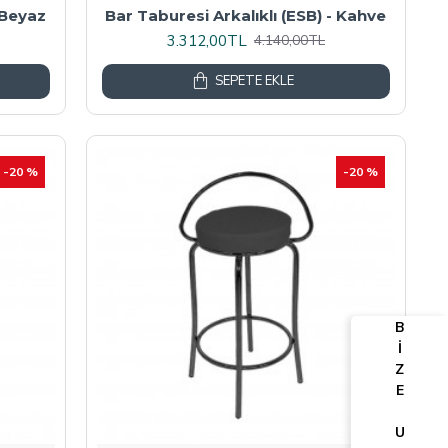
 Beyaz
Bar Taburesi Arkalıklı (ESB) - Kahve
3.312,00TL
4.140,00TL
SEPETE EKLE
-20 %
-20 %
B
İ
Z
E
U