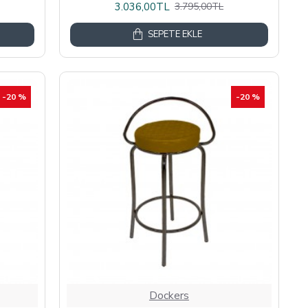
3.036,00TL
3.795,00TL
SEPETE EKLE
-20 %
-20 %
Dockers