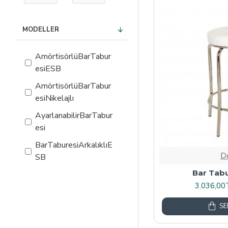
MODELLER
AmörtisörlüBarTabur
esiESB
AmörtisörlüBarTabur
esiNikelajlı
AyarlanabilirBarTabur
esi
BarTaburesiArkalıklıE
D
SB
Bar Tabu
BarTaburesiArkalıklıG
3.036,00
old
BarTaburesiArkalıklıNi
SE
kelajlı