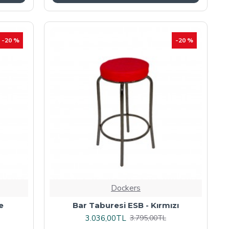
-20 %
-20 %
Dockers
e
Bar Taburesi ESB - Kırmızı
3.036,00TL
3.795,00TL