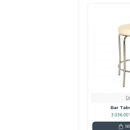
BarTaburesiESB
BarTaburesiGold
BarTaburesiNikelajlı
Best
HalleyESB
HalleyGold
HavanaESB
Maya
NapoliESB
D
Bar Tab
3.036,00
SE