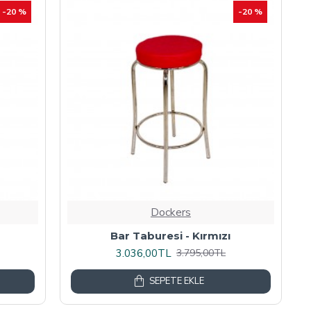
-20 %
-20 %
Dockers
Bar Taburesi - Kırmızı
3.036,00TL
3.795,00TL
SEPETE EKLE