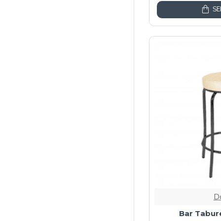
SE
D
Bar Tabur