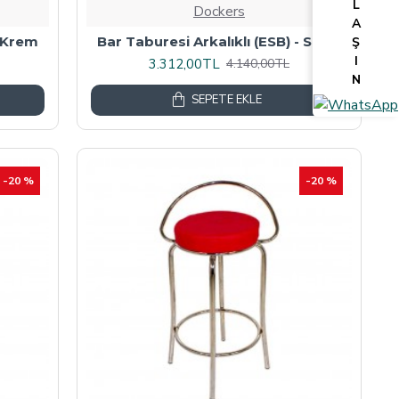
L
Dockers
A
- Krem
Bar Taburesi Arkalıklı (ESB) - Siyah
Ş
I
3.312,00TL
4.140,00TL
N
SEPETE EKLE
-20 %
-20 %