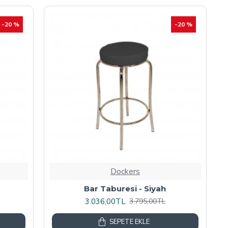
-20 %
-20 %
Dockers
Bar Taburesi - Siyah
3.036,00TL
3.795,00TL
SEPETE EKLE