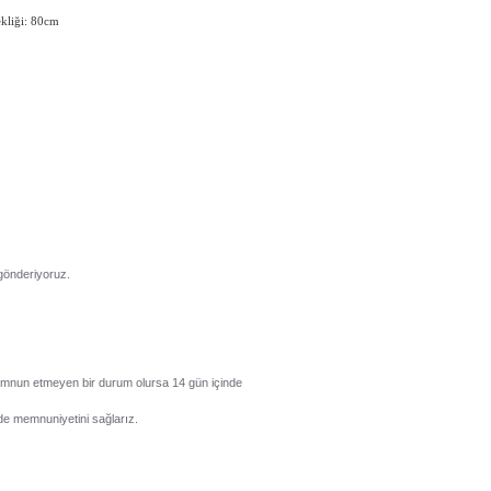
ekliği: 80cm
gönderiyoruz.
memnun etmeyen bir durum olursa 14 gün içinde
de memnuniyetini sağlarız.