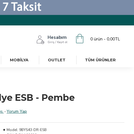
Hesabım
0 ürün - 0,00TL
Giriş / Kayıt ol
MOBILYA
OUTLET
TÜM ÜRÜNLER
lye ESB - Pembe
ş.
-
Yorum Yap
Model:
9BYS43-DR-ESB