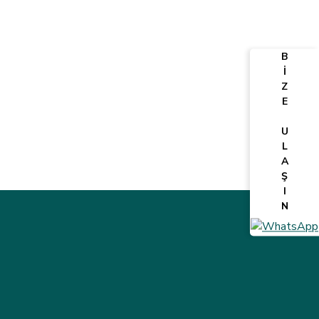
B
İ
Z
E
U
L
A
Ş
I
N