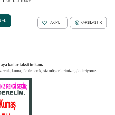
SKU:
DCK-100696
N AL
TAKIP ET
KARŞILAŞTIR
2 aya kadar taksit imkanı.
niz renk, kumaş
ile üreterek,
siz müşterilerimize gönderiyoruz.