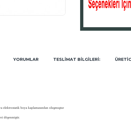
YORUMLAR
TESLIMAT BILGILERI:
ÜRETIC
ya elektrostatik boya kaplamasından oluşmuştur
ri döşenmiştir.