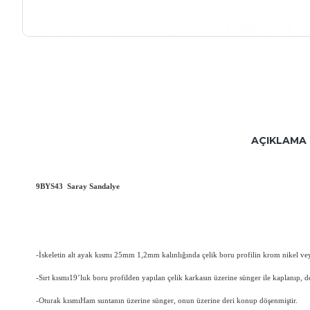
AÇIKLAMA
9BYS43 Saray Sandalye
-İskeletin alt ayak kısmı 25mm 1,2mm kalınlığında çelik boru profilin krom nikel ve
-Sırt kısmı19’luk boru profilden yapılan çelik karkasın üzerine sünger ile kaplanıp, de
-Oturak kısmıHam suntanın üzerine sünger, onun üzerine deri konup döşenmiştir.