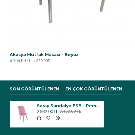
Akasya Mutfak Masası - Beyaz
4.105,00TL
4.830,00TL
SON GÖRÜNTÜLENEN
EN ÇOK GÖRÜNTÜLENEN
Saray Sandalye ESB - Pembe
2.932,00TL
3.450,00TL