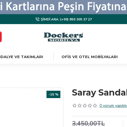
ŞIMDI ARA: (+90) 850 305 37 27
DALYE VE TAKIMLARI
OFIS VE OTEL MOBILYALARI
Saray Sanda
-15 %
0 yorum yapılmı
3.450,00TL