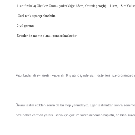
-1.sınıf nikelaj Ölçüler: Oturak yüksekliği: 45cm, Oturak genişliği: 41cm, Sırt Yüks
- Özel renk siparişi alınabilir.
-2 yıl garanti
-Ürünler de-monte olarak gönderilmektedir
Fabrikadan direkt üretim yaparak 9 iş günü içinde siz müşterilerimize ürününüzü 
Ürünü teslim ettikten sonra da biz hep yanındayız. Eğer teslimattan sonra seni 
bize haber vermen yeterli. Senin için çözüm sürecini hemen başlatır, en kısa süre
.