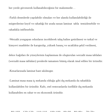
her yerde güvenerek kullanabileceğiniz bir malzemedir…
-Farklı desenlerde yapılabilir olmaları ve her alanda kullanılabilirliği ile
müşterilerine keyif ve rahatlığı bir arada sunan laminat tabla temizlenebilir ve
rahatlıkla istiflenebilir.
-Werzalit yongapan odunların inceltilerek talaş haline getirilmesi ve tutkal ve
kimyevi maddeler ile karıştırılıp, yüksek basınç ve sıcaklıkta şekil verilmesi,
dekor kağıtları ile yüzeylerinin kaplanması ile oluşturulan werzalit masa tablaları
(werzalit masa tablaları) preslerde tamamen bitmiş olarak imal edilen bir üründür.
-Kenarlarınada laminat bant sıkılmıştır.
-Laminat masa masa iç mekanda olduğu gibi dış mekanda da rahatlıkla
kullanılabilen bir üründür. Kafe, otel restoranlarda özellikle dış mekanda
kullanabilen en rahat ve en ekonomik üründür.