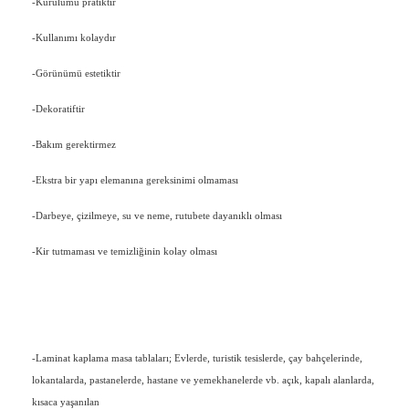
-Kurulumu pratiktir
-Kullanımı kolaydır
-Görünümü estetiktir
-Dekoratiftir
-Bakım gerektirmez
-Ekstra bir yapı elemanına gereksinimi olmaması
-Darbeye, çizilmeye, su ve neme, rutubete dayanıklı olması
-Kir tutmaması ve temizliğinin kolay olması
-Laminat kaplama masa tablaları; Evlerde, turistik tesislerde, çay bahçelerinde,
lokantalarda, pastanelerde, hastane ve yemekhanelerde vb. açık, kapalı alanlarda,
kısaca yaşanılan