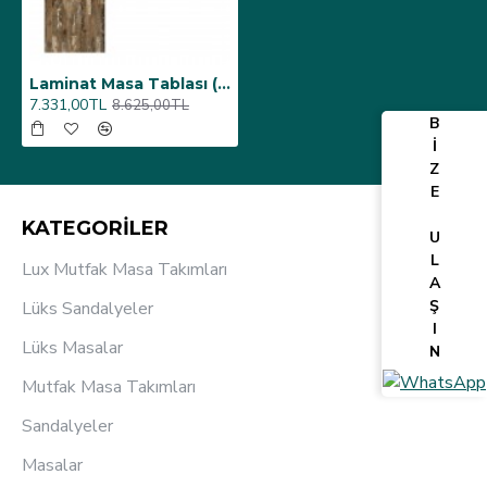
Laminat Masa Tablası (Q100) - Maracaıbo
7.331,00TL
8.625,00TL
B
İ
Z
E
KATEGORİLER
U
L
Lux Mutfak Masa Takımları
A
Ş
Lüks Sandalyeler
I
Lüks Masalar
N
Mutfak Masa Takımları
Sandalyeler
Masalar