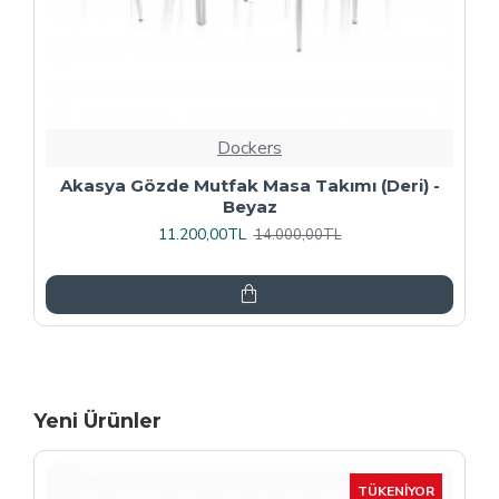
Dockers
Premıum - Gözde Mutfak Masa Takımı -
Füme
13.600,00TL
17.000,00TL
Yeni Ürünler
-15 %