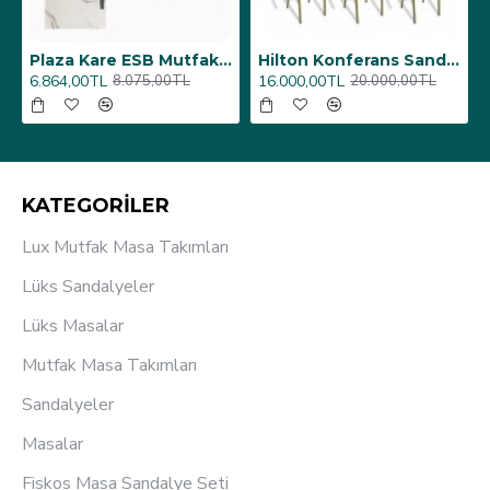
6 Adet)
Üst Üste Konan Hilton Konferans Sandalye - (4 Adet)
Porselen Masa Tablası 80X160
12.000,00TL
26.350,00TL
15.000,00TL
31.000,00TL
KATEGORİLER
Lux Mutfak Masa Takımları
Lüks Sandalyeler
Lüks Masalar
Mutfak Masa Takımları
Sandalyeler
Masalar
Fiskos Masa Sandalye Seti