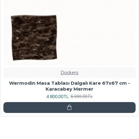
Dockers
Werzalit, Allzalit veya Wermodin Masa Tablası
70X120 - Afyon Mermer
6.080,00TL
7.600,00TL