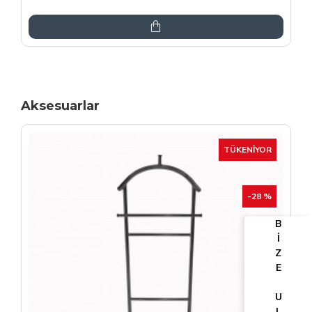
6.864,00TL
8.075,00TL
Aksesuarlar
TÜKENIYOR
-25 %
B
İ
Z
E
U
L