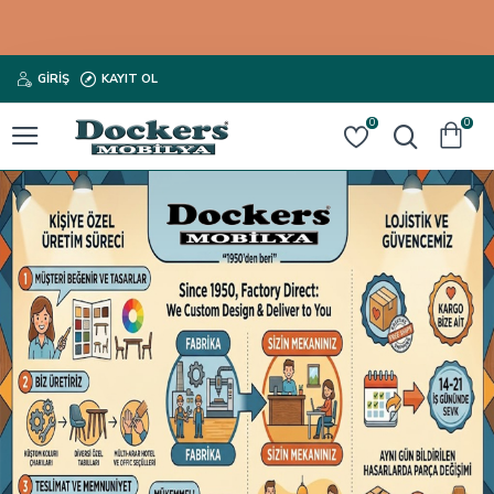
GIRIŞ
KAYIT OL
0
0