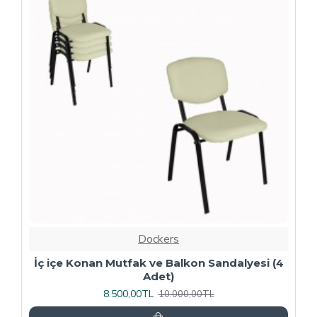
-20 %
Dockers
4
Kapitoneli Sandalye (Deri) (4 Adet) - Yeşil
9.600,00TL
12.000,00TL