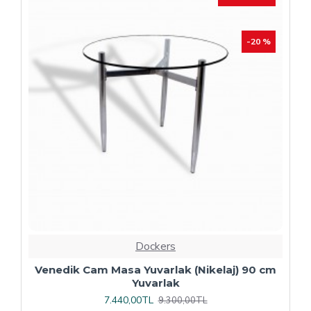
Dockers
Plaza Kare ESB Mutfak Masası (Werzalit,
Allzalit veya Wermodin Tablalı 80X80) -
Afyon Mermer