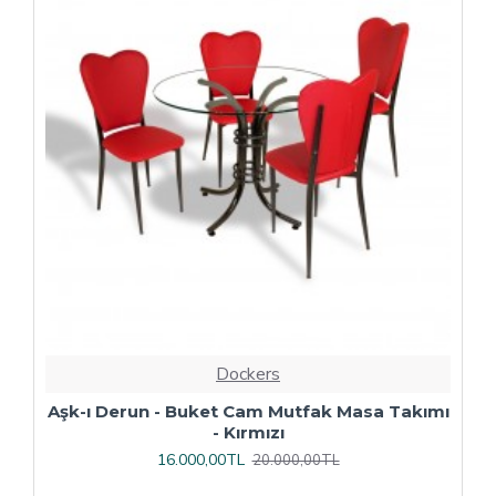
Dockers
ı
Çipa Döküm Ayak - Play Polipropilen Masa
Takımı - 70x120 (Werzalit, Wermodin veya
Allzalit Tabla) - Afyon Mermer-Antrasit
16.800,00TL
21.000,00TL