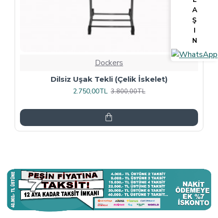
A
Ş
I
N
Dockers
Tv Lcd Standı 5484
3.375,00TL
4.500,00TL