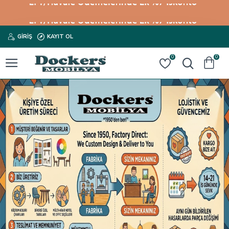
GIRIŞ
KAYIT OL
0
0