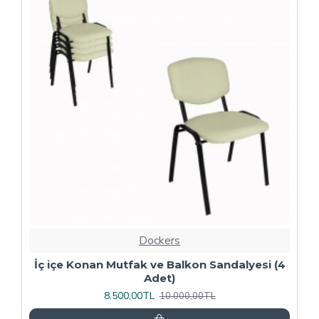
-20 %
Dockers
4
Kapitoneli Sandalye (Deri) (4 Adet) - Yeşil
9.600,00TL
12.000,00TL