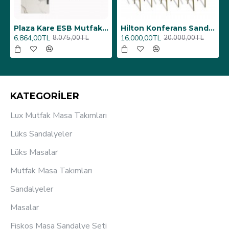
6 Adet)
Üst Üste Konan Hilton Konferans Sandalye - (4 Adet)
Porselen Masa Tablası 80X160
12.000,00TL
26.350,00TL
15.000,00TL
31.000,00TL
KATEGORİLER
Lux Mutfak Masa Takımları
Lüks Sandalyeler
Lüks Masalar
Mutfak Masa Takımları
Sandalyeler
Masalar
Fiskos Masa Sandalye Seti