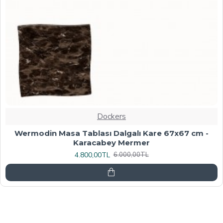
Dockers
Werzalit, Allzalit veya Wermodin Masa Tablası
70X120 - Afyon Mermer
6.080,00TL
7.600,00TL