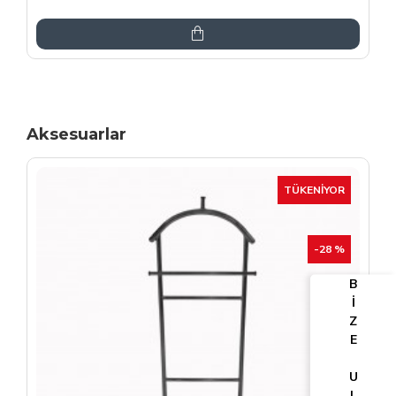
6.864,00TL
8.075,00TL
Aksesuarlar
TÜKENIYOR
-25 %
B
İ
Z
E
U
L