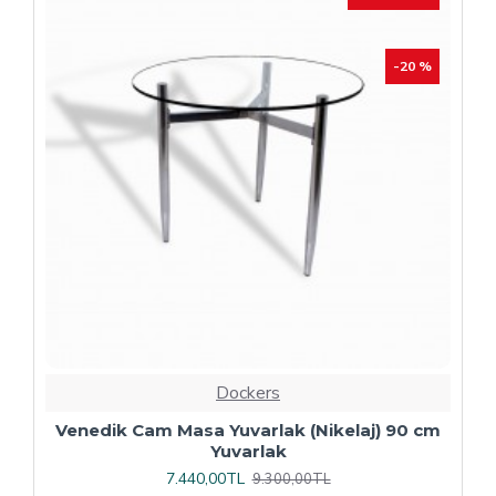
Dockers
Plaza Kare ESB Mutfak Masası (Werzalit,
Allzalit veya Wermodin Tablalı 80X80) -
Afyon Mermer