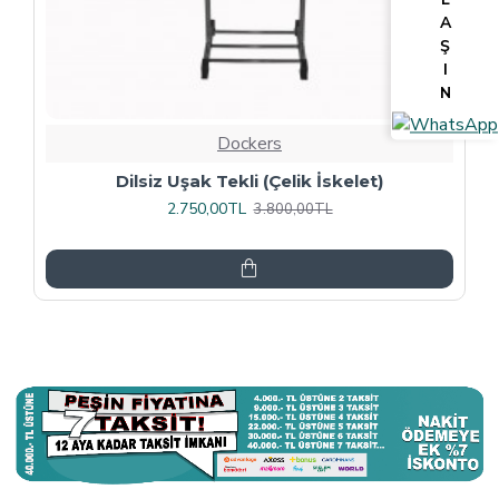
A
Ş
I
N
Dockers
Tv Lcd Standı 5484
3.375,00TL
4.500,00TL