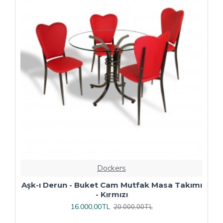
Dockers
ı
Çipa Döküm Ayak - Play Polipropilen Masa
Takımı - 70x120 (Werzalit, Wermodin veya
Allzalit Tabla) - Afyon Mermer-Antrasit
16.800,00TL
21.000,00TL