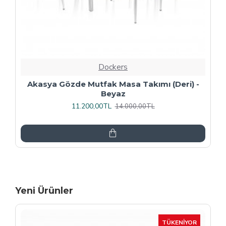
Dockers
Premıum - Gözde Mutfak Masa Takımı -
Füme
13.600,00TL
17.000,00TL
Yeni Ürünler
-15 %