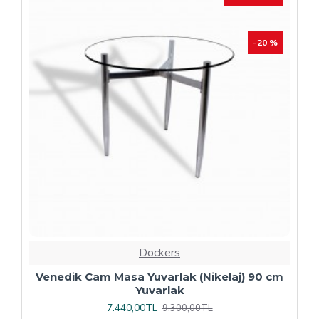
Dockers
Plaza Kare ESB Mutfak Masası (Werzalit,
Allzalit veya Wermodin Tablalı 80X80) -
Afyon Mermer