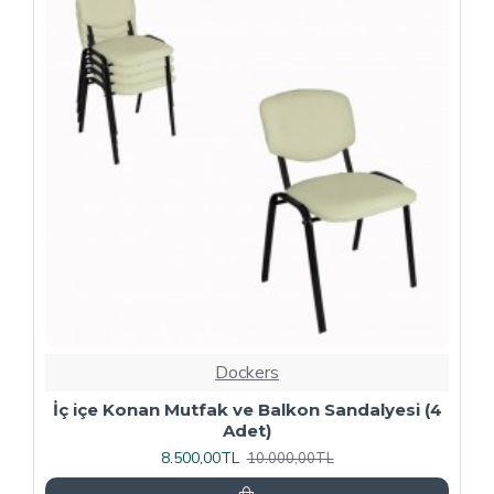
-20 %
Dockers
4
Kapitoneli Sandalye (Deri) (4 Adet) - Yeşil
9.600,00TL
12.000,00TL