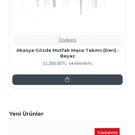
Dockers
Premıum - Gözde Mutfak Masa Takımı -
Füme
13.600,00TL
17.000,00TL
Yeni Ürünler
-15 %