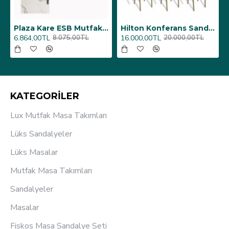
6 Adet)
Üst Üste Konan Hilton Konferans Sandalye - (4 Adet)
Porselen Masa Tablası 80X160
12.000,00TL
26.350,00TL
15.000,00TL
31.000,00TL
KATEGORİLER
Lux Mutfak Masa Takımları
Lüks Sandalyeler
Lüks Masalar
Mutfak Masa Takımları
Sandalyeler
Masalar
Fiskos Masa Sandalye Seti