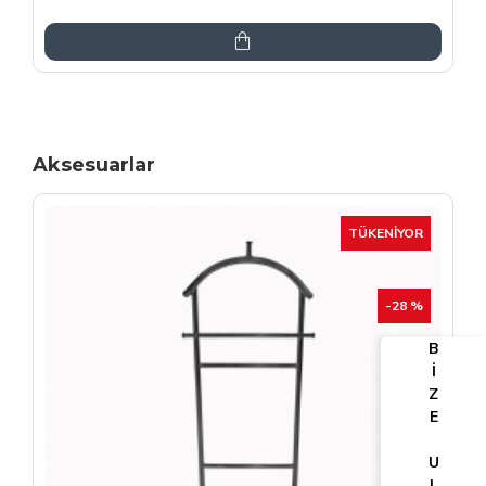
6.864,00TL
8.075,00TL
Aksesuarlar
TÜKENIYOR
-25 %
B
İ
Z
E
U
L