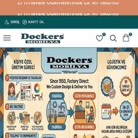
GIRIŞ
KAYIT OL
0
0