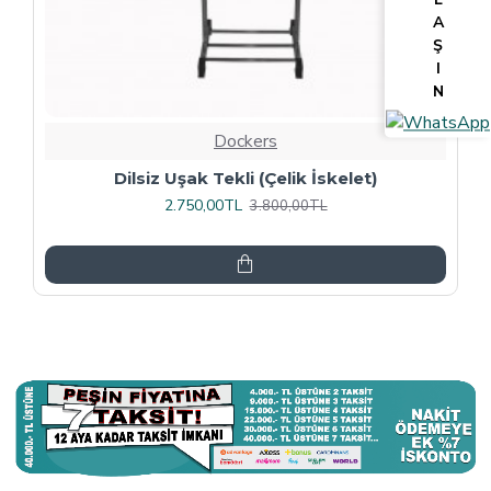
A
Ş
I
N
Dockers
Tv Lcd Standı 5484
3.375,00TL
4.500,00TL