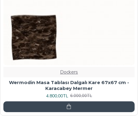
Dockers
Werzalit, Allzalit veya Wermodin Masa Tablası
70X120 - Afyon Mermer
6.080,00TL
7.600,00TL