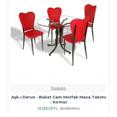
Dockers
ı
Çipa Döküm Ayak - Play Polipropilen Masa
Takımı - 70x120 (Werzalit, Wermodin veya
Allzalit Tabla) - Afyon Mermer-Antrasit
16.800,00TL
21.000,00TL