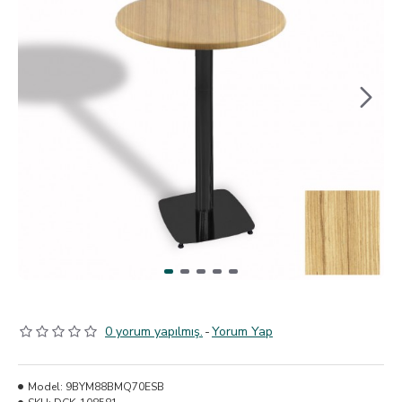
0 yorum yapılmış.
-
Yorum Yap
Model:
9BYM88BMQ70ESB