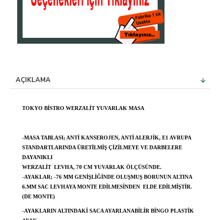
AÇIKLAMA
TOKYO BISTRO WERZALIT YUVARLAK MASA
-MASA TABLASI; ANTI KANSEROJEN, ANTI ALERJIK, E1 AVRUPA
STANDARTLARINDA ÜRETILMIŞ ÇIZILMEYE VE DARBELERE
DAYANIKLI
WERZALIT LEVHA, 70 CM YUVARLAK ÖLÇÜSÜNDE.
-AYAKLAR; -76 MM GENIŞLIĞINDE OLUŞMUŞ BORUNUN ALTINA
6.MM SAC LEVHAYA MONTE EDILMESINDEN ELDE EDILMIŞTIR.
(DE MONTE)
-AYAKLARIN ALTINDAKI SACA AYARLANABILIR BINGO PLASTIK