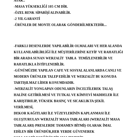
AYAK..
-MASA YÜKSEKLIĞI 105 CM DIR.
-ÖZEL RENK SIPARIŞI ALINABILIR.
-2 YIL GARANTI
-ÜRÜNLER DE MONTE OLARAK GÖNDERILMEKTEDIR...
-FARKLI DESENLERDE YAPILABILIR OLMALARI VE HER ALANDA
KULLANILABILIRLIĞI ILE MÜŞTERILERINE KEYIF VE RAHATLIĞI
BIR ARADA SUNAN WERZALIT TABLA TEMIZLENEBILIR VE
RAHATLIKLA ISTIFLENEBILIR.
-GÜNÜMÜZDE YAPILAN CAFE VE SOSYAL ALANLARDA CANLI VE
MODERN ÜRÜNLER TALEP EDILIR VE WERZALIT BU KONUDA
TARTIŞILMAZ LIDER KONUMDADIR.
-WERZALIT YONGAPAN ODUNLARIN INCELTILEREK TALAŞ
HALINE GETIRILMESI VE TUTKAL VE KIMYEVI MADDELER ILE
KARIŞTIRILIP, YÜKSEK BASINÇ VE SICAKLIKTA ŞEKIL
VERILMESI,
DEKOR KAĞITLARI ILE YÜZEYLERININ KAPLANMASI ILE
OLUŞTURULAN WERZALIT MASA TABLALARI (WERZALIT MASA
TABLALARI) PRESLERDE TAMAMEN BITMIŞ OLARAK IMAL
EDILEN BIR ÜRÜNDÜR,HER YERDE GÜVENEREK