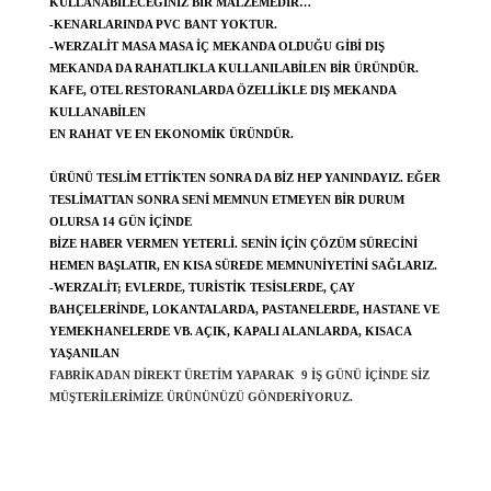
KULLANABILECEĞINIZ BIR MALZEMEDIR…
-KENARLARINDA PVC BANT YOKTUR.
-WERZALIT MASA MASA IÇ MEKANDA OLDUĞU GIBI DIŞ
MEKANDA DA RAHATLIKLA KULLANILABILEN BIR ÜRÜNDÜR.
KAFE, OTEL RESTORANLARDA ÖZELLIKLE DIŞ MEKANDA
KULLANABILEN
EN RAHAT VE EN EKONOMIK ÜRÜNDÜR.
ÜRÜNÜ TESLIM ETTIKTEN SONRA DA BIZ HEP YANINDAYIZ. EĞER
TESLIMATTAN SONRA SENI MEMNUN ETMEYEN BIR DURUM
OLURSA 14 GÜN IÇINDE
BIZE HABER VERMEN YETERLI. SENIN IÇIN ÇÖZÜM SÜRECINI
HEMEN BAŞLATIR, EN KISA SÜREDE MEMNUNIYETINI SAĞLARIZ.
-WERZALIT; EVLERDE, TURISTIK TESISLERDE, ÇAY
BAHÇELERINDE, LOKANTALARDA, PASTANELERDE, HASTANE VE
YEMEKHANELERDE VB. AÇIK, KAPALI ALANLARDA, KISACA
YAŞANILAN
FABRIKADAN DIREKT ÜRETIM YAPARAK 9 IŞ GÜNÜ IÇINDE SIZ
MÜŞTERILERIMIZE ÜRÜNÜNÜZÜ GÖNDERIYORUZ.