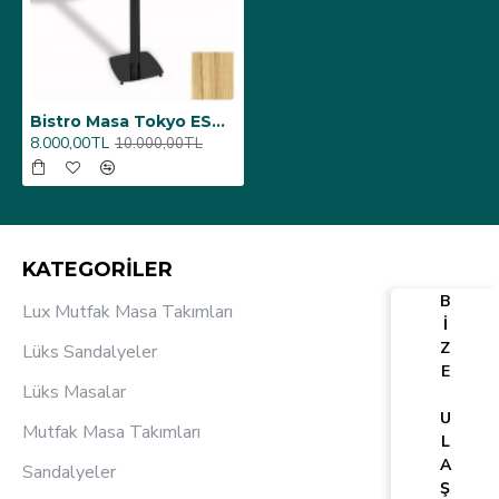
Bistro Masa Tokyo ESB - (Werzalit, Wermodin ve Allzalit Tabla 70 cm çap) - Coco Bolo
8.000,00TL
10.000,00TL
KATEGORİLER
B
Lux Mutfak Masa Takımları
İ
Z
Lüks Sandalyeler
E
Lüks Masalar
U
Mutfak Masa Takımları
L
A
Sandalyeler
Ş