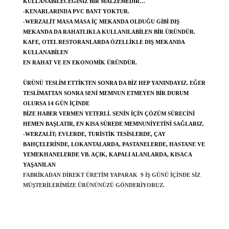
KULLANABILECEĞINIZ BIR MALZEMEDIR…
-KENARLARINDA PVC BANT YOKTUR.
-WERZALIT MASA MASA IÇ MEKANDA OLDUĞU GIBI DIŞ
MEKANDA DA RAHATLIKLA KULLANILABILEN BIR ÜRÜNDÜR.
KAFE, OTEL RESTORANLARDA ÖZELLIKLE DIŞ MEKANDA
KULLANABILEN
EN RAHAT VE EN EKONOMIK ÜRÜNDÜR.
ÜRÜNÜ TESLIM ETTIKTEN SONRA DA BIZ HEP YANINDAYIZ. EĞER
TESLIMATTAN SONRA SENI MEMNUN ETMEYEN BIR DURUM
OLURSA 14 GÜN IÇINDE
BIZE HABER VERMEN YETERLI. SENIN IÇIN ÇÖZÜM SÜRECINI
HEMEN BAŞLATIR, EN KISA SÜREDE MEMNUNIYETINI SAĞLARIZ.
-WERZALIT; EVLERDE, TURISTIK TESISLERDE, ÇAY
BAHÇELERINDE, LOKANTALARDA, PASTANELERDE, HASTANE VE
YEMEKHANELERDE VB. AÇIK, KAPALI ALANLARDA, KISACA
YAŞANILAN
FABRIKADAN DIREKT ÜRETIM YAPARAK 9 IŞ GÜNÜ IÇINDE SIZ
MÜŞTERILERIMIZE ÜRÜNÜNÜZÜ GÖNDERIYORUZ.