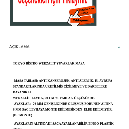
AÇIKLAMA
TOKYO BISTRO WERZALIT YUVARLAK MASA
-MASA TABLASI; ANTI KANSEROJEN, ANTI ALERJIK, E1 AVRUPA
STANDARTLARINDA ÜRETILMIŞ ÇIZILMEYE VE DARBELERE
DAYANIKLI
WERZALIT LEVHA, 60 CM YUVARLAK ÖLÇÜSÜNDE.
-AYAKLAR; -76 MM GENIŞLIĞINDE OLUŞMUŞ BORUNUN ALTINA
6.MM SAC LEVHAYA MONTE EDILMESINDEN ELDE EDILMIŞTIR.
(DE MONTE)
-AYAKLARIN ALTINDAKI SACA AYARLANABILIR BINGO PLASTIK