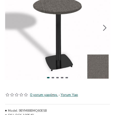
0 yorum yapılmış.
-
Yorum Yap
Model:
9BYM88BMQ60ESB