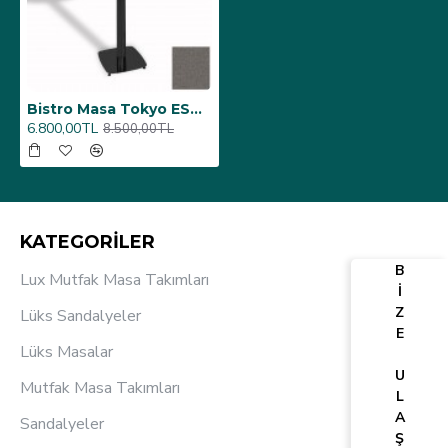
Bistro Masa Tokyo ESB - (Werzalit, Wermodin ve Allzalit Tabla 60 cm çap) - Twister
6.800,00TL
8.500,00TL
KATEGORİLER
B
Lux Mutfak Masa Takımları
İ
Z
Lüks Sandalyeler
E
Lüks Masalar
U
Mutfak Masa Takımları
L
A
Sandalyeler
Ş