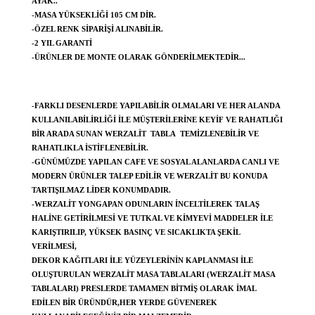
AYAK..
-MASA YÜKSEKLIĞI 105 CM DIR.
-ÖZEL RENK SIPARIŞI ALINABILIR.
-2 YIL GARANTI
-ÜRÜNLER DE MONTE OLARAK GÖNDERILMEKTEDIR...
-FARKLI DESENLERDE YAPILABILIR OLMALARI VE HER ALANDA
KULLANILABILIRLIĞI ILE MÜŞTERILERINE KEYIF VE RAHATLIĞI
BIR ARADA SUNAN WERZALIT TABLA TEMIZLENEBILIR VE
RAHATLIKLA ISTIFLENEBILIR.
-GÜNÜMÜZDE YAPILAN CAFE VE SOSYAL ALANLARDA CANLI VE
MODERN ÜRÜNLER TALEP EDILIR VE WERZALIT BU KONUDA
TARTIŞILMAZ LIDER KONUMDADIR.
-WERZALIT YONGAPAN ODUNLARIN INCELTILEREK TALAŞ
HALINE GETIRILMESI VE TUTKAL VE KIMYEVI MADDELER ILE
KARIŞTIRILIP, YÜKSEK BASINÇ VE SICAKLIKTA ŞEKIL
VERILMESI,
DEKOR KAĞITLARI ILE YÜZEYLERININ KAPLANMASI ILE
OLUŞTURULAN WERZALIT MASA TABLALARI (WERZALIT MASA
TABLALARI) PRESLERDE TAMAMEN BITMIŞ OLARAK IMAL
EDILEN BIR ÜRÜNDÜR,HER YERDE GÜVENEREK