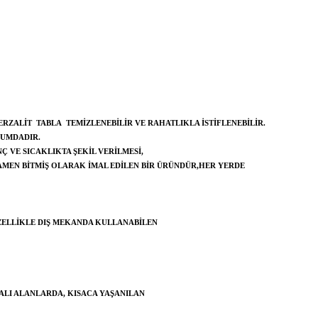
ERZALIT TABLA TEMIZLENEBILIR VE RAHATLIKLA ISTIFLENEBILIR.
NUMDADIR.
Ç VE SICAKLIKTA ŞEKIL VERILMESI,
AMEN BITMIŞ OLARAK IMAL EDILEN BIR ÜRÜNDÜR,HER YERDE
ZELLIKLE DIŞ MEKANDA KULLANABILEN
ALI ALANLARDA, KISACA YAŞANILAN