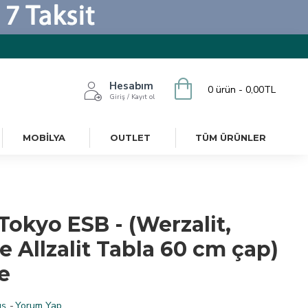
Hesabım
0 ürün - 0,00TL
Giriş / Kayıt ol
MOBILYA
OUTLET
TÜM ÜRÜNLER
Tokyo ESB - (Werzalit,
 Allzalit Tabla 60 cm çap)
e
ş.
-
Yorum Yap