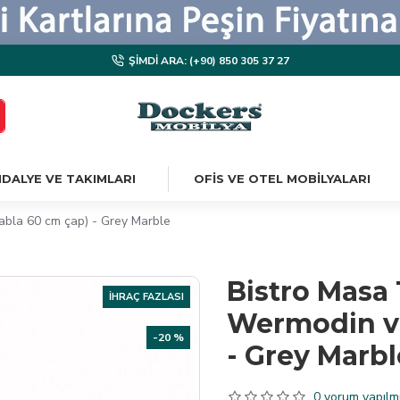
ŞIMDI ARA: (+90) 850 305 37 27
DALYE VE TAKIMLARI
OFIS VE OTEL MOBILYALARI
abla 60 cm çap) - Grey Marble
Bistro Masa 
İHRAÇ FAZLASI
Wermodin ve
-20 %
- Grey Marbl
0 yorum yapılmı