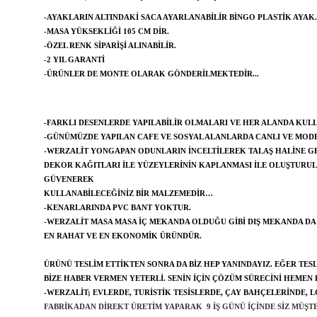
-AYAKLARIN ALTINDAKI SACA AYARLANABILIR BINGO PLASTIK AYAK.
-MASA YÜKSEKLIĞI 105 CM DIR.
-ÖZEL RENK SIPARIŞI ALINABILIR.
-2 YIL GARANTI
-ÜRÜNLER DE MONTE OLARAK GÖNDERILMEKTEDIR...
-FARKLI DESENLERDE YAPILABILIR OLMALARI VE HER ALANDA KULLA
-GÜNÜMÜZDE YAPILAN CAFE VE SOSYAL ALANLARDA CANLI VE MODE
-WERZALIT YONGAPAN ODUNLARIN INCELTILEREK TALAŞ HALINE GETI
DEKOR KAĞITLARI ILE YÜZEYLERININ KAPLANMASI ILE OLUŞTURUL
GÜVENEREK
KULLANABILECEĞINIZ BIR MALZEMEDIR…
-KENARLARINDA PVC BANT YOKTUR.
-WERZALIT MASA MASA IÇ MEKANDA OLDUĞU GIBI DIŞ MEKANDA DA
EN RAHAT VE EN EKONOMIK ÜRÜNDÜR.
ÜRÜNÜ TESLIM ETTIKTEN SONRA DA BIZ HEP YANINDAYIZ. EĞER TE
BIZE HABER VERMEN YETERLI. SENIN IÇIN ÇÖZÜM SÜRECINI HEMEN 
-WERZALIT; EVLERDE, TURISTIK TESISLERDE, ÇAY BAHÇELERINDE,
FABRIKADAN DIREKT ÜRETIM YAPARAK 9 IŞ GÜNÜ IÇINDE SIZ MÜŞ