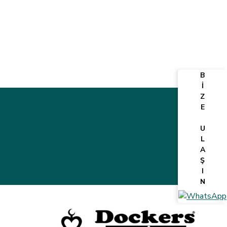
B
İ
Z
E
U
L
A
Ş
I
N