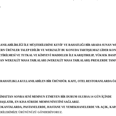
.
NILABILIRLIĞI ILE MÜŞTERILERINE KEYIF VE RAHATLIĞI BIR ARADA SUNAN W
RN ÜRÜNLER TALEP EDILIR VE WERZALIT BU KONUDA TARTIŞILMAZ LIDER KO
RILMESI VE TUTKAL VE KIMYEVI MADDELER ILE KARIŞTIRILIP, YÜKSEK BASIN
AN WERZALIT MASA TABLALARI (WERZALIT MASA TABLALARI) PRESLERDE TAM
 RAHATLIKLA KULLANILABILEN BIR ÜRÜNDÜR. KAFE, OTEL RESTORANLARDA Ö
SLIMATTAN SONRA SENI MEMNUN ETMEYEN BIR DURUM OLURSA 14 GÜN IÇINDE
BAŞLATIR, EN KISA SÜREDE MEMNUNIYETINI SAĞLARIZ.
 LOKANTALARDA, PASTANELERDE, HASTANE VE YEMEKHANELERDE VB. AÇIK, KAP
TERILERIMIZE ÜRÜNÜNÜZÜ GÖNDERIYORUZ.