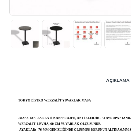
AÇIKLAMA
TOKYO BISTRO WERZALIT YUVARLAK MASA
-MASA TABLASI; ANTI KANSEROJEN, ANTI ALERJIK, E1 AVRUPA STA
WERZALIT LEVHA, 60 CM YUVARLAK ÖLÇÜSÜNDE.
-AYAKLAR; -76 MM GENIŞLIĞINDE OLUŞMUŞ BORUNUN ALTINA 6.MM 