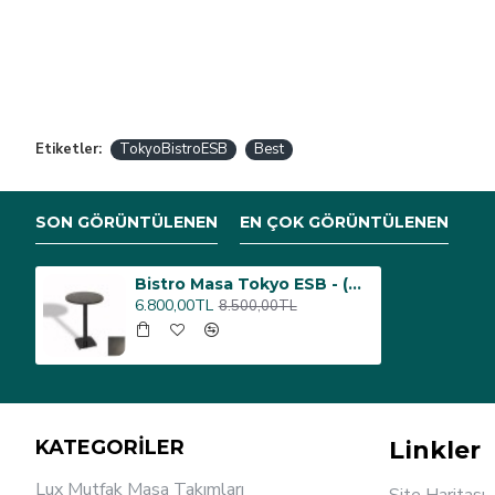
Etiketler:
TokyoBistroESB
Best
SON GÖRÜNTÜLENEN
EN ÇOK GÖRÜNTÜLENEN
Bistro Masa Tokyo ESB - (Werzalit, Wermodin ve Allzalit Tabla 60 cm çap) - Grey Marble
6.800,00TL
8.500,00TL
KATEGORİLER
Linkler
Lux Mutfak Masa Takımları