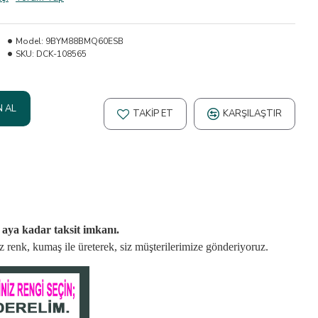
Model:
9BYM88BMQ60ESB
SKU:
DCK-108565
N AL
TAKIP ET
KARŞILAŞTIR
2 aya kadar taksit imkanı.
niz renk, kumaş
ile üreterek,
siz müşterilerimize gönderiyoruz.