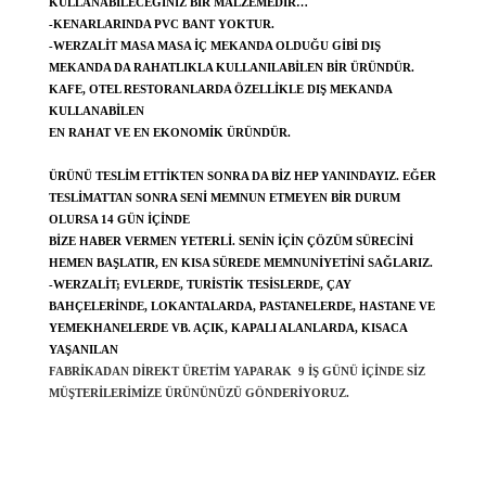
KULLANABILECEĞINIZ BIR MALZEMEDIR…
-KENARLARINDA PVC BANT YOKTUR.
-WERZALIT MASA MASA IÇ MEKANDA OLDUĞU GIBI DIŞ
MEKANDA DA RAHATLIKLA KULLANILABILEN BIR ÜRÜNDÜR.
KAFE, OTEL RESTORANLARDA ÖZELLIKLE DIŞ MEKANDA
KULLANABILEN
EN RAHAT VE EN EKONOMIK ÜRÜNDÜR.
ÜRÜNÜ TESLIM ETTIKTEN SONRA DA BIZ HEP YANINDAYIZ. EĞER
TESLIMATTAN SONRA SENI MEMNUN ETMEYEN BIR DURUM
OLURSA 14 GÜN IÇINDE
BIZE HABER VERMEN YETERLI. SENIN IÇIN ÇÖZÜM SÜRECINI
HEMEN BAŞLATIR, EN KISA SÜREDE MEMNUNIYETINI SAĞLARIZ.
-WERZALIT; EVLERDE, TURISTIK TESISLERDE, ÇAY
BAHÇELERINDE, LOKANTALARDA, PASTANELERDE, HASTANE VE
YEMEKHANELERDE VB. AÇIK, KAPALI ALANLARDA, KISACA
YAŞANILAN
FABRIKADAN DIREKT ÜRETIM YAPARAK 9 IŞ GÜNÜ IÇINDE SIZ
MÜŞTERILERIMIZE ÜRÜNÜNÜZÜ GÖNDERIYORUZ.