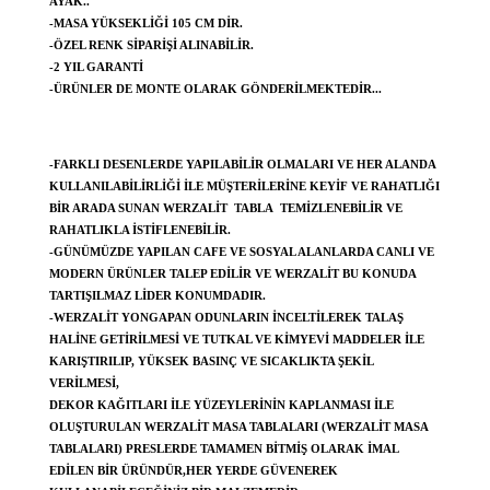
AYAK..
-MASA YÜKSEKLIĞI 105 CM DIR.
-ÖZEL RENK SIPARIŞI ALINABILIR.
-2 YIL GARANTI
-ÜRÜNLER DE MONTE OLARAK GÖNDERILMEKTEDIR...
-FARKLI DESENLERDE YAPILABILIR OLMALARI VE HER ALANDA
KULLANILABILIRLIĞI ILE MÜŞTERILERINE KEYIF VE RAHATLIĞI
BIR ARADA SUNAN WERZALIT TABLA TEMIZLENEBILIR VE
RAHATLIKLA ISTIFLENEBILIR.
-GÜNÜMÜZDE YAPILAN CAFE VE SOSYAL ALANLARDA CANLI VE
MODERN ÜRÜNLER TALEP EDILIR VE WERZALIT BU KONUDA
TARTIŞILMAZ LIDER KONUMDADIR.
-WERZALIT YONGAPAN ODUNLARIN INCELTILEREK TALAŞ
HALINE GETIRILMESI VE TUTKAL VE KIMYEVI MADDELER ILE
KARIŞTIRILIP, YÜKSEK BASINÇ VE SICAKLIKTA ŞEKIL
VERILMESI,
DEKOR KAĞITLARI ILE YÜZEYLERININ KAPLANMASI ILE
OLUŞTURULAN WERZALIT MASA TABLALARI (WERZALIT MASA
TABLALARI) PRESLERDE TAMAMEN BITMIŞ OLARAK IMAL
EDILEN BIR ÜRÜNDÜR,HER YERDE GÜVENEREK