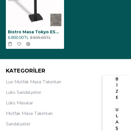
Bistro Masa Tokyo ESB - (Werzalit, Wermodin ve Allzalit Tabla 60 cm çap) - Copperfield
6.800,00TL
8.500,00TL
KATEGORİLER
B
Lux Mutfak Masa Takımları
İ
Z
Lüks Sandalyeler
E
Lüks Masalar
U
Mutfak Masa Takımları
L
A
Sandalyeler
Ş