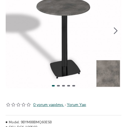
0 yorum yapılmış.
-
Yorum Yap
Model:
9BYM88BMQ60ESB