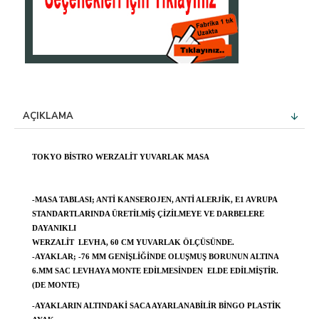
AÇIKLAMA
TOKYO BISTRO WERZALIT YUVARLAK MASA
-MASA TABLASI; ANTI KANSEROJEN, ANTI ALERJIK, E1 AVRUPA
STANDARTLARINDA ÜRETILMIŞ ÇIZILMEYE VE DARBELERE
DAYANIKLI
WERZALIT LEVHA, 60 CM YUVARLAK ÖLÇÜSÜNDE.
-AYAKLAR; -76 MM GENIŞLIĞINDE OLUŞMUŞ BORUNUN ALTINA
6.MM SAC LEVHAYA MONTE EDILMESINDEN ELDE EDILMIŞTIR.
(DE MONTE)
-AYAKLARIN ALTINDAKI SACA AYARLANABILIR BINGO PLASTIK