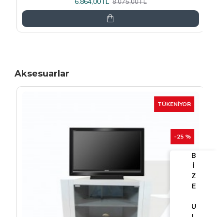
6.864,00TL
8.075,00TL
Aksesuarlar
TÜKENIYOR
-25 %
B
İ
Z
E
U
L