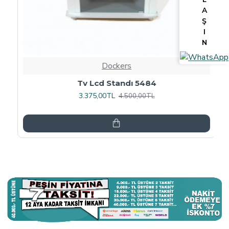
A
Ş
I
N
Dockers
Tv Lcd Standı 5484
3.375,00TL
4.500,00TL