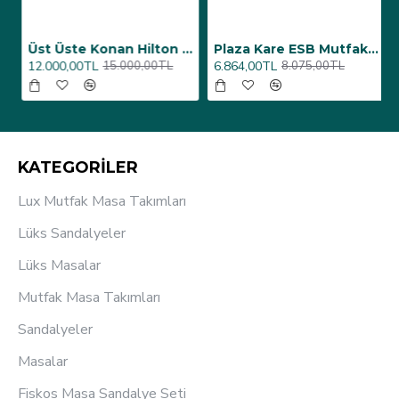
6 Adet)
Üst Üste Konan Hilton Konferans Sandalye - (4 Adet)
Plaza Kare ESB Mutfak Masası (Werzalit, Allzalit veya Wermodin Tablalı 80X80) - Afyon Mermer
12.000,00TL
6.864,00TL
15.000,00TL
8.075,00TL
KATEGORİLER
Lux Mutfak Masa Takımları
Lüks Sandalyeler
Lüks Masalar
Mutfak Masa Takımları
Sandalyeler
Masalar
Fiskos Masa Sandalye Seti