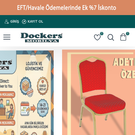
GIRIŞ
KAYIT OL
0
0