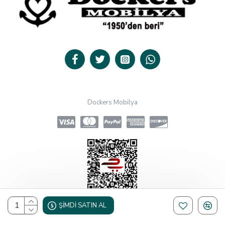
Dockers Mobilya
ŞIMDI SATIN AL
Design, Hosting & Support By Shopgez.com