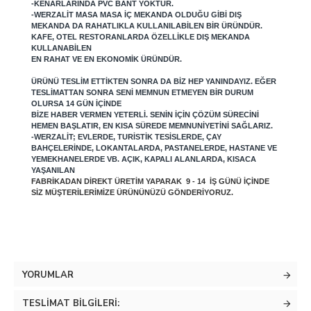
-KENARLARINDA PVC BANT YOKTUR.
-WERZALIT MASA MASA IÇ MEKANDA OLDUĞU GIBI DIŞ
MEKANDA DA RAHATLIKLA KULLANILABILEN BIR ÜRÜNDÜR.
KAFE, OTEL RESTORANLARDA ÖZELLIKLE DIŞ MEKANDA
KULLANABILEN
EN RAHAT VE EN EKONOMIK ÜRÜNDÜR.
ÜRÜNÜ TESLIM ETTIKTEN SONRA DA BIZ HEP YANINDAYIZ. EĞER
TESLIMATTAN SONRA SENI MEMNUN ETMEYEN BIR DURUM
OLURSA 14 GÜN IÇINDE
BIZE HABER VERMEN YETERLI. SENIN IÇIN ÇÖZÜM SÜRECINI
HEMEN BAŞLATIR, EN KISA SÜREDE MEMNUNIYETINI SAĞLARIZ.
-WERZALIT; EVLERDE, TURISTIK TESISLERDE, ÇAY
BAHÇELERINDE, LOKANTALARDA, PASTANELERDE, HASTANE VE
YEMEKHANELERDE VB. AÇIK, KAPALI ALANLARDA, KISACA
YAŞANILAN
FABRIKADAN DIREKT ÜRETIM YAPARAK 9 - 14 IŞ GÜNÜ IÇINDE
SIZ MÜŞTERILERIMIZE ÜRÜNÜNÜZÜ GÖNDERIYORUZ.
YORUMLAR
TESLIMAT BILGILERI: