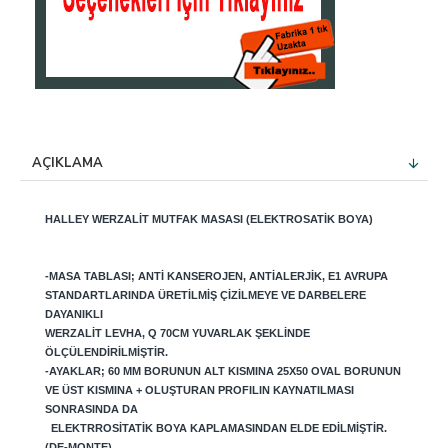
AÇIKLAMA
HALLEY
WERZALIT MUTFAK MASASI (ELEKTROSATIK BOYA)
-MASA TABLASI; ANTI KANSEROJEN, ANTIALERJIK, E1 AVRUPA
STANDARTLARINDA ÜRETILMIŞ ÇIZILMEYE VE DARBELERE
DAYANIKLI
WERZALIT LEVHA, Q 70CM YUVARLAK ŞEKLINDE
ÖLÇÜLENDIRILMIŞTIR.
-AYAKLAR; 60 MM BORUNUN ALT KISMINA 25X50 OVAL BORUNUN
VE ÜST KISMINA + OLUŞTURAN PROFILIN KAYNATILMASI
SONRASINDA DA
ELEKTRROSITATIK BOYA KAPLAMASINDAN ELDE EDILMIŞTIR.
(DE-MONTE)