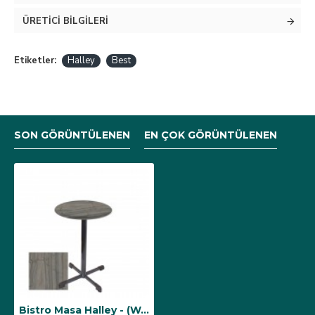
ÜRETICI BILGILERI
Etiketler:
Halley
Best
SON GÖRÜNTÜLENEN
EN ÇOK GÖRÜNTÜLENEN
Bistro Masa Halley - (Werzalit, Wermodin ve Allzalit Tabla 70 cm çap) - Magma