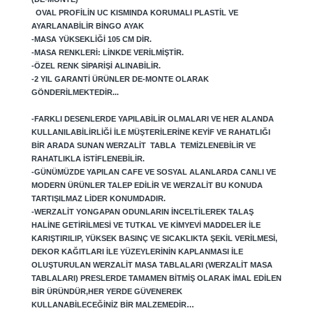
OVAL PROFILIN UC KISMINDA KORUMALI PLASTIL VE
AYARLANABILIR BINGO AYAK
-MASA YÜKSEKLIĞI 105 CM DIR.
-MASA RENKLERI: LINKDE VERILMIŞTIR.
-ÖZEL RENK SIPARIŞI ALINABILIR.
-2 YIL GARANTI ÜRÜNLER DE-MONTE OLARAK
GÖNDERILMEKTEDIR...
-FARKLI DESENLERDE YAPILABILIR OLMALARI VE HER ALANDA
KULLANILABILIRLIĞI ILE MÜŞTERILERINE KEYIF VE RAHATLIĞI
BIR ARADA SUNAN WERZALIT TABLA TEMIZLENEBILIR VE
RAHATLIKLA ISTIFLENEBILIR.
-GÜNÜMÜZDE YAPILAN CAFE VE SOSYAL ALANLARDA CANLI VE
MODERN ÜRÜNLER TALEP EDILIR VE WERZALIT BU KONUDA
TARTIŞILMAZ LIDER KONUMDADIR.
-WERZALIT YONGAPAN ODUNLARIN INCELTILEREK TALAŞ
HALINE GETIRILMESI VE TUTKAL VE KIMYEVI MADDELER ILE
KARIŞTIRILIP, YÜKSEK BASINÇ VE SICAKLIKTA ŞEKIL VERILMESI,
DEKOR KAĞITLARI ILE YÜZEYLERININ KAPLANMASI ILE
OLUŞTURULAN WERZALIT MASA TABLALARI (WERZALIT MASA
TABLALARI) PRESLERDE TAMAMEN BITMIŞ OLARAK IMAL EDILEN
BIR ÜRÜNDÜR,
HER YERDE GÜVENEREK
KULLANABILECEĞINIZ BIR MALZEMEDIR…