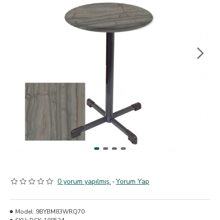
0 yorum yapılmış.
-
Yorum Yap
Model:
9BYBM83WRQ70