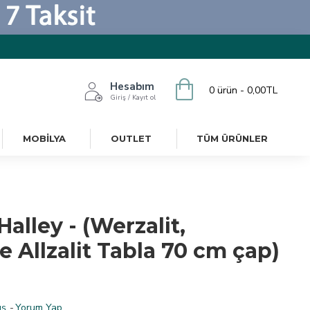
Hesabım
0 ürün - 0,00TL
Giriş / Kayıt ol
MOBILYA
OUTLET
TÜM ÜRÜNLER
alley - (Werzalit,
Allzalit Tabla 70 cm çap)
ş.
-
Yorum Yap