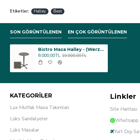
Etiketler:
Halley
Best
SON GÖRÜNTÜLENEN
EN ÇOK GÖRÜNTÜLENEN
Bistro Masa Halley - (Werzalit, Wermodin ve Allzalit Tabla 70 cm çap) - Halong
8.000,00TL
10.000,00TL
KATEGORİLER
Linkler
Lux Mutfak Masa Takımları
Site Haritası
Lüks Sandalyeler
Whatsapp D
Lüks Masalar
Yurt Dışı Sa