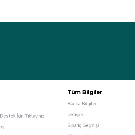
Tüm Bilgiler
Banka Bilgileri
İletişim
estek İçin Tıklayınız
Sipariş Geçmişi
tış