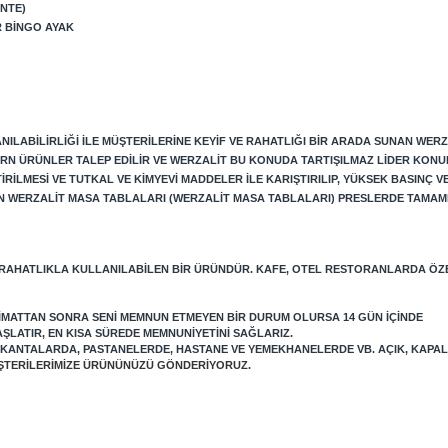
NTE)
R BINGO AYAK
ILABILIRLIĞI ILE MÜŞTERILERINE KEYIF VE RAHATLIĞI BIR ARADA SUNAN WERZ
RN ÜRÜNLER TALEP EDILIR VE WERZALIT BU KONUDA TARTIŞILMAZ LIDER KONU
LMESI VE TUTKAL VE KIMYEVI MADDELER ILE KARIŞTIRILIP, YÜKSEK BASINÇ VE 
N WERZALIT MASA TABLALARI (WERZALIT MASA TABLALARI) PRESLERDE TAMAME
 RAHATLIKLA KULLANILABILEN BIR ÜRÜNDÜR. KAFE, OTEL RESTORANLARDA ÖZ
LIMATTAN SONRA SENI MEMNUN ETMEYEN BIR DURUM OLURSA 14 GÜN IÇINDE
AŞLATIR, EN KISA SÜREDE MEMNUNIYETINI SAĞLARIZ.
LOKANTALARDA, PASTANELERDE, HASTANE VE YEMEKHANELERDE VB. AÇIK, KAPA
MÜŞTERILERIMIZE ÜRÜNÜNÜZÜ GÖNDERIYORUZ.