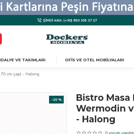
ŞIMDI ARA: (+90) 850 305 37 27
DALYE VE TAKIMLARI
OFIS VE OTEL MOBILYALARI
a 70 cm çap) - Halong
Bistro Masa H
-20 %
Wermodin ve 
- Halong
0 yorum yapılmı