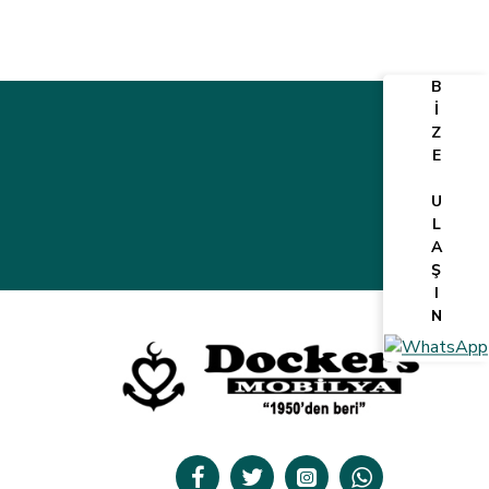
B
İ
Z
E
U
L
A
Ş
I
N