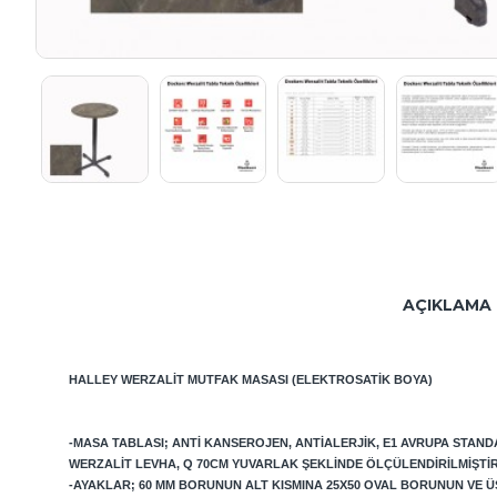
AÇIKLAMA
HALLEY
WERZALIT MUTFAK MASASI (ELEKTROSATIK BOYA)
-MASA TABLASI; ANTI KANSEROJEN, ANTIALERJIK, E1 AVRUPA STAN
WERZALIT LEVHA, Q 70CM YUVARLAK ŞEKLINDE ÖLÇÜLENDIRILMIŞTIR
-AYAKLAR; 60 MM BORUNUN ALT KISMINA 25X50 OVAL BORUNUN VE Ü