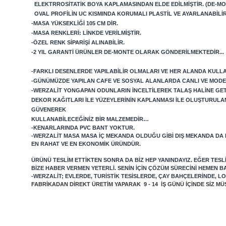
ELEKTRROSITATIK BOYA KAPLAMASINDAN ELDE EDILMIŞTIR. (DE-MO
OVAL PROFILIN UC KISMINDA KORUMALI PLASTIL VE AYARLANABILI
-MASA YÜKSEKLIĞI 105 CM DIR.
-MASA RENKLERI: LINKDE VERILMIŞTIR.
-ÖZEL RENK SIPARIŞI ALINABILIR.
-2 YIL GARANTI ÜRÜNLER DE-MONTE OLARAK GÖNDERILMEKTEDIR...
-FARKLI DESENLERDE YAPILABILIR OLMALARI VE HER ALANDA KULLAN
-GÜNÜMÜZDE YAPILAN CAFE VE SOSYAL ALANLARDA CANLI VE MODE
-WERZALIT YONGAPAN ODUNLARIN INCELTILEREK TALAŞ HALINE GETIRI
DEKOR KAĞITLARI ILE YÜZEYLERININ KAPLANMASI ILE OLUŞTURULA
GÜVENEREK
KULLANABILECEĞINIZ BIR MALZEMEDIR…
-KENARLARINDA PVC BANT YOKTUR.
-WERZALIT MASA MASA IÇ MEKANDA OLDUĞU GIBI DIŞ MEKANDA DA
EN RAHAT VE EN EKONOMIK ÜRÜNDÜR.
ÜRÜNÜ TESLIM ETTIKTEN SONRA DA BIZ HEP YANINDAYIZ. EĞER TES
BIZE HABER VERMEN YETERLI. SENIN IÇIN ÇÖZÜM SÜRECINI HEMEN B
-WERZALIT; EVLERDE, TURISTIK TESISLERDE, ÇAY BAHÇELERINDE, 
FABRIKADAN DIREKT ÜRETIM YAPARAK 9 - 14 IŞ GÜNÜ IÇINDE SIZ 