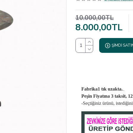
10.000,00TL
8.000,00TL
ŞIMDI SATI
..
Fabrika1 tık uzakta.
Peşin Fiyatına 3 taksit, 1
-Seçtiğiniz ürünü, istediği