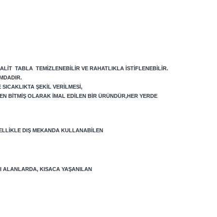
ALIT TABLA TEMIZLENEBILIR VE RAHATLIKLA ISTIFLENEBILIR.
MDADIR.
SICAKLIKTA ŞEKIL VERILMESI,
N BITMIŞ OLARAK IMAL EDILEN BIR ÜRÜNDÜR,
HER YERDE
ELLIKLE DIŞ MEKANDA KULLANABILEN
LI ALANLARDA, KISACA YAŞANILAN