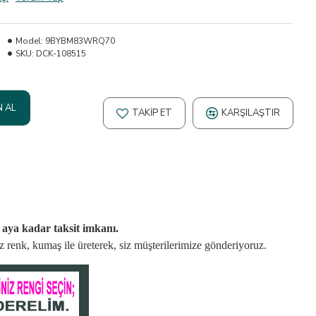
Model:
9BYBM83WRQ70
SKU:
DCK-108515
N AL
TAKIP ET
KARŞILAŞTIR
2 aya kadar taksit imkanı.
niz renk, kumaş
ile üreterek,
siz müşterilerimize gönderiyoruz.