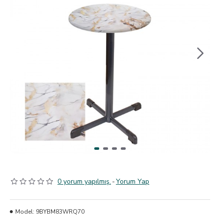
0 yorum yapılmış.
-
Yorum Yap
Model:
9BYBM83WRQ70