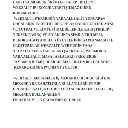
CANLI VE MODERN ÜRÜNLER TALEP EDILIR VE
WERZALIT BU KONUDA TARTIŞILMAZ LIDER
KONUMDADIR.
-WERZALIT, WERMODIN YADA ALLZALIT YONGAPAN
ODUNLARIN INCELTILEREK TALAŞ HALINE GETIRILMESI
VE TUTKAL VE KIMYEVI MADDELER ILE KARIŞTIRILIP,
YÜKSEK BASINÇ VE SICAKLIKTA ŞEKIL VERILMESI,
DEKOR KAĞITLARI ILE YÜZEYLERININ KAPLANMASI ILE
OLUŞTURULAN WERZALIT, WERMODIN YADA
ALLZALIT MASA TABLALARI (WERZALIT, WERMODIN
YADA ALLZALIT MASA TABLALARI) PRESLERDE
TAMAMEN BITMIŞ OLARAK IMAL EDILEN BIR ÜRÜNDÜR.
-KENARLARINDA PVC BANT YOKTUR.
-WERZALIT MASA MASA IÇ MEKANDA OLDUĞU GIBI DIŞ
MEKANDA DA RAHATLIKLA KULLANILABILEN BIR
ÜRÜNDÜR. KAFE, OTEL RESTORANLARDA ÖZELLIKLE DIŞ
MEKANDA KULLANABILEN
EN RAHAT VE EN EKONOMIK ÜRÜNDÜR.