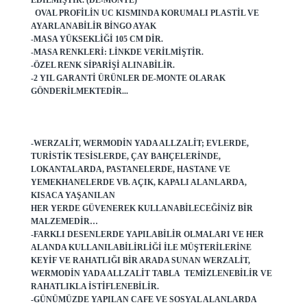
EDILMIŞTIR. (DE-MONTE)
OVAL PROFILIN UC KISMINDA KORUMALI PLASTIL VE
AYARLANABILIR BINGO AYAK
-MASA YÜKSEKLIĞI 105 CM DIR.
-MASA RENKLERI: LINKDE VERILMIŞTIR.
-ÖZEL RENK SIPARIŞI ALINABILIR.
-2 YIL GARANTI ÜRÜNLER DE-MONTE OLARAK
GÖNDERILMEKTEDIR...
-WERZALIT, WERMODIN YADA ALLZALIT; EVLERDE,
TURISTIK TESISLERDE, ÇAY BAHÇELERINDE,
LOKANTALARDA, PASTANELERDE, HASTANE VE
YEMEKHANELERDE VB. AÇIK, KAPALI ALANLARDA,
KISACA YAŞANILAN
HER YERDE GÜVENEREK KULLANABILECEĞINIZ BIR
MALZEMEDIR…
-FARKLI DESENLERDE YAPILABILIR OLMALARI VE HER
ALANDA KULLANILABILIRLIĞI ILE MÜŞTERILERINE
KEYIF VE RAHATLIĞI BIR ARADA SUNAN WERZALIT,
WERMODIN YADA ALLZALIT TABLA TEMIZLENEBILIR VE
RAHATLIKLA ISTIFLENEBILIR.
-GÜNÜMÜZDE YAPILAN CAFE VE SOSYAL ALANLARDA