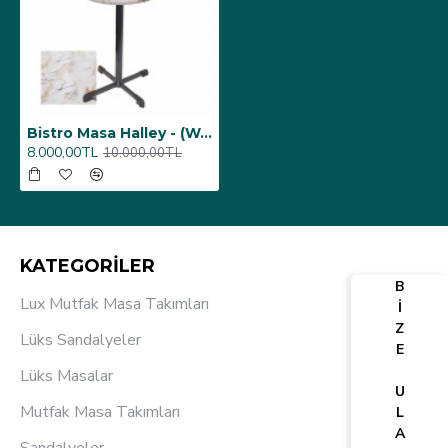
Bistro Masa Halley - (Werzalit, Wermodin ve Allzalit Tabla 70 cm çap) - Gold
8.000,00TL
10.000,00TL
KATEGORİLER
B
Lux Mutfak Masa Takımları
İ
Z
Lüks Sandalyeler
E
Lüks Masalar
U
Mutfak Masa Takımları
L
A