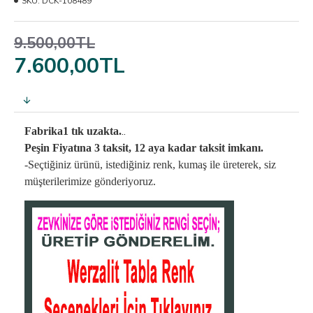
SKU:
DCK-108489
9.500,00TL
7.600,00TL
..
Fabrika1 tık uzakta.
Peşin Fiyatına 3 taksit, 12 aya kadar taksit imkanı.
-Seçtiğiniz ürünü, istediğiniz renk, kumaş
ile üreterek,
siz
müşterilerimize gönderiyoruz.