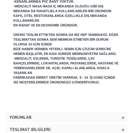
-KENARLARINDA PVC BANT YOKTUR.
-WERZALIT MASA MASA IÇ MEKANDA OLDUĞU GIBI DIŞ
MEKANDA DA RAHATLIKLA KULLANILABILEN BIR ÜRÜNDÜR.
KAFE, OTEL RESTORANLARDA ÖZELLIKLE DIŞ MEKANDA
KULLANABILEN
EN RAHAT VE EN EKONOMIK ÜRÜNDÜR.
ÜRÜNÜ TESLIM ETTIKTEN SONRA DA BIZ HEP YANINDAYIZ. EĞER
TESLIMATTAN SONRA SENI MEMNUN ETMEYEN BIR DURUM
OLURSA 14 GÜN IÇINDE
BIZE HABER VERMEN YETERLI. SENIN IÇIN ÇÖZÜM SÜRECINI
HEMEN BAŞLATIR, EN KISA SÜREDE MEMNUNIYETINI SAĞLARIZ.
-WERZALIT; EVLERDE, TURISTIK TESISLERDE, ÇAY
BAHÇELERINDE, LOKANTALARDA, PASTANELERDE, HASTANE VE
YEMEKHANELERDE VB. AÇIK, KAPALI ALANLARDA, KISACA
YAŞANILAN
FABRIKADAN DIREKT ÜRETIM YAPARAK 9 - 14 IŞ GÜNÜ IÇINDE
SIZ MÜŞTERILERIMIZE ÜRÜNÜNÜZÜ GÖNDERIYORUZ.
YORUMLAR
TESLIMAT BILGILERI: