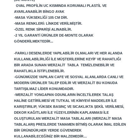
OVAL PROFILIN UC KISMINDA KORUMALI PLASTIL VE
AYARLANABILIR BINGO AYAK
-MASA YÜKSEKLIĞI 105 CM DIR.
-MASA RENKLERI: LINKDE VERILMIŞTIR.
-ÖZEL RENK SIPARIŞI ALINABILIR.
-2 YIL GARANTI ÜRÜNLER DE-MONTE OLARAK
GÖNDERILMEKTEDIR...
-FARKLI DESENLERDE YAPILABILIR OLMALARI VE HER ALANDA
KULLANILABILIRLIĞI ILE MÜŞTERILERINE KEYIF VE RAHATLIĞI
BIR ARADA SUNAN WERZALIT TABLA TEMIZLENEBILIR VE
RAHATLIKLA ISTIFLENEBILIR.
-GÜNÜMÜZDE YAPILAN CAFE VE SOSYAL ALANLARDA CANLI VE
MODERN ÜRÜNLER TALEP EDILIR VE WERZALIT BU KONUDA
TARTIŞILMAZ LIDER KONUMDADIR.
-WERZALIT YONGAPAN ODUNLARIN INCELTILEREK TALAŞ
HALINE GETIRILMESI VE TUTKAL VE KIMYEVI MADDELER ILE
KARIŞTIRILIP, YÜKSEK BASINÇ VE SICAKLIKTA ŞEKIL VERILMESI,
DEKOR KAĞITLARI ILE YÜZEYLERININ KAPLANMASI ILE
OLUŞTURULAN WERZALIT MASA TABLALARI (WERZALIT MASA
TABLALARI) PRESLERDE TAMAMEN BITMIŞ OLARAK IMAL EDILEN
BIR ÜRÜNDÜR,
HER YERDE GÜVENEREK
KULLANABILECEĞINIZ BIR MALZEMEDIR…