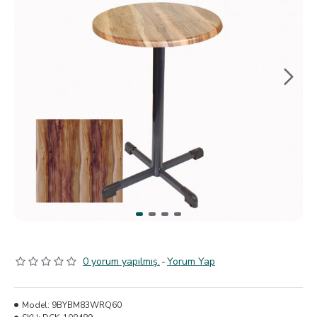
0 yorum yapılmış.
-
Yorum Yap
Model:
9BYBM83WRQ60