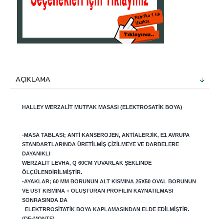
AÇIKLAMA
HALLEY
WERZALIT MUTFAK MASASI (ELEKTROSATIK BOYA)
-MASA TABLASI; ANTI KANSEROJEN, ANTIALERJIK, E1 AVRUPA
STANDARTLARINDA ÜRETILMIŞ ÇIZILMEYE VE DARBELERE
DAYANIKLI
WERZALIT LEVHA, Q 60CM YUVARLAK ŞEKLINDE
ÖLÇÜLENDIRILMIŞTIR.
-AYAKLAR; 60 MM BORUNUN ALT KISMINA 25X50 OVAL BORUNUN
VE ÜST KISMINA + OLUŞTURAN PROFILIN KAYNATILMASI
SONRASINDA DA
ELEKTRROSITATIK BOYA KAPLAMASINDAN ELDE EDILMIŞTIR.
(DE-MONTE)