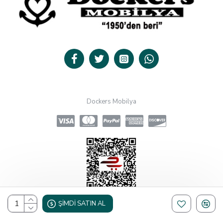
Dockers Mobilya
ŞIMDI SATIN AL
Design, Hosting & Support By Shopgez.com