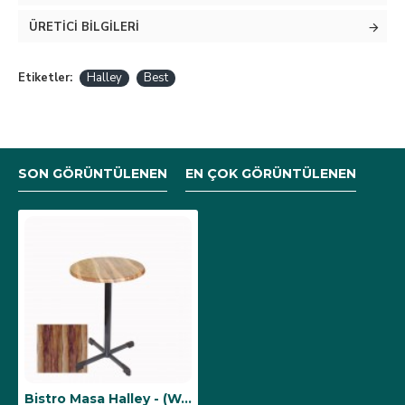
ÜRETICI BILGILERI
Etiketler:
Halley
Best
SON GÖRÜNTÜLENEN
EN ÇOK GÖRÜNTÜLENEN
Bistro Masa Halley - (Werzalit, Wermodin ve Allzalit Tabla 60 cm çap) - Indiana Wood