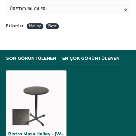
ÜRETICI BILGILERI
Etiketler:
Halley
Best
SON GÖRÜNTÜLENEN
EN ÇOK GÖRÜNTÜLENEN
Bistro Masa Halley - (Werzalit, Wermodin ve Allzalit Tabla 60 cm çap) - Grey Marble