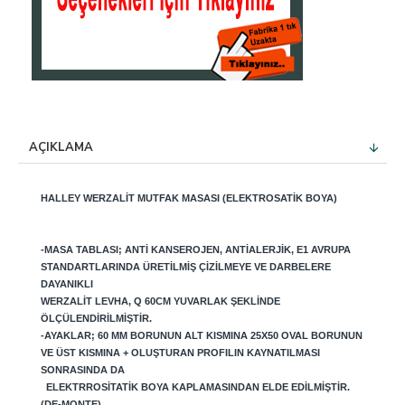
AÇIKLAMA
HALLEY
WERZALIT MUTFAK MASASI (ELEKTROSATIK BOYA)
-MASA TABLASI; ANTI KANSEROJEN, ANTIALERJIK, E1 AVRUPA
STANDARTLARINDA ÜRETILMIŞ ÇIZILMEYE VE DARBELERE
DAYANIKLI
WERZALIT LEVHA, Q 60CM YUVARLAK ŞEKLINDE
ÖLÇÜLENDIRILMIŞTIR.
-AYAKLAR; 60 MM BORUNUN ALT KISMINA 25X50 OVAL BORUNUN
VE ÜST KISMINA + OLUŞTURAN PROFILIN KAYNATILMASI
SONRASINDA DA
ELEKTRROSITATIK BOYA KAPLAMASINDAN ELDE EDILMIŞTIR.
(DE-MONTE)