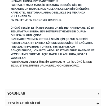
-KENARLARINDA PVC BANT YOKTUR.
-WERZALIT MASA MASA IÇ MEKANDA OLDUĞU GIBI DIŞ
MEKANDA DA RAHATLIKLA KULLANILABILEN BIR ÜRÜNDÜR.
KAFE, OTEL RESTORANLARDA ÖZELLIKLE DIŞ MEKANDA
KULLANABILEN
EN RAHAT VE EN EKONOMIK ÜRÜNDÜR.
ÜRÜNÜ TESLIM ETTIKTEN SONRA DA BIZ HEP YANINDAYIZ. EĞER
TESLIMATTAN SONRA SENI MEMNUN ETMEYEN BIR DURUM
OLURSA 14 GÜN IÇINDE
BIZE HABER VERMEN YETERLI. SENIN IÇIN ÇÖZÜM SÜRECINI
HEMEN BAŞLATIR, EN KISA SÜREDE MEMNUNIYETINI SAĞLARIZ.
-WERZALIT; EVLERDE, TURISTIK TESISLERDE, ÇAY
BAHÇELERINDE, LOKANTALARDA, PASTANELERDE, HASTANE VE
YEMEKHANELERDE VB. AÇIK, KAPALI ALANLARDA, KISACA
YAŞANILAN
FABRIKADAN DIREKT ÜRETIM YAPARAK 9 - 14 IŞ GÜNÜ IÇINDE
SIZ MÜŞTERILERIMIZE ÜRÜNÜNÜZÜ GÖNDERIYORUZ.
YORUMLAR
TESLIMAT BILGILERI: