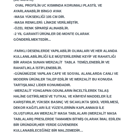
OVAL PROFILIN UC KISMINDA KORUMALI PLASTIL VE
AYARLANABILIR BINGO AYAK
-MASA YÜKSEKLIĞI 105 CM DIR.
-MASA RENKLERI: LINKDE VERILMIŞTIR.
-ÖZEL RENK SIPARIŞI ALINABILIR.
-2 YIL GARANTI ÜRÜNLER DE-MONTE OLARAK
GÖNDERILMEKTEDIR...
-FARKLI DESENLERDE YAPILABILIR OLMALARI VE HER ALANDA
KULLANILABILIRLIĞI ILE MÜŞTERILERINE KEYIF VE RAHATLIĞI
BIR ARADA SUNAN WERZALIT TABLA TEMIZLENEBILIR VE
RAHATLIKLA ISTIFLENEBILIR.
-GÜNÜMÜZDE YAPILAN CAFE VE SOSYAL ALANLARDA CANLI VE
MODERN ÜRÜNLER TALEP EDILIR VE WERZALIT BU KONUDA
TARTIŞILMAZ LIDER KONUMDADIR.
-WERZALIT YONGAPAN ODUNLARIN INCELTILEREK TALAŞ
HALINE GETIRILMESI VE TUTKAL VE KIMYEVI MADDELER ILE
KARIŞTIRILIP, YÜKSEK BASINÇ VE SICAKLIKTA ŞEKIL VERILMESI,
DEKOR KAĞITLARI ILE YÜZEYLERININ KAPLANMASI ILE
OLUŞTURULAN WERZALIT MASA TABLALARI (WERZALIT MASA
TABLALARI) PRESLERDE TAMAMEN BITMIŞ OLARAK IMAL EDILEN
BIR ÜRÜNDÜR,
HER YERDE GÜVENEREK
KULLANABILECEĞINIZ BIR MALZEMEDIR…