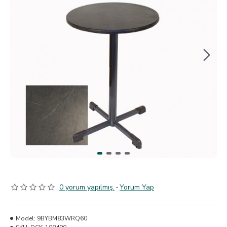
0 yorum yapılmış.
-
Yorum Yap
Model:
9BYBM83WRQ60