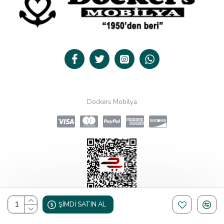
Dockers Mobilya
ŞIMDI SATIN AL
Design, Hosting & Support By Shopgez.com