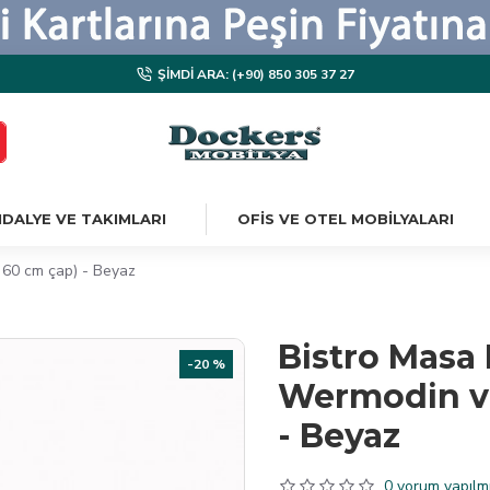
ŞIMDI ARA: (+90) 850 305 37 27
DALYE VE TAKIMLARI
OFIS VE OTEL MOBILYALARI
a 60 cm çap) - Beyaz
Bistro Masa H
-20 %
Wermodin ve
- Beyaz
0 yorum yapılmı