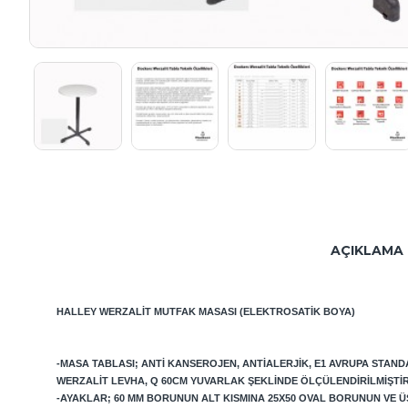
AÇIKLAMA
HALLEY
WERZALIT MUTFAK MASASI (ELEKTROSATIK BOYA)
-MASA TABLASI; ANTI KANSEROJEN, ANTIALERJIK, E1 AVRUPA STAN
WERZALIT LEVHA, Q 60CM YUVARLAK ŞEKLINDE ÖLÇÜLENDIRILMIŞTIR
-AYAKLAR; 60 MM BORUNUN ALT KISMINA 25X50 OVAL BORUNUN VE Ü