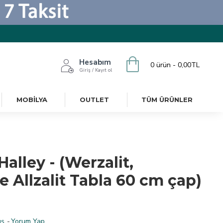
Hesabım
0 ürün - 0,00TL
Giriş / Kayıt ol
MOBILYA
OUTLET
TÜM ÜRÜNLER
alley - (Werzalit,
 Allzalit Tabla 60 cm çap)
ş.
-
Yorum Yap