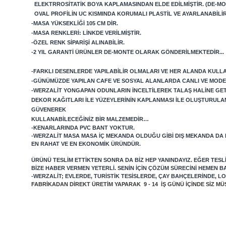
ELEKTRROSITATIK BOYA KAPLAMASINDAN ELDE EDILMIŞTIR. (DE-MO
OVAL PROFILIN UC KISMINDA KORUMALI PLASTIL VE AYARLANABILI
-MASA YÜKSEKLIĞI 105 CM DIR.
-MASA RENKLERI: LINKDE VERILMIŞTIR.
-ÖZEL RENK SIPARIŞI ALINABILIR.
-2 YIL GARANTI ÜRÜNLER DE-MONTE OLARAK GÖNDERILMEKTEDIR...
-FARKLI DESENLERDE YAPILABILIR OLMALARI VE HER ALANDA KULLAN
-GÜNÜMÜZDE YAPILAN CAFE VE SOSYAL ALANLARDA CANLI VE MODE
-WERZALIT YONGAPAN ODUNLARIN INCELTILEREK TALAŞ HALINE GETIRI
DEKOR KAĞITLARI ILE YÜZEYLERININ KAPLANMASI ILE OLUŞTURULA
GÜVENEREK
KULLANABILECEĞINIZ BIR MALZEMEDIR…
-KENARLARINDA PVC BANT YOKTUR.
-WERZALIT MASA MASA IÇ MEKANDA OLDUĞU GIBI DIŞ MEKANDA DA
EN RAHAT VE EN EKONOMIK ÜRÜNDÜR.
ÜRÜNÜ TESLIM ETTIKTEN SONRA DA BIZ HEP YANINDAYIZ. EĞER TES
BIZE HABER VERMEN YETERLI. SENIN IÇIN ÇÖZÜM SÜRECINI HEMEN B
-WERZALIT; EVLERDE, TURISTIK TESISLERDE, ÇAY BAHÇELERINDE, 
FABRIKADAN DIREKT ÜRETIM YAPARAK 9 - 14 IŞ GÜNÜ IÇINDE SIZ 