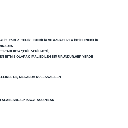
ALIT TABLA TEMIZLENEBILIR VE RAHATLIKLA ISTIFLENEBILIR.
MDADIR.
SICAKLIKTA ŞEKIL VERILMESI,
N BITMIŞ OLARAK IMAL EDILEN BIR ÜRÜNDÜR,
HER YERDE
ELLIKLE DIŞ MEKANDA KULLANABILEN
LI ALANLARDA, KISACA YAŞANILAN