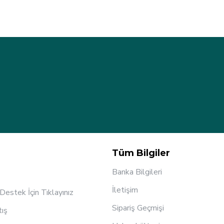
Tüm Bilgiler
Banka Bilgileri
İletişim
estek İçin Tıklayınız
Sipariş Geçmişi
tış