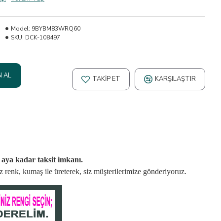
Model:
9BYBM83WRQ60
SKU:
DCK-108497
N AL
TAKIP ET
KARŞILAŞTIR
2 aya kadar taksit imkanı.
niz renk, kumaş
ile üreterek,
siz müşterilerimize gönderiyoruz.