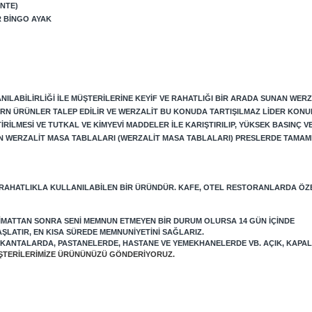
NTE)
R BINGO AYAK
ILABILIRLIĞI ILE MÜŞTERILERINE KEYIF VE RAHATLIĞI BIR ARADA SUNAN WERZ
RN ÜRÜNLER TALEP EDILIR VE WERZALIT BU KONUDA TARTIŞILMAZ LIDER KONU
LMESI VE TUTKAL VE KIMYEVI MADDELER ILE KARIŞTIRILIP, YÜKSEK BASINÇ VE 
N WERZALIT MASA TABLALARI (WERZALIT MASA TABLALARI) PRESLERDE TAMAME
 RAHATLIKLA KULLANILABILEN BIR ÜRÜNDÜR. KAFE, OTEL RESTORANLARDA ÖZ
LIMATTAN SONRA SENI MEMNUN ETMEYEN BIR DURUM OLURSA 14 GÜN IÇINDE
AŞLATIR, EN KISA SÜREDE MEMNUNIYETINI SAĞLARIZ.
LOKANTALARDA, PASTANELERDE, HASTANE VE YEMEKHANELERDE VB. AÇIK, KAPA
MÜŞTERILERIMIZE ÜRÜNÜNÜZÜ GÖNDERIYORUZ.