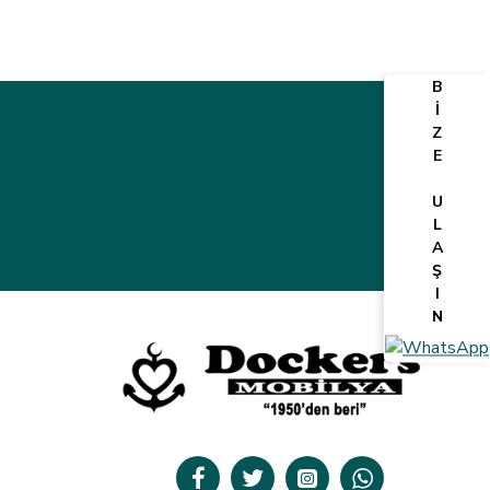
B
İ
Z
E
U
L
A
Ş
I
N