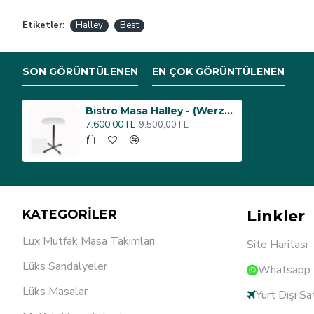
Etiketler:
Halley
Best
SON GÖRÜNTÜLENEN
EN ÇOK GÖRÜNTÜLENEN
Bistro Masa Halley - (Werzalit, Wermodin ve Allzalit Tabla 60 cm çap) - Beyaz
7.600,00TL
9.500,00TL
KATEGORİLER
Linkler
Lux Mutfak Masa Takımları
Site Haritası
Lüks Sandalyeler
Whatsapp D
Lüks Masalar
Yurt Dışı Sa