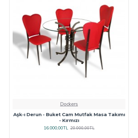
Dockers
ı
Çipa Döküm Ayak - Play Polipropilen Masa
Takımı - 70x120 (Werzalit, Wermodin veya
Allzalit Tabla) - Afyon Mermer-Antrasit
16.800,00TL
21.000,00TL