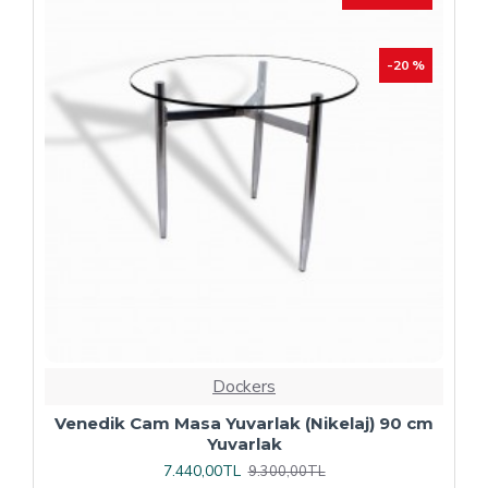
Dockers
Plaza Kare ESB Mutfak Masası (Werzalit,
Allzalit veya Wermodin Tablalı 80X80) -
Afyon Mermer