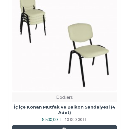
-20 %
Dockers
4
Kapitoneli Sandalye (Deri) (4 Adet) - Yeşil
9.600,00TL
12.000,00TL