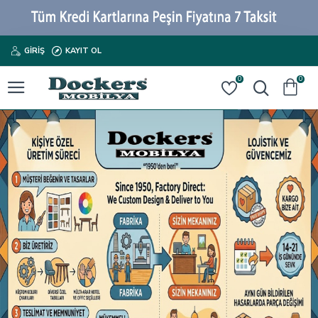
GIRIŞ
KAYIT OL
0
0