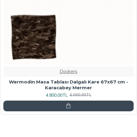
Dockers
Werzalit, Allzalit veya Wermodin Masa Tablası
70X120 - Afyon Mermer
6.080,00TL
7.600,00TL