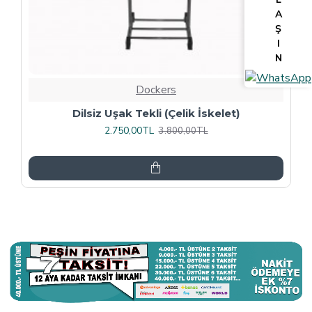
A
Ş
I
N
Dockers
Tv Lcd Standı 5484
3.375,00TL
4.500,00TL