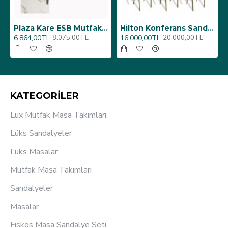
6 Adet)
Üst Üste Konan Hilton Konferans Sandalye - (4 Adet)
Porselen Masa Tablası 80X160
12.000,00TL
26.350,00TL
15.000,00TL
31.000,00TL
KATEGORİLER
Lux Mutfak Masa Takımları
Lüks Sandalyeler
Lüks Masalar
Mutfak Masa Takımları
Sandalyeler
Masalar
Fiskos Masa Sandalye Seti