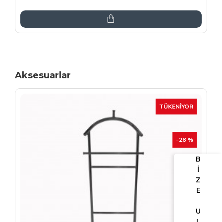
6.864,00TL
8.075,00TL
Aksesuarlar
TÜKENIYOR
-25 %
B
İ
Z
E
U
L