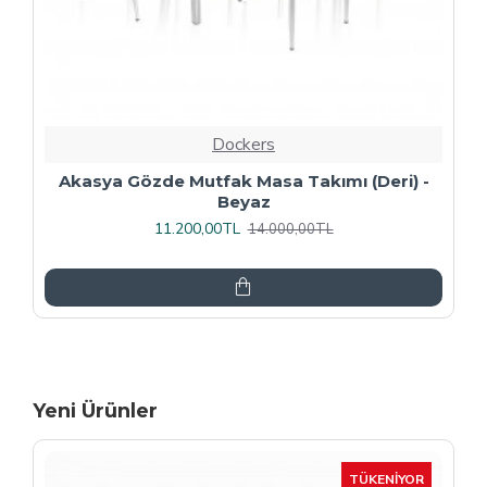
Dockers
Premıum - Gözde Mutfak Masa Takımı -
Füme
13.600,00TL
17.000,00TL
Yeni Ürünler
-15 %