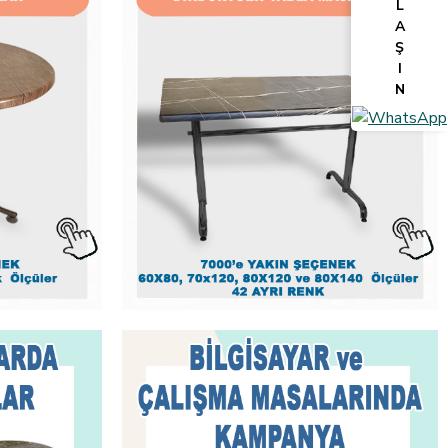
L
A
Ş
I
N