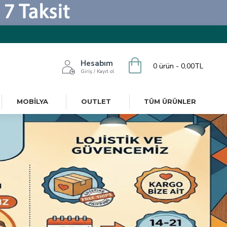
Hesabım
0 ürün - 0,00TL
Giriş / Kayıt ol
MOBILYA
OUTLET
TÜM ÜRÜNLER