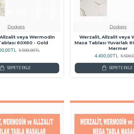
Dockers
Dockers
 Masa Tablası 80X60 -
Wermodin Masa Tablası D
Akçaağaç
67x67 cm - Karacabe
00,00TL
4.800,00TL
6.000,00TL
6.000,
SEPETE EKLE
SEPETE EKLE