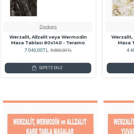
Dockers
Werzalit veya Wermodin Masa
Wermodin
Tablası Oval 94x146 - Indiana Wood
8.000,00TL
4.8
10.000,00TL
SEPETE EKLE