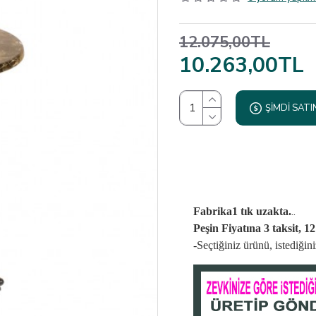
12.075,00TL
10.263,00TL
ŞIMDI SATI
..
Fabrika1 tık uzakta.
Peşin Fiyatına 3 taksit, 1
-Seçtiğiniz ürünü, istediği