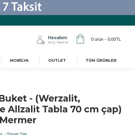
Hesabım
0 ürün - 0,00TL
Giriş / Kayıt ol
MOBILYA
OUTLET
TÜM ÜRÜNLER
Buket - (Werzalit,
Allzalit Tabla 70 cm çap)
 Mermer
ş.
-
Yorum Yap