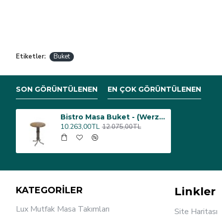
Etiketler:
Buket
SON GÖRÜNTÜLENEN
EN ÇOK GÖRÜNTÜLENEN
Bistro Masa Buket - (Werzalit, Wermodin ve Allzalit Tabla 70 cm çap) - Karacabey Mermer
10.263,00TL
12.075,00TL
KATEGORİLER
Linkler
Lux Mutfak Masa Takımları
Site Haritası