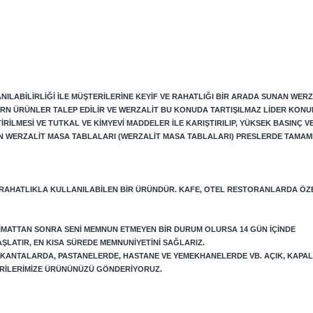
ILABILIRLIĞI ILE MÜŞTERILERINE KEYIF VE RAHATLIĞI BIR ARADA SUNAN WERZ
RN ÜRÜNLER TALEP EDILIR VE WERZALIT BU KONUDA TARTIŞILMAZ LIDER KONU
LMESI VE TUTKAL VE KIMYEVI MADDELER ILE KARIŞTIRILIP, YÜKSEK BASINÇ VE 
N WERZALIT MASA TABLALARI (WERZALIT MASA TABLALARI) PRESLERDE TAMAM
 RAHATLIKLA KULLANILABILEN BIR ÜRÜNDÜR. KAFE, OTEL RESTORANLARDA ÖZ
LIMATTAN SONRA SENI MEMNUN ETMEYEN BIR DURUM OLURSA 14 GÜN IÇINDE
AŞLATIR, EN KISA SÜREDE MEMNUNIYETINI SAĞLARIZ.
LOKANTALARDA, PASTANELERDE, HASTANE VE YEMEKHANELERDE VB. AÇIK, KAPA
TERILERIMIZE ÜRÜNÜNÜZÜ GÖNDERIYORUZ.