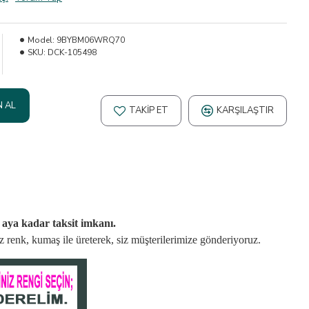
Model:
9BYBM06WRQ70
SKU:
DCK-105498
N AL
TAKIP ET
KARŞILAŞTIR
2 aya kadar taksit imkanı.
niz renk, kumaş
ile üreterek,
siz müşterilerimize gönderiyoruz.