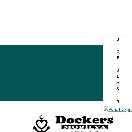
B
İ
Z
E
U
L
A
Ş
I
N