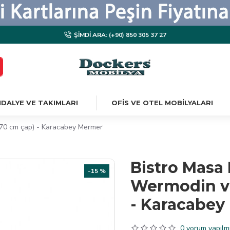
ŞIMDI ARA: (+90) 850 305 37 27
DALYE VE TAKIMLARI
OFIS VE OTEL MOBILYALARI
a 70 cm çap) - Karacabey Mermer
Bistro Masa 
-15 %
Wermodin ve 
- Karacabey
0 yorum yapılmı