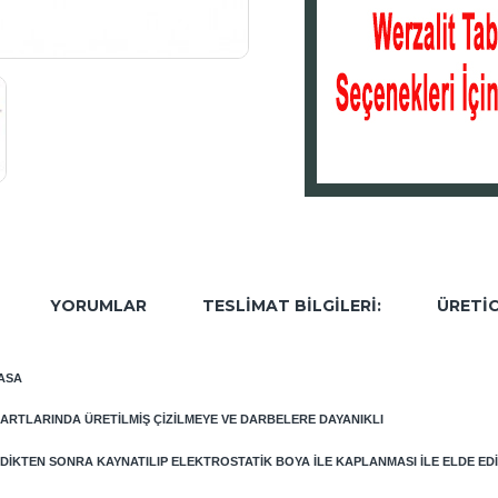
YORUMLAR
TESLIMAT BILGILERI:
ÜRETIC
MASA
DARTLARINDA ÜRETILMIŞ ÇIZILMEYE VE DARBELERE DAYANIKLI
IKTEN SONRA KAYNATILIP ELEKTROSTATIK BOYA ILE KAPLANMASI ILE ELDE EDI