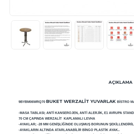
AÇIKLAMA
BUKET WERZALIT YUVARLAK
9BYBM06WRQ70
BISTRO 
-MASA TABLASI; ANTI KANSEROJEN, ANTI ALERJIK, E1 AVRUPA STAN
70 CM ÇAPINDA WERZALIT KAPLAMALI LEVHA
-AYAKLAR; -28 MM GENIŞLIĞINDE OLUŞMUŞ BORUNUN ŞEKILLENDIRILD
-AYAKLARIN ALTINDA ATARLANABILIR BINGO PLASTIK AYAK..