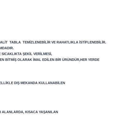
ALIT TABLA TEMIZLENEBILIR VE RAHATLIKLA ISTIFLENEBILIR.
MDADIR.
SICAKLIKTA ŞEKIL VERILMESI,
EN BITMIŞ OLARAK IMAL EDILEN BIR ÜRÜNDÜR,HER YERDE
ELLIKLE DIŞ MEKANDA KULLANABILEN
LI ALANLARDA, KISACA YAŞANILAN