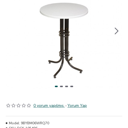
0 yorum yapılmış.
-
Yorum Yap
Model:
9BYBM06WRQ70