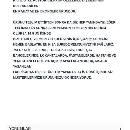
KAFE, OTEL RESTORANLARDA ÖZELLIKLE DIŞ MEKANDA
KULLANABILEN
EN RAHAT VE EN EKONOMIK ÜRÜNDÜR.
ÜRÜNÜ TESLIM ETTIKTEN SONRA DA BIZ HEP YANINDAYIZ. EĞER
TESLIMATTAN SONRA SENI MEMNUN ETMEYEN BIR DURUM
OLURSA 14 GÜN IÇINDE
BIZE HABER VERMEN YETERLI. SENIN IÇIN ÇÖZÜM SÜRECINI
HEMEN BAŞLATIR, EN KISA SÜREDE MEMNUNIYETINI SAĞLARIZ.
-WERZALIT; EVLERDE, TURISTIK TESISLERDE, ÇAY
BAHÇELERINDE, LOKANTALARDA, PASTANELERDE, HASTANE VE
YEMEKHANELERDE VB. AÇIK, KAPALI ALANLARDA, KISACA
YAŞANILAN
FABRIKADAN DIREKT ÜRETIM YAPARAK 14 IŞ GÜNÜ IÇINDE SIZ
MÜŞTERILERIMIZE ÜRÜNÜNÜZÜ GÖNDERIYORUZ.
YORUMLAR