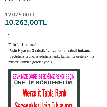
SKU:
DCK-105496
12.075,00TL
10.263,00TL
..
Fabrika1 tık uzakta.
Peşin Fiyatına 3 taksit, 12 aya kadar taksit imkanı.
-Seçtiğiniz ürünü, istediğiniz renk, kumaş
ile üreterek,
siz
müşterilerimize gönderiyoruz.