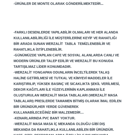
-ÜRÜNLER DE MONTE OLARAK GÖNDERILMEKTEDIR...
-FARKLI DESENLERDE YAPILABILIR OLMALARI VE HER ALANDA
KULLANILABILIRLIĞI ILE MÜŞTERILERINE KEYIF VE RAHATLIĞI
BIR ARADA SUNAN WERZALIT TABLA TEMIZLENEBILIR VE
RAHATLIKLA ISTIFLENEBILIR.
-GÜNÜMÜZDE YAPILAN CAFE VE SOSYAL ALANLARDA CANLI VE
MODERN ÜRÜNLER TALEP EDILIR VE WERZALIT BU KONUDA
TARTIŞILMAZ LIDER KONUMDADIR.
-WERZALIT YONGAPAN ODUNLARIN INCELTILEREK TALAŞ
HALINE GETIRILMESI VE TUTKAL VE KIMYEVI MADDELER ILE
KARIŞTIRILIP, YÜKSEK BASINÇ VE SICAKLIKTA ŞEKIL VERILMESI,
DEKOR KAĞITLARI ILE YÜZEYLERININ KAPLANMASI ILE
OLUŞTURULAN WERZALIT MASA TABLALARI (WERZALIT MASA
TABLALARI) PRESLERDE TAMAMEN BITMIŞ OLARAK IMAL EDILEN
BIR ÜRÜNDÜR,HER YERDE GÜVENEREK
KULLANABILECEĞINIZ BIR MALZEMEDIR…
-KENARLARINDA PVC BANT YOKTUR.
-WERZALIT MASA MASA IÇ MEKANDA OLDUĞU GIBI DIŞ
MEKANDA DA RAHATLIKLA KULLANILABILEN BIR ÜRÜNDÜR.