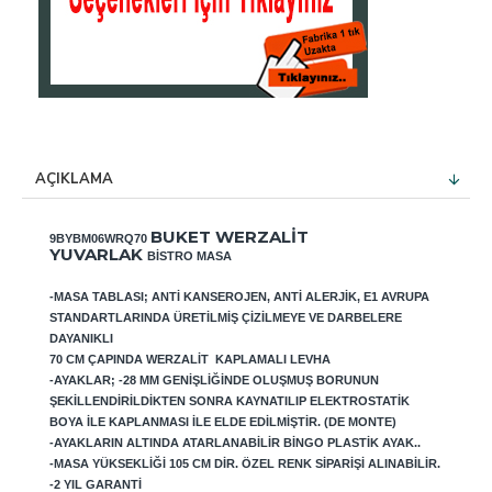
AÇIKLAMA
BUKET WERZALIT
9BYBM06WRQ70
YUVARLAK
BISTRO MASA
-MASA TABLASI; ANTI KANSEROJEN, ANTI ALERJIK, E1 AVRUPA
STANDARTLARINDA ÜRETILMIŞ ÇIZILMEYE VE DARBELERE
DAYANIKLI
70 CM ÇAPINDA WERZALIT KAPLAMALI LEVHA
-AYAKLAR; -28 MM GENIŞLIĞINDE OLUŞMUŞ BORUNUN
ŞEKILLENDIRILDIKTEN SONRA KAYNATILIP ELEKTROSTATIK
BOYA ILE KAPLANMASI ILE ELDE EDILMIŞTIR. (DE MONTE)
-AYAKLARIN ALTINDA ATARLANABILIR BINGO PLASTIK AYAK..
-MASA YÜKSEKLIĞI 105 CM DIR. ÖZEL RENK SIPARIŞI ALINABILIR.
-2 YIL GARANTI