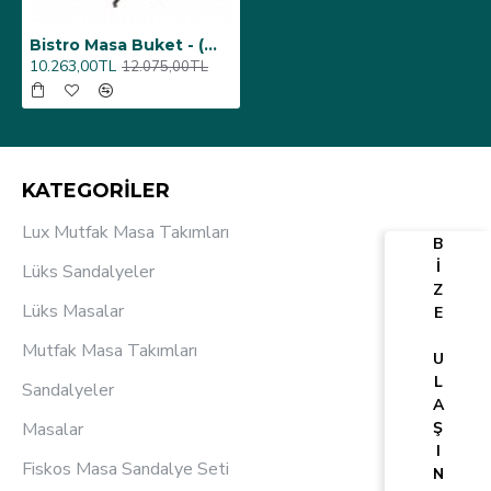
Bistro Masa Buket - (Werzalit, Wermodin ve Allzalit Tabla 70 cm çap) - Beyaz
10.263,00TL
12.075,00TL
KATEGORİLER
Lux Mutfak Masa Takımları
B
İ
Lüks Sandalyeler
Z
Lüks Masalar
E
Mutfak Masa Takımları
U
L
Sandalyeler
A
Masalar
Ş
I
Fiskos Masa Sandalye Seti
N