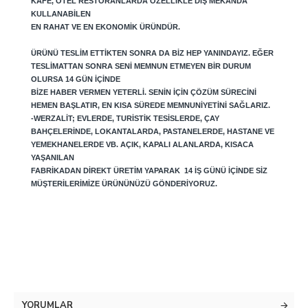
KAFE, OTEL RESTORANLARDA ÖZELLIKLE DIŞ MEKANDA
KULLANABILEN
EN RAHAT VE EN EKONOMIK ÜRÜNDÜR.
ÜRÜNÜ TESLIM ETTIKTEN SONRA DA BIZ HEP YANINDAYIZ. EĞER
TESLIMATTAN SONRA SENI MEMNUN ETMEYEN BIR DURUM
OLURSA 14 GÜN IÇINDE
BIZE HABER VERMEN YETERLI. SENIN IÇIN ÇÖZÜM SÜRECINI
HEMEN BAŞLATIR, EN KISA SÜREDE MEMNUNIYETINI SAĞLARIZ.
-WERZALIT; EVLERDE, TURISTIK TESISLERDE, ÇAY
BAHÇELERINDE, LOKANTALARDA, PASTANELERDE, HASTANE VE
YEMEKHANELERDE VB. AÇIK, KAPALI ALANLARDA, KISACA
YAŞANILAN
FABRIKADAN DIREKT ÜRETIM YAPARAK 14 IŞ GÜNÜ IÇINDE SIZ
MÜŞTERILERIMIZE ÜRÜNÜNÜZÜ GÖNDERIYORUZ.
YORUMLAR