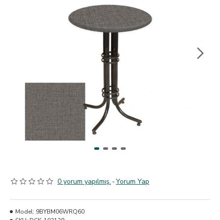
0 yorum yapılmış.
-
Yorum Yap
Model:
9BYBM06WRQ60