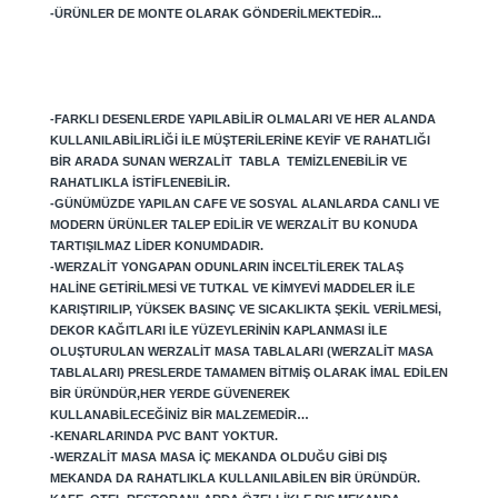
-ÜRÜNLER DE MONTE OLARAK GÖNDERILMEKTEDIR...
-FARKLI DESENLERDE YAPILABILIR OLMALARI VE HER ALANDA
KULLANILABILIRLIĞI ILE MÜŞTERILERINE KEYIF VE RAHATLIĞI
BIR ARADA SUNAN WERZALIT TABLA TEMIZLENEBILIR VE
RAHATLIKLA ISTIFLENEBILIR.
-GÜNÜMÜZDE YAPILAN CAFE VE SOSYAL ALANLARDA CANLI VE
MODERN ÜRÜNLER TALEP EDILIR VE WERZALIT BU KONUDA
TARTIŞILMAZ LIDER KONUMDADIR.
-WERZALIT YONGAPAN ODUNLARIN INCELTILEREK TALAŞ
HALINE GETIRILMESI VE TUTKAL VE KIMYEVI MADDELER ILE
KARIŞTIRILIP, YÜKSEK BASINÇ VE SICAKLIKTA ŞEKIL VERILMESI,
DEKOR KAĞITLARI ILE YÜZEYLERININ KAPLANMASI ILE
OLUŞTURULAN WERZALIT MASA TABLALARI (WERZALIT MASA
TABLALARI) PRESLERDE TAMAMEN BITMIŞ OLARAK IMAL EDILEN
BIR ÜRÜNDÜR,HER YERDE GÜVENEREK
KULLANABILECEĞINIZ BIR MALZEMEDIR…
-KENARLARINDA PVC BANT YOKTUR.
-WERZALIT MASA MASA IÇ MEKANDA OLDUĞU GIBI DIŞ
MEKANDA DA RAHATLIKLA KULLANILABILEN BIR ÜRÜNDÜR.