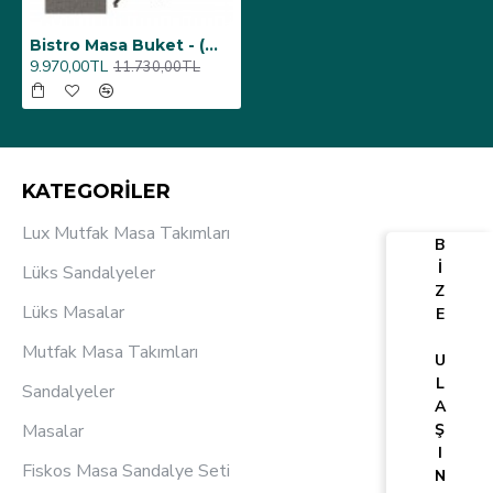
Bistro Masa Buket - (Werzalit, Wermodin ve Allzalit Tabla 60 cm çap) - Twister
9.970,00TL
11.730,00TL
KATEGORİLER
Lux Mutfak Masa Takımları
B
İ
Lüks Sandalyeler
Z
Lüks Masalar
E
Mutfak Masa Takımları
U
L
Sandalyeler
A
Masalar
Ş
I
Fiskos Masa Sandalye Seti
N