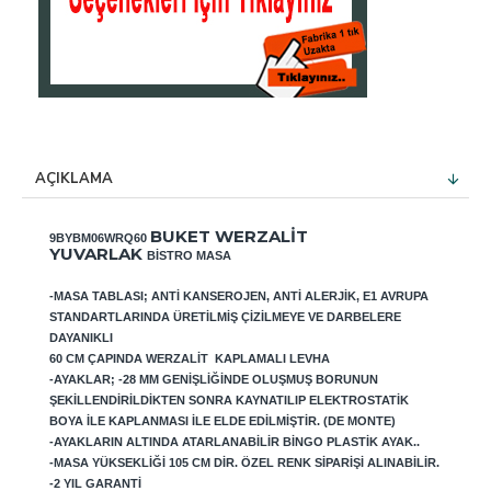
AÇIKLAMA
BUKET WERZALIT
9BYBM06WRQ60
YUVARLAK
BISTRO MASA
-MASA TABLASI; ANTI KANSEROJEN, ANTI ALERJIK, E1 AVRUPA
STANDARTLARINDA ÜRETILMIŞ ÇIZILMEYE VE DARBELERE
DAYANIKLI
60 CM ÇAPINDA WERZALIT KAPLAMALI LEVHA
-AYAKLAR; -28 MM GENIŞLIĞINDE OLUŞMUŞ BORUNUN
ŞEKILLENDIRILDIKTEN SONRA KAYNATILIP ELEKTROSTATIK
BOYA ILE KAPLANMASI ILE ELDE EDILMIŞTIR. (DE MONTE)
-AYAKLARIN ALTINDA ATARLANABILIR BINGO PLASTIK AYAK..
-MASA YÜKSEKLIĞI 105 CM DIR. ÖZEL RENK SIPARIŞI ALINABILIR.
-2 YIL GARANTI