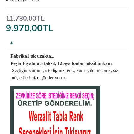
SKU:
DCK-103129
11.730,00TL
9.970,00TL
..
Fabrika1 tık uzakta.
Peşin Fiyatına 3 taksit, 12 aya kadar taksit imkanı.
-Seçtiğiniz ürünü, istediğiniz renk, kumaş
ile üreterek,
siz
müşterilerimize gönderiyoruz.