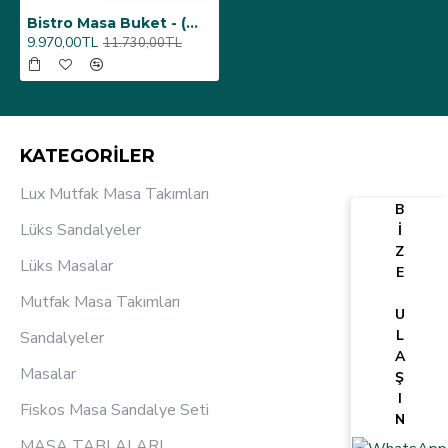
Bistro Masa Buket - (Werzalit, Wermodin ve Allzalit Tabla 60 cm çap) - Kahve Oxid
9.970,00TL
11.730,00TL
KATEGORİLER
Lux Mutfak Masa Takımları
B
Lüks Sandalyeler
İ
Z
Lüks Masalar
E
Mutfak Masa Takımları
U
L
Sandalyeler
A
Masalar
Ş
I
Fiskos Masa Sandalye Seti
N
MASA TABLALARI