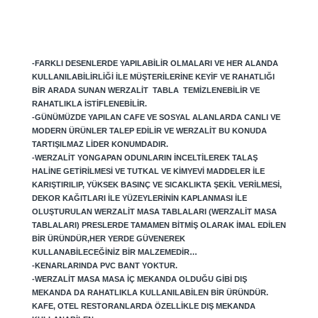
-FARKLI DESENLERDE YAPILABILIR OLMALARI VE HER ALANDA
KULLANILABILIRLIĞI ILE MÜŞTERILERINE KEYIF VE RAHATLIĞI
BIR ARADA SUNAN WERZALIT TABLA TEMIZLENEBILIR VE
RAHATLIKLA ISTIFLENEBILIR.
-GÜNÜMÜZDE YAPILAN CAFE VE SOSYAL ALANLARDA CANLI VE
MODERN ÜRÜNLER TALEP EDILIR VE WERZALIT BU KONUDA
TARTIŞILMAZ LIDER KONUMDADIR.
-WERZALIT YONGAPAN ODUNLARIN INCELTILEREK TALAŞ
HALINE GETIRILMESI VE TUTKAL VE KIMYEVI MADDELER ILE
KARIŞTIRILIP, YÜKSEK BASINÇ VE SICAKLIKTA ŞEKIL VERILMESI,
DEKOR KAĞITLARI ILE YÜZEYLERININ KAPLANMASI ILE
OLUŞTURULAN WERZALIT MASA TABLALARI (WERZALIT MASA
TABLALARI) PRESLERDE TAMAMEN BITMIŞ OLARAK IMAL EDILEN
BIR ÜRÜNDÜR,HER YERDE GÜVENEREK
KULLANABILECEĞINIZ BIR MALZEMEDIR…
-KENARLARINDA PVC BANT YOKTUR.
-WERZALIT MASA MASA IÇ MEKANDA OLDUĞU GIBI DIŞ
MEKANDA DA RAHATLIKLA KULLANILABILEN BIR ÜRÜNDÜR.
KAFE, OTEL RESTORANLARDA ÖZELLIKLE DIŞ MEKANDA