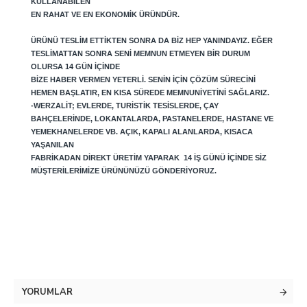
KULLANABILEN
EN RAHAT VE EN EKONOMIK ÜRÜNDÜR.
ÜRÜNÜ TESLIM ETTIKTEN SONRA DA BIZ HEP YANINDAYIZ. EĞER
TESLIMATTAN SONRA SENI MEMNUN ETMEYEN BIR DURUM
OLURSA 14 GÜN IÇINDE
BIZE HABER VERMEN YETERLI. SENIN IÇIN ÇÖZÜM SÜRECINI
HEMEN BAŞLATIR, EN KISA SÜREDE MEMNUNIYETINI SAĞLARIZ.
-WERZALIT; EVLERDE, TURISTIK TESISLERDE, ÇAY
BAHÇELERINDE, LOKANTALARDA, PASTANELERDE, HASTANE VE
YEMEKHANELERDE VB. AÇIK, KAPALI ALANLARDA, KISACA
YAŞANILAN
FABRIKADAN DIREKT ÜRETIM YAPARAK 14 IŞ GÜNÜ IÇINDE SIZ
MÜŞTERILERIMIZE ÜRÜNÜNÜZÜ GÖNDERIYORUZ.
YORUMLAR