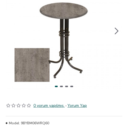
0 yorum yapılmış.
-
Yorum Yap
Model:
9BYBM06WRQ60