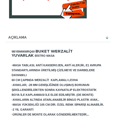
AÇIKLAMA
BUKET WERZALIT
9BYBM06WRQ60
YUVARLAK
BISTRO MASA
-MASA TABLASI; ANTI KANSEROJEN, ANTI ALERJIK, E1 AVRUPA
STANDARTLARINDA ÜRETILMIŞ ÇIZILMEYE VE DARBELERE
DAYANIKLI
60 CM ÇAPINDA WERZALIT KAPLAMALI LEVHA
-AYAKLAR; -28 MM GENIŞLIĞINDE OLUŞMUŞ BORUNUN
ŞEKILLENDIRILDIKTEN SONRA KAYNATILIP ELEKTROSTATIK
BOYA ILE KAPLANMASI ILE ELDE EDILMIŞTIR. (DE MONTE)
-AYAKLARIN ALTINDA ATARLANABILIR BINGO PLASTIK AYAK..
-MASA YÜKSEKLIĞI 105 CM DIR. ÖZEL RENK SIPARIŞI ALINABILIR.
-2 YIL GARANTI
-ÜRÜNLER DE MONTE OLARAK GÖNDERILMEKTEDIR...