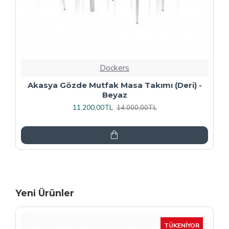
Dockers
Premıum - Gözde Mutfak Masa Takımı -
Füme
13.600,00TL
17.000,00TL
Yeni Ürünler
-15 %