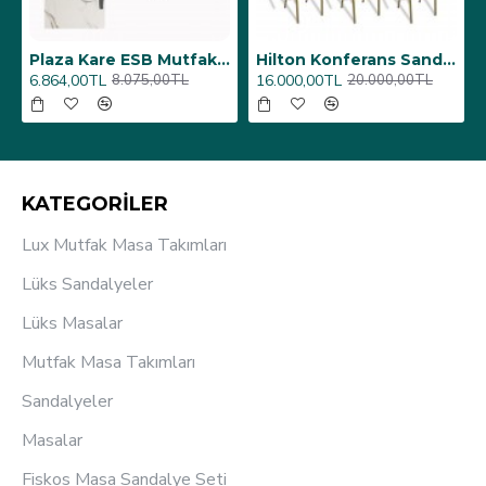
6 Adet)
Üst Üste Konan Hilton Konferans Sandalye - (4 Adet)
Porselen Masa Tablası 80X160
12.000,00TL
26.350,00TL
15.000,00TL
31.000,00TL
KATEGORİLER
Lux Mutfak Masa Takımları
Lüks Sandalyeler
Lüks Masalar
Mutfak Masa Takımları
Sandalyeler
Masalar
Fiskos Masa Sandalye Seti