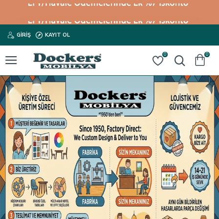
GIRIŞ
KAYIT OL
0
0