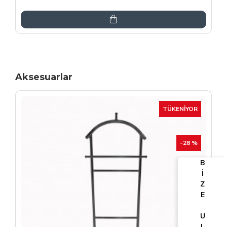
6.864,00TL
8.075,00TL
Aksesuarlar
TÜKENIYOR
-25 %
B
İ
Z
E
U
L