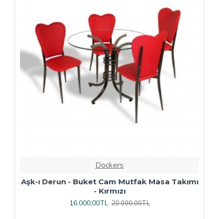
Dockers
ı
Çipa Döküm Ayak - Play Polipropilen Masa
Takımı - 70x120 (Werzalit, Wermodin veya
Allzalit Tabla) - Afyon Mermer-Antrasit
16.800,00TL
21.000,00TL