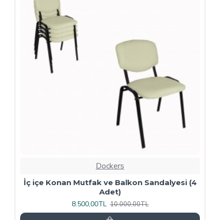
-20 %
Dockers
4
Kapitoneli Sandalye (Deri) (4 Adet) - Yeşil
9.600,00TL
12.000,00TL