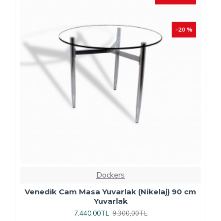
Dockers
Plaza Kare ESB Mutfak Masası (Werzalit,
Allzalit veya Wermodin Tablalı 80X80) -
Afyon Mermer