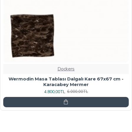
Dockers
Werzalit, Allzalit veya Wermodin Masa Tablası
70X120 - Afyon Mermer
6.080,00TL
7.600,00TL