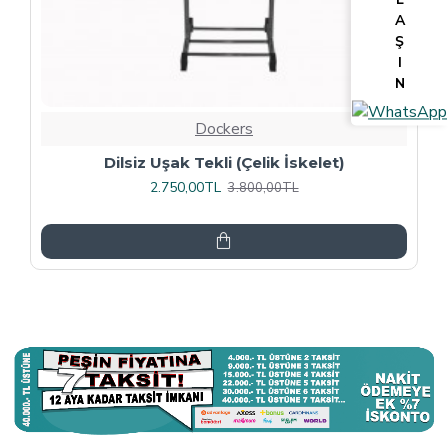
A
Ş
I
N
Dockers
Tv Lcd Standı 5484
3.375,00TL
4.500,00TL