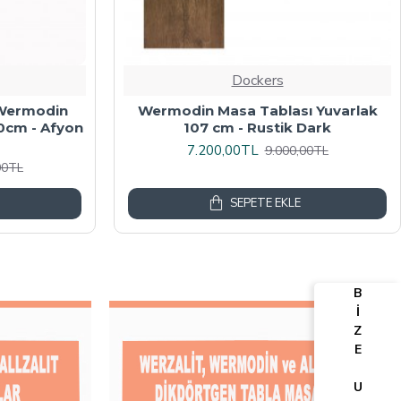
Dockers
algalı Kare
Werzalit, Allzalit veya Wermodin
y Mermer
Masa Tablası 70X120 - Afyon Mermer
6.080,00TL
00TL
7.600,00TL
SEPETE EKLE
B
İ
Z
E
U