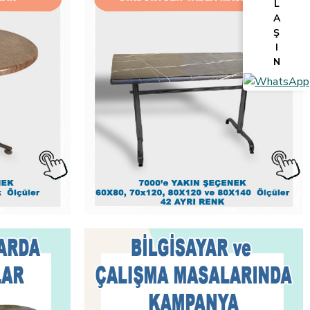
L
A
Ş
I
N