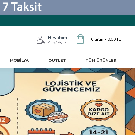
Hesabım
0 ürün - 0,00TL
Giriş / Kayıt ol
MOBILYA
OUTLET
TÜM ÜRÜNLER