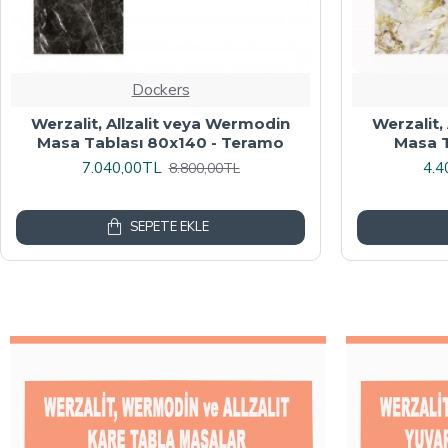
Dockers
Werzalit veya Wermodin Masa
Wermodin
Tablası Oval 94x146 - Indiana Wood
8.000,00TL
4.8
10.000,00TL
SEPETE EKLE