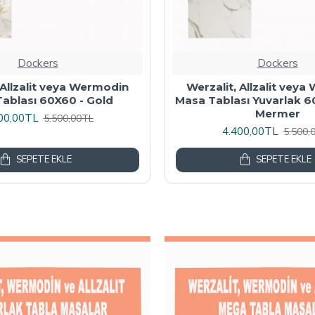
Dockers
Dockers
 Masa Tablası 80X60 -
Wermodin Masa Tablası D
Akçaağaç
67x67 cm - Karacabe
00,00TL
4.800,00TL
6.000,00TL
6.000,
SEPETE EKLE
SEPETE EKLE