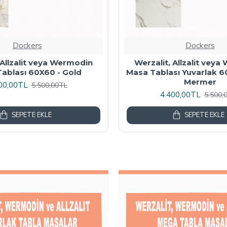
Dockers
Dockers
 Masa Tablası 80X60 -
Wermodin Masa Tablası D
Akçaağaç
67x67 cm - Karacabe
00,00TL
4.800,00TL
6.000,00TL
6.000,
SEPETE EKLE
SEPETE EKLE