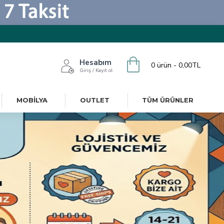
Hesabım
0 ürün - 0,00TL
Giriş / Kayıt ol
MOBILYA
OUTLET
TÜM ÜRÜNLER