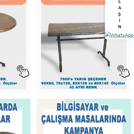
L
A
Ş
I
N