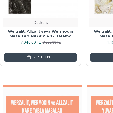
Dockers
Werzalit veya Wermodin Masa
Wermodin
Tablası Oval 94x146 - Indiana Wood
8.000,00TL
4.8
10.000,00TL
SEPETE EKLE