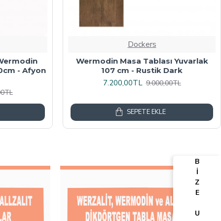
Dockers
algalı Kare
Werzalit, Allzalit veya Wermodin
y Mermer
Masa Tablası 70X120 - Afyon Mermer
6.080,00TL
00TL
7.600,00TL
SEPETE EKLE
B
İ
Z
E
U