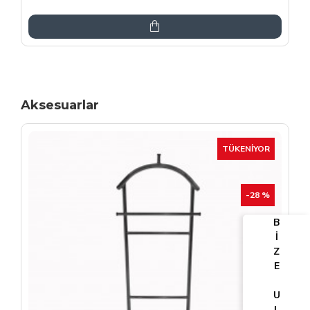
6.864,00TL
8.075,00TL
Aksesuarlar
TÜKENIYOR
-25 %
B
İ
Z
E
U
L