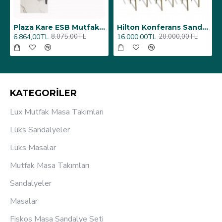
6 Adet)
Üst Üste Konan Hilton Konferans Sandalye - (4 Adet)
Porselen Masa Tablası 80X160
12.000,00TL
26.350,00TL
15.000,00TL
31.000,00TL
KATEGORİLER
Lux Mutfak Masa Takımları
Lüks Sandalyeler
Lüks Masalar
Mutfak Masa Takımları
Sandalyeler
Masalar
Fiskos Masa Sandalye Seti