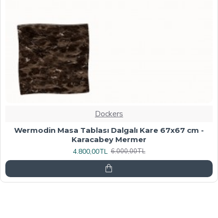
Dockers
Werzalit, Allzalit veya Wermodin Masa Tablası
70X120 - Afyon Mermer
6.080,00TL
7.600,00TL