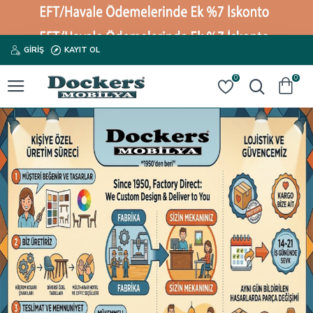
GIRIŞ
KAYIT OL
0
0