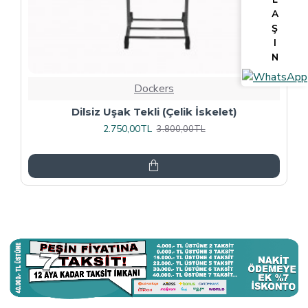
A
Ş
I
N
Dockers
Tv Lcd Standı 5484
3.375,00TL
4.500,00TL