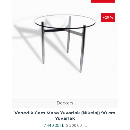
Dockers
Plaza Kare ESB Mutfak Masası (Werzalit,
Allzalit veya Wermodin Tablalı 80X80) -
Afyon Mermer