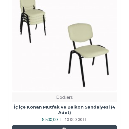
-20 %
Dockers
4
Kapitoneli Sandalye (Deri) (4 Adet) - Yeşil
9.600,00TL
12.000,00TL