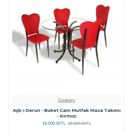
Dockers
ı
Çipa Döküm Ayak - Play Polipropilen Masa
Takımı - 70x120 (Werzalit, Wermodin veya
Allzalit Tabla) - Afyon Mermer-Antrasit
16.800,00TL
21.000,00TL