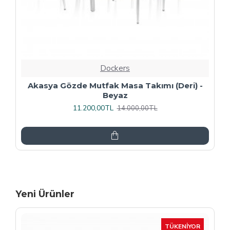
Dockers
Premıum - Gözde Mutfak Masa Takımı -
Füme
13.600,00TL
17.000,00TL
Yeni Ürünler
-15 %