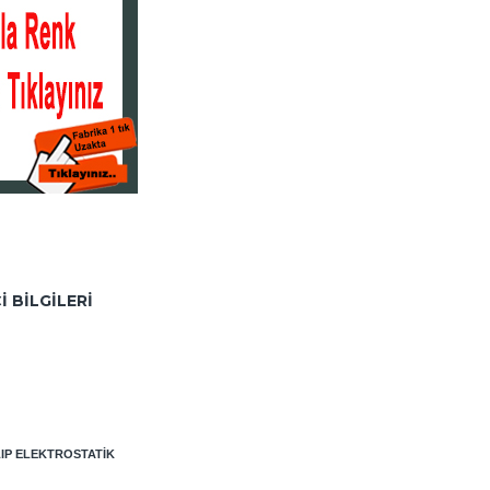
I BILGILERI
LIP ELEKTROSTATIK