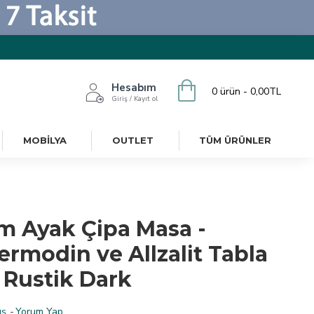
Hesabım
0 ürün - 0,00TL
Giriş / Kayıt ol
MOBILYA
OUTLET
TÜM ÜRÜNLER
m Ayak Çipa Masa -
ermodin ve Allzalit Tabla
 Rustik Dark
ş.
-
Yorum Yap