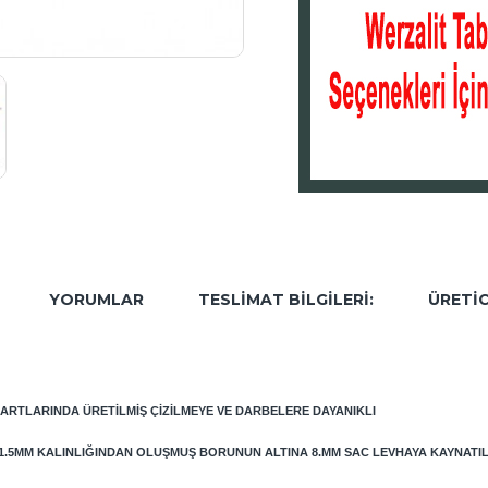
YORUMLAR
TESLIMAT BILGILERI:
ÜRETIC
DARTLARINDA ÜRETILMIŞ ÇIZILMEYE VE DARBELERE DAYANIKLI
 1.5MM KALINLIĞINDAN OLUŞMUŞ BORUNUN ALTINA 8.MM SAC LEVHAYA KAYNATI