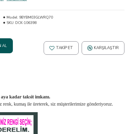
Model:
9BYBM03GLWRQ70
SKU:
DCK-106398
N AL
TAKIP ET
KARŞILAŞTIR
2 aya kadar taksit imkanı.
niz renk, kumaş
ile üreterek,
siz müşterilerimize gönderiyoruz.