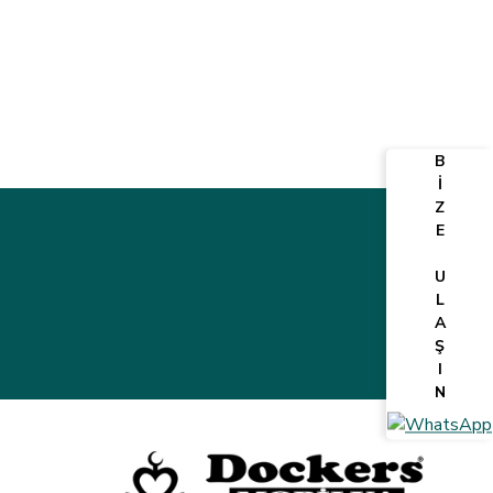
B
İ
Z
E
U
L
A
Ş
I
N