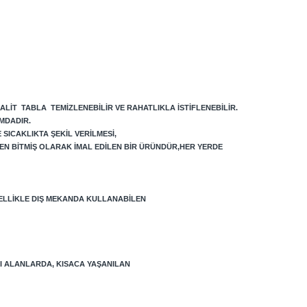
ALIT TABLA TEMIZLENEBILIR VE RAHATLIKLA ISTIFLENEBILIR.
MDADIR.
SICAKLIKTA ŞEKIL VERILMESI,
EN BITMIŞ OLARAK IMAL EDILEN BIR ÜRÜNDÜR,HER YERDE
ELLIKLE DIŞ MEKANDA KULLANABILEN
LI ALANLARDA, KISACA YAŞANILAN