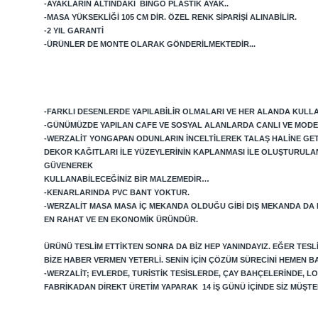
-AYAKLARIN ALTINDAKI BINGO PLASTIK AYAK..
-MASA YÜKSEKLIĞI 105 CM DIR. ÖZEL RENK SIPARIŞI ALINABILIR.
-2 YIL GARANTI
-ÜRÜNLER DE MONTE OLARAK GÖNDERILMEKTEDIR...
-FARKLI DESENLERDE YAPILABILIR OLMALARI VE HER ALANDA KULLAN
-GÜNÜMÜZDE YAPILAN CAFE VE SOSYAL ALANLARDA CANLI VE MODE
-WERZALIT YONGAPAN ODUNLARIN INCELTILEREK TALAŞ HALINE GETIRI
DEKOR KAĞITLARI ILE YÜZEYLERININ KAPLANMASI ILE OLUŞTURULA
GÜVENEREK
KULLANABILECEĞINIZ BIR MALZEMEDIR…
-KENARLARINDA PVC BANT YOKTUR.
-WERZALIT MASA MASA IÇ MEKANDA OLDUĞU GIBI DIŞ MEKANDA DA
EN RAHAT VE EN EKONOMIK ÜRÜNDÜR.
ÜRÜNÜ TESLIM ETTIKTEN SONRA DA BIZ HEP YANINDAYIZ. EĞER TES
BIZE HABER VERMEN YETERLI. SENIN IÇIN ÇÖZÜM SÜRECINI HEMEN B
-WERZALIT; EVLERDE, TURISTIK TESISLERDE, ÇAY BAHÇELERINDE, 
FABRIKADAN DIREKT ÜRETIM YAPARAK 14 IŞ GÜNÜ IÇINDE SIZ MÜŞ