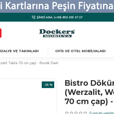
ŞIMDI ARA: (+90) 850 305 37 27
DALYE VE TAKIMLARI
OFIS VE OTEL MOBILYALARI
alit Tabla 70 cm çap) - Rustik Dark
Bistro Dökü
-25 %
(Werzalit, W
70 cm çap) -
0 yorum yapılmı