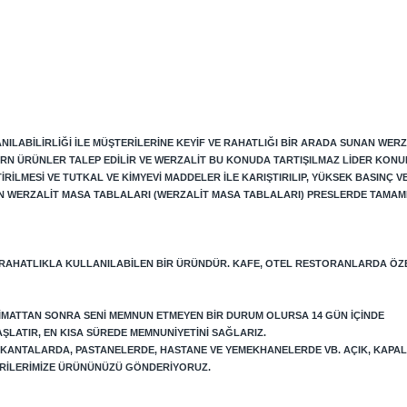
ILABILIRLIĞI ILE MÜŞTERILERINE KEYIF VE RAHATLIĞI BIR ARADA SUNAN WERZ
RN ÜRÜNLER TALEP EDILIR VE WERZALIT BU KONUDA TARTIŞILMAZ LIDER KONU
LMESI VE TUTKAL VE KIMYEVI MADDELER ILE KARIŞTIRILIP, YÜKSEK BASINÇ VE 
N WERZALIT MASA TABLALARI (WERZALIT MASA TABLALARI) PRESLERDE TAMAM
 RAHATLIKLA KULLANILABILEN BIR ÜRÜNDÜR. KAFE, OTEL RESTORANLARDA ÖZ
LIMATTAN SONRA SENI MEMNUN ETMEYEN BIR DURUM OLURSA 14 GÜN IÇINDE
AŞLATIR, EN KISA SÜREDE MEMNUNIYETINI SAĞLARIZ.
LOKANTALARDA, PASTANELERDE, HASTANE VE YEMEKHANELERDE VB. AÇIK, KAPA
TERILERIMIZE ÜRÜNÜNÜZÜ GÖNDERIYORUZ.