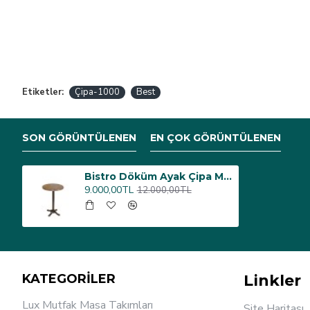
Etiketler:
Çipa-1000
Best
SON GÖRÜNTÜLENEN
EN ÇOK GÖRÜNTÜLENEN
Bistro Döküm Ayak Çipa Masa - (Werzalit, Wermodin ve Allzalit Tabla 70 cm çap) - Rustik Dark
9.000,00TL
12.000,00TL
KATEGORİLER
Linkler
Lux Mutfak Masa Takımları
Site Haritası