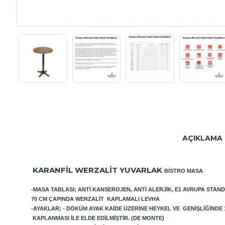
AÇIKLAMA
KARANFIL WERZALIT YUVARLAK
BISTRO MASA
-MASA TABLASI; ANTI KANSEROJEN, ANTI ALERJIK, E1 AVRUPA STAN
70
CM ÇAPINDA WERZALIT KAPLAMALI LEVHA
-AYAKLAR; - DÖKÜM AYAK KAIDE ÜZERINE HEYKEL VE GENIŞLIĞINDE
KAPLANMASI ILE ELDE EDILMIŞTIR. (DE MONTE)