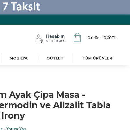
Hesabım
0 ürün - 0,00TL
Giriş / Kayıt ol
MOBILYA
OUTLET
TÜM ÜRÜNLER
m Ayak Çipa Masa -
ermodin ve Allzalit Tabla
 Irony
ş.
-
Yorum Yap