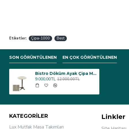
Etiketler:
Çipa-1000
Best
SON GÖRÜNTÜLENEN
EN ÇOK GÖRÜNTÜLENEN
Bistro Döküm Ayak Çipa Masa - (Werzalit, Wermodin ve Allzalit Tabla 70 cm çap) - Irony
9.000,00TL
12.000,00TL
KATEGORİLER
Linkler
Lux Mutfak Masa Takımları
Site Haritası