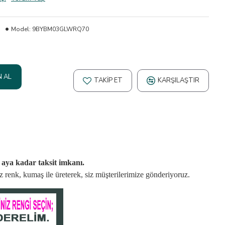
Model:
9BYBM03GLWRQ70
N AL
TAKIP ET
KARŞILAŞTIR
2 aya kadar taksit imkanı.
niz renk, kumaş
ile üreterek,
siz müşterilerimize gönderiyoruz.