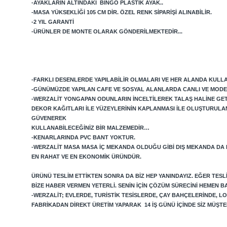
-AYAKLARIN ALTINDAKI BINGO PLASTIK AYAK..
-MASA YÜKSEKLIĞI 105 CM DIR. ÖZEL RENK SIPARIŞI ALINABILIR.
-2 YIL GARANTI
-ÜRÜNLER DE MONTE OLARAK GÖNDERILMEKTEDIR...
-FARKLI DESENLERDE YAPILABILIR OLMALARI VE HER ALANDA KULLAN
-GÜNÜMÜZDE YAPILAN CAFE VE SOSYAL ALANLARDA CANLI VE MODE
-WERZALIT YONGAPAN ODUNLARIN INCELTILEREK TALAŞ HALINE GETIRI
DEKOR KAĞITLARI ILE YÜZEYLERININ KAPLANMASI ILE OLUŞTURULA
GÜVENEREK
KULLANABILECEĞINIZ BIR MALZEMEDIR…
-KENARLARINDA PVC BANT YOKTUR.
-WERZALIT MASA MASA IÇ MEKANDA OLDUĞU GIBI DIŞ MEKANDA DA
EN RAHAT VE EN EKONOMIK ÜRÜNDÜR.
ÜRÜNÜ TESLIM ETTIKTEN SONRA DA BIZ HEP YANINDAYIZ. EĞER TES
BIZE HABER VERMEN YETERLI. SENIN IÇIN ÇÖZÜM SÜRECINI HEMEN B
-WERZALIT; EVLERDE, TURISTIK TESISLERDE, ÇAY BAHÇELERINDE, 
FABRIKADAN DIREKT ÜRETIM YAPARAK 14 IŞ GÜNÜ IÇINDE SIZ MÜŞ