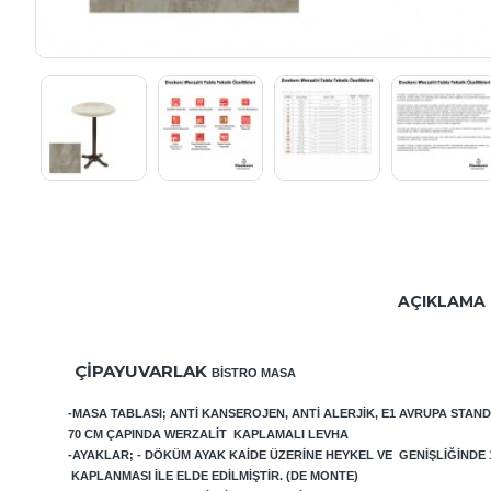
AÇIKLAMA
ÇIPAYUVARLAK
BISTRO MASA
-MASA TABLASI; ANTI KANSEROJEN, ANTI ALERJIK, E1 AVRUPA STAN
70 CM ÇAPINDA WERZALIT KAPLAMALI LEVHA
-AYAKLAR; - DÖKÜM AYAK KAIDE ÜZERINE HEYKEL VE GENIŞLIĞINDE
KAPLANMASI ILE ELDE EDILMIŞTIR. (DE MONTE)