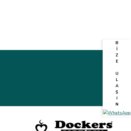
B
İ
Z
E
U
L
A
Ş
I
N