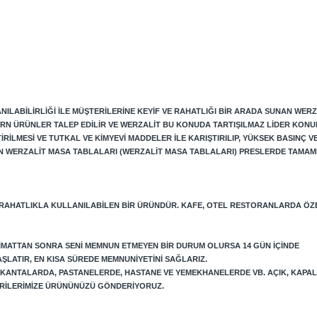
ILABILIRLIĞI ILE MÜŞTERILERINE KEYIF VE RAHATLIĞI BIR ARADA SUNAN WERZ
RN ÜRÜNLER TALEP EDILIR VE WERZALIT BU KONUDA TARTIŞILMAZ LIDER KONU
LMESI VE TUTKAL VE KIMYEVI MADDELER ILE KARIŞTIRILIP, YÜKSEK BASINÇ VE 
N WERZALIT MASA TABLALARI (WERZALIT MASA TABLALARI) PRESLERDE TAMAM
 RAHATLIKLA KULLANILABILEN BIR ÜRÜNDÜR. KAFE, OTEL RESTORANLARDA ÖZ
LIMATTAN SONRA SENI MEMNUN ETMEYEN BIR DURUM OLURSA 14 GÜN IÇINDE
AŞLATIR, EN KISA SÜREDE MEMNUNIYETINI SAĞLARIZ.
LOKANTALARDA, PASTANELERDE, HASTANE VE YEMEKHANELERDE VB. AÇIK, KAPA
TERILERIMIZE ÜRÜNÜNÜZÜ GÖNDERIYORUZ.