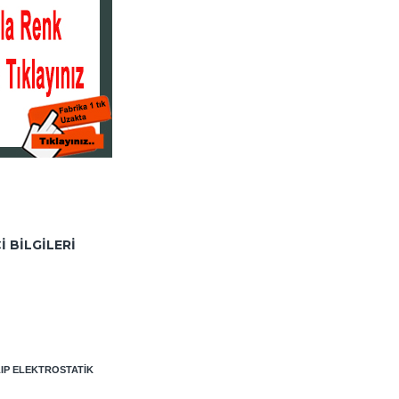
I BILGILERI
LIP ELEKTROSTATIK