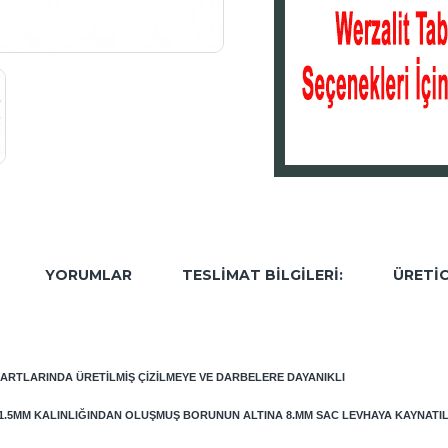
YORUMLAR
TESLIMAT BILGILERI:
ÜRETIC
DARTLARINDA ÜRETILMIŞ ÇIZILMEYE VE DARBELERE DAYANIKLI
 1.5MM KALINLIĞINDAN OLUŞMUŞ BORUNUN ALTINA 8.MM SAC LEVHAYA KAYNATI