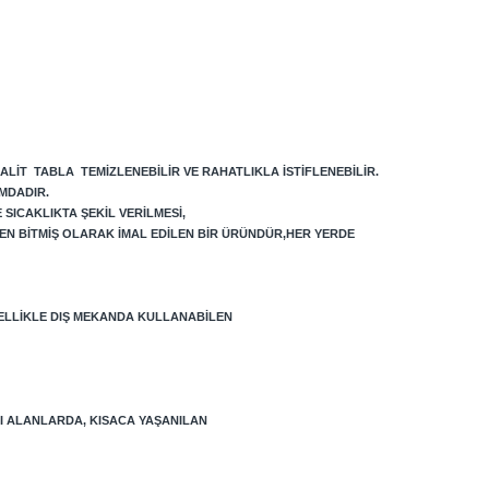
ALIT TABLA TEMIZLENEBILIR VE RAHATLIKLA ISTIFLENEBILIR.
MDADIR.
SICAKLIKTA ŞEKIL VERILMESI,
EN BITMIŞ OLARAK IMAL EDILEN BIR ÜRÜNDÜR,HER YERDE
ELLIKLE DIŞ MEKANDA KULLANABILEN
LI ALANLARDA, KISACA YAŞANILAN