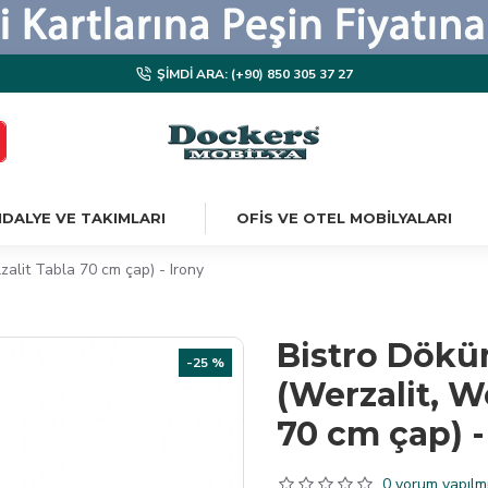
ŞIMDI ARA: (+90) 850 305 37 27
DALYE VE TAKIMLARI
OFIS VE OTEL MOBILYALARI
alit Tabla 70 cm çap) - Irony
Bistro Dökü
-25 %
(Werzalit, W
70 cm çap) -
0 yorum yapılmı