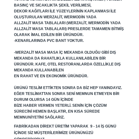
BASINÇ VE SICAKLIKTA ŞEKIL VERILMESI,
DEKOR KAĞITLARI ILE YÜZEYLERININ KAPLANMASI ILE
OLUŞTURULAN WERZALIT, WERMODIN YADA
ALLZALIT MASA TABLALARI (WERZALIT, WERMODIN YADA
ALLZALIT MASA TABLALARI) PRESLERDE TAMAMEN BITMIŞ
OLARAK IMAL EDILEN BIR ÜRÜNDÜR.
-KENARLARINDA PVC BANT YOKTUR.
-WERZALIT MASA MASA IÇ MEKANDA OLDUĞU GIBI DIŞ
MEKANDA DA RAHATLIKLA KULLANILABILEN BIR
ÜRÜNDÜR. KAFE, OTEL RESTORANLARDA ÖZELLIKLE DIŞ
MEKANDA KULLANABILEN
EN RAHAT VE EN EKONOMIK ÜRÜNDÜR.
ÜRÜNÜ TESLIM ETTIKTEN SONRA DA BIZ HEP YANINDAYIZ.
EĞER TESLIMATTAN SONRA SENI MEMNUN ETMEYEN BIR
DURUM OLURSA 14 GÜN IÇINDE
BIZE HABER VERMEN YETERLI. SENIN IÇIN ÇÖZÜM
SÜRECINI HEMEN BAŞLATIR, EN KISA SÜREDE
MEMNUNIYETINI SAĞLARIZ.
FABRIKADAN DIREKT ÜRETIM YAPARAK 9 - 14 IŞ GÜNÜ
IÇINDE SIZ MÜŞTERILERIMIZE ÜRÜNÜNÜZÜ