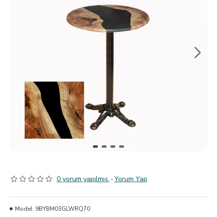
0 yorum yapılmış.
-
Yorum Yap
Model:
9BYBM03GLWRQ70