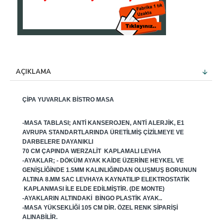
AÇIKLAMA
ÇIPA YUVARLAK BISTRO MASA
-MASA TABLASI; ANTI KANSEROJEN, ANTI ALERJIK, E1
AVRUPA STANDARTLARINDA ÜRETILMIŞ ÇIZILMEYE VE
DARBELERE DAYANIKLI
70 CM ÇAPINDA WERZALIT KAPLAMALI LEVHA
-AYAKLAR; - DÖKÜM AYAK KAIDE ÜZERINE HEYKEL VE
GENIŞLIĞINDE 1.5MM KALINLIĞINDAN OLUŞMUŞ BORUNUN
ALTINA 8.MM SAC LEVHAYA KAYNATILIP ELEKTROSTATIK
KAPLANMASI ILE ELDE EDILMIŞTIR. (DE MONTE)
-AYAKLARIN ALTINDAKI BINGO PLASTIK AYAK..
-MASA YÜKSEKLIĞI 105 CM DIR. ÖZEL RENK SIPARIŞI
ALINABILIR.