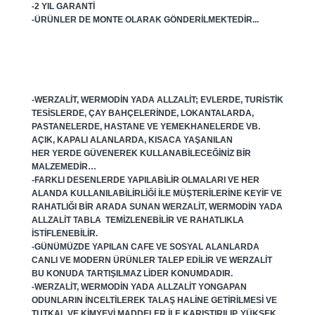
-2 YIL GARANTI
-ÜRÜNLER DE MONTE OLARAK GÖNDERILMEKTEDIR...
-WERZALIT, WERMODIN YADA ALLZALIT; EVLERDE, TURISTIK
TESISLERDE, ÇAY BAHÇELERINDE, LOKANTALARDA,
PASTANELERDE, HASTANE VE YEMEKHANELERDE VB.
AÇIK, KAPALI ALANLARDA, KISACA YAŞANILAN
HER YERDE GÜVENEREK KULLANABILECEĞINIZ BIR
MALZEMEDIR…
-FARKLI DESENLERDE YAPILABILIR OLMALARI VE HER
ALANDA KULLANILABILIRLIĞI ILE MÜŞTERILERINE KEYIF VE
RAHATLIĞI BIR ARADA SUNAN WERZALIT, WERMODIN YADA
ALLZALIT TABLA TEMIZLENEBILIR VE RAHATLIKLA
ISTIFLENEBILIR.
-GÜNÜMÜZDE YAPILAN CAFE VE SOSYAL ALANLARDA
CANLI VE MODERN ÜRÜNLER TALEP EDILIR VE WERZALIT
BU KONUDA TARTIŞILMAZ LIDER KONUMDADIR.
-WERZALIT, WERMODIN YADA ALLZALIT YONGAPAN
ODUNLARIN INCELTILEREK TALAŞ HALINE GETIRILMESI VE
TUTKAL VE KIMYEVI MADDELER ILE KARIŞTIRILIP, YÜKSEK