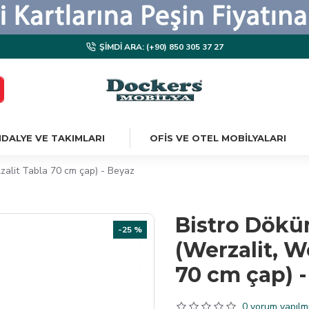
ŞIMDI ARA: (+90) 850 305 37 27
DALYE VE TAKIMLARI
OFIS VE OTEL MOBILYALARI
zalit Tabla 70 cm çap) - Beyaz
Bistro Dökü
-25 %
(Werzalit, W
70 cm çap) -
0 yorum yapılmı