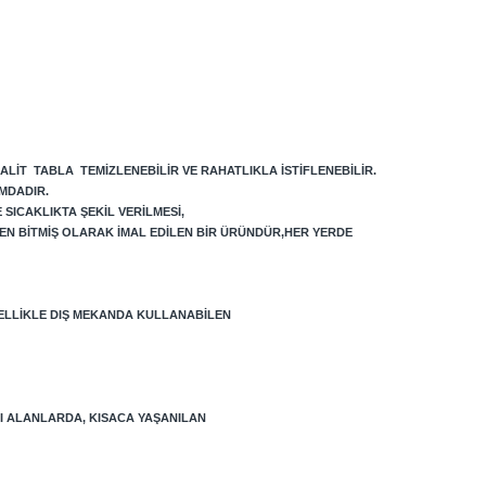
ALIT TABLA TEMIZLENEBILIR VE RAHATLIKLA ISTIFLENEBILIR.
MDADIR.
SICAKLIKTA ŞEKIL VERILMESI,
EN BITMIŞ OLARAK IMAL EDILEN BIR ÜRÜNDÜR,HER YERDE
ELLIKLE DIŞ MEKANDA KULLANABILEN
LI ALANLARDA, KISACA YAŞANILAN