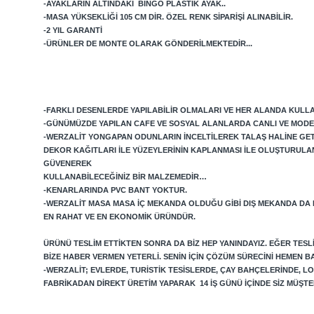
-AYAKLARIN ALTINDAKI BINGO PLASTIK AYAK..
-MASA YÜKSEKLIĞI 105 CM DIR. ÖZEL RENK SIPARIŞI ALINABILIR.
-2 YIL GARANTI
-ÜRÜNLER DE MONTE OLARAK GÖNDERILMEKTEDIR...
-FARKLI DESENLERDE YAPILABILIR OLMALARI VE HER ALANDA KULLAN
-GÜNÜMÜZDE YAPILAN CAFE VE SOSYAL ALANLARDA CANLI VE MODE
-WERZALIT YONGAPAN ODUNLARIN INCELTILEREK TALAŞ HALINE GETIRI
DEKOR KAĞITLARI ILE YÜZEYLERININ KAPLANMASI ILE OLUŞTURULA
GÜVENEREK
KULLANABILECEĞINIZ BIR MALZEMEDIR…
-KENARLARINDA PVC BANT YOKTUR.
-WERZALIT MASA MASA IÇ MEKANDA OLDUĞU GIBI DIŞ MEKANDA DA
EN RAHAT VE EN EKONOMIK ÜRÜNDÜR.
ÜRÜNÜ TESLIM ETTIKTEN SONRA DA BIZ HEP YANINDAYIZ. EĞER TES
BIZE HABER VERMEN YETERLI. SENIN IÇIN ÇÖZÜM SÜRECINI HEMEN B
-WERZALIT; EVLERDE, TURISTIK TESISLERDE, ÇAY BAHÇELERINDE, 
FABRIKADAN DIREKT ÜRETIM YAPARAK 14 IŞ GÜNÜ IÇINDE SIZ MÜŞ