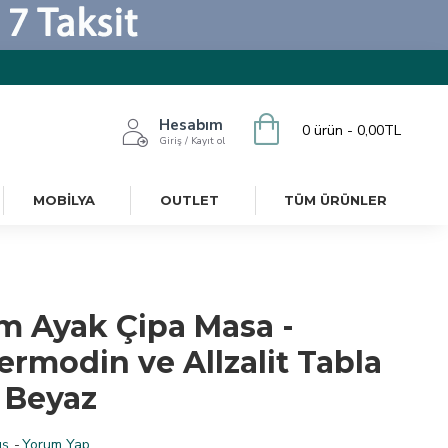
Hesabım
0 ürün - 0,00TL
Giriş / Kayıt ol
MOBILYA
OUTLET
TÜM ÜRÜNLER
m Ayak Çipa Masa -
ermodin ve Allzalit Tabla
 Beyaz
ş.
-
Yorum Yap