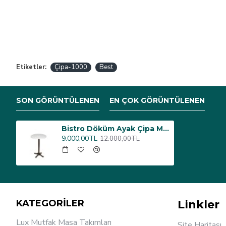
Etiketler:
Çipa-1000
Best
SON GÖRÜNTÜLENEN
EN ÇOK GÖRÜNTÜLENEN
Bistro Döküm Ayak Çipa Masa - (Werzalit, Wermodin ve Allzalit Tabla 70 cm çap) - Beyaz
9.000,00TL
12.000,00TL
KATEGORİLER
Linkler
Lux Mutfak Masa Takımları
Site Haritası