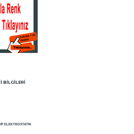
I BILGILERI
LIP ELEKTROSTATIK