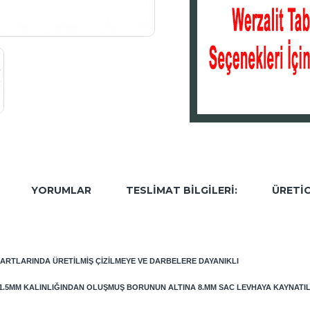
YORUMLAR
TESLIMAT BILGILERI:
ÜRETIC
DARTLARINDA ÜRETILMIŞ ÇIZILMEYE VE DARBELERE DAYANIKLI
 1.5MM KALINLIĞINDAN OLUŞMUŞ BORUNUN ALTINA 8.MM SAC LEVHAYA KAYNATI