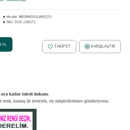
Model:
9BYBM03GLWRQ70
SKU:
DCK-106372
N AL
TAKIP ET
KARŞILAŞTIR
2 aya kadar taksit imkanı.
niz renk, kumaş
ile üreterek,
siz müşterilerimize gönderiyoruz.