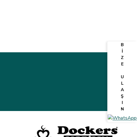
B
İ
Z
E
U
L
A
Ş
I
N