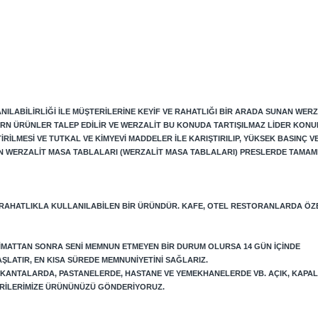
ILABILIRLIĞI ILE MÜŞTERILERINE KEYIF VE RAHATLIĞI BIR ARADA SUNAN WERZ
RN ÜRÜNLER TALEP EDILIR VE WERZALIT BU KONUDA TARTIŞILMAZ LIDER KONU
LMESI VE TUTKAL VE KIMYEVI MADDELER ILE KARIŞTIRILIP, YÜKSEK BASINÇ VE 
N WERZALIT MASA TABLALARI (WERZALIT MASA TABLALARI) PRESLERDE TAMAM
 RAHATLIKLA KULLANILABILEN BIR ÜRÜNDÜR. KAFE, OTEL RESTORANLARDA ÖZ
LIMATTAN SONRA SENI MEMNUN ETMEYEN BIR DURUM OLURSA 14 GÜN IÇINDE
AŞLATIR, EN KISA SÜREDE MEMNUNIYETINI SAĞLARIZ.
LOKANTALARDA, PASTANELERDE, HASTANE VE YEMEKHANELERDE VB. AÇIK, KAPA
TERILERIMIZE ÜRÜNÜNÜZÜ GÖNDERIYORUZ.