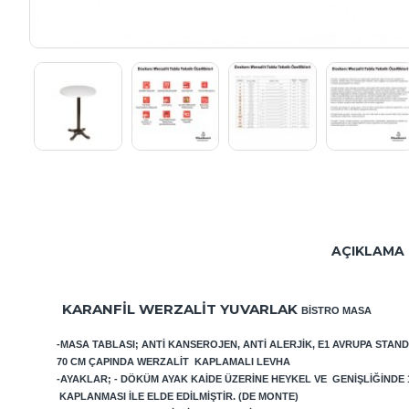
AÇIKLAMA
KARANFIL WERZALIT YUVARLAK
BISTRO MASA
-MASA TABLASI; ANTI KANSEROJEN, ANTI ALERJIK, E1 AVRUPA STAN
70
CM ÇAPINDA WERZALIT KAPLAMALI LEVHA
-AYAKLAR; - DÖKÜM AYAK KAIDE ÜZERINE HEYKEL VE GENIŞLIĞINDE
KAPLANMASI ILE ELDE EDILMIŞTIR. (DE MONTE)