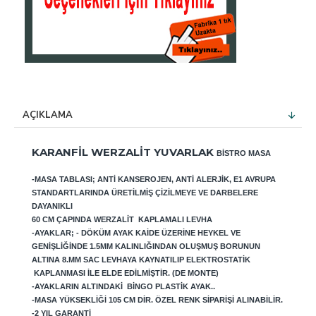
AÇIKLAMA
KARANFIL WERZALIT YUVARLAK
BISTRO MASA
-MASA TABLASI; ANTI KANSEROJEN, ANTI ALERJIK, E1 AVRUPA
STANDARTLARINDA ÜRETILMIŞ ÇIZILMEYE VE DARBELERE
DAYANIKLI
60 CM ÇAPINDA WERZALIT KAPLAMALI LEVHA
-AYAKLAR; - DÖKÜM AYAK KAIDE ÜZERINE HEYKEL VE
GENIŞLIĞINDE 1.5MM KALINLIĞINDAN OLUŞMUŞ BORUNUN
ALTINA 8.MM SAC LEVHAYA KAYNATILIP ELEKTROSTATIK
KAPLANMASI ILE ELDE EDILMIŞTIR. (DE MONTE)
-AYAKLARIN ALTINDAKI BINGO PLASTIK AYAK..
-MASA YÜKSEKLIĞI 105 CM DIR. ÖZEL RENK SIPARIŞI ALINABILIR.
-2 YIL GARANTI