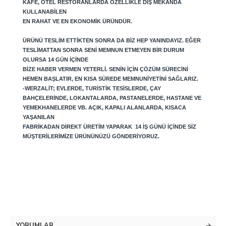
KAFE, OTEL RESTORANLARDA ÖZELLIKLE DIŞ MEKANDA
KULLANABILEN
EN RAHAT VE EN EKONOMIK ÜRÜNDÜR.
ÜRÜNÜ TESLIM ETTIKTEN SONRA DA BIZ HEP YANINDAYIZ. EĞER
TESLIMATTAN SONRA SENI MEMNUN ETMEYEN BIR DURUM
OLURSA 14 GÜN IÇINDE
BIZE HABER VERMEN YETERLI. SENIN IÇIN ÇÖZÜM SÜRECINI
HEMEN BAŞLATIR, EN KISA SÜREDE MEMNUNIYETINI SAĞLARIZ.
-WERZALIT; EVLERDE, TURISTIK TESISLERDE, ÇAY
BAHÇELERINDE, LOKANTALARDA, PASTANELERDE, HASTANE VE
YEMEKHANELERDE VB. AÇIK, KAPALI ALANLARDA, KISACA
YAŞANILAN
FABRIKADAN DIREKT ÜRETIM YAPARAK 14 IŞ GÜNÜ IÇINDE SIZ
MÜŞTERILERIMIZE ÜRÜNÜNÜZÜ GÖNDERIYORUZ.
YORUMLAR