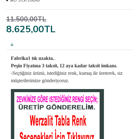
SKU:
DCK-106367
11.500,00TL
8.625,00TL
..
Fabrika1 tık uzakta.
Peşin Fiyatına 3 taksit, 12 aya kadar taksit imkanı.
-Seçtiğiniz ürünü, istediğiniz renk, kumaş
ile üreterek,
siz
müşterilerimize gönderiyoruz.