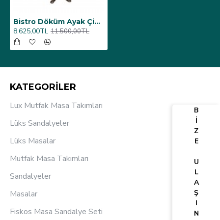
Bistro Döküm Ayak Çipa Masa - (Werzalit, Wermodin ve Allzalit Tabla 60 cm çap) - Avalon Pine
8.625,00TL
11.500,00TL
KATEGORİLER
Lux Mutfak Masa Takımları
B
İ
Lüks Sandalyeler
Z
Lüks Masalar
E
Mutfak Masa Takımları
U
L
Sandalyeler
A
Ş
Masalar
I
Fiskos Masa Sandalye Seti
N