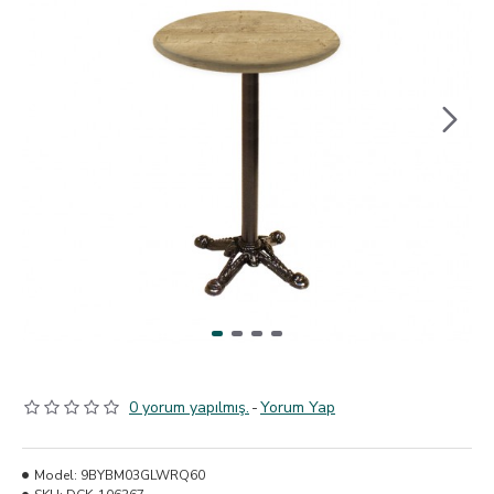
0 yorum yapılmış.
-
Yorum Yap
Model:
9BYBM03GLWRQ60