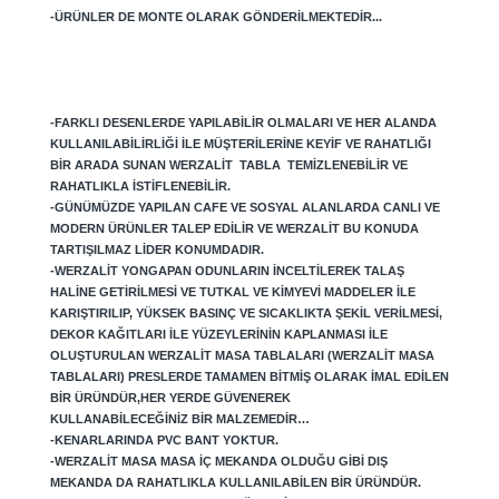
-ÜRÜNLER DE MONTE OLARAK GÖNDERILMEKTEDIR...
-FARKLI DESENLERDE YAPILABILIR OLMALARI VE HER ALANDA
KULLANILABILIRLIĞI ILE MÜŞTERILERINE KEYIF VE RAHATLIĞI
BIR ARADA SUNAN WERZALIT TABLA TEMIZLENEBILIR VE
RAHATLIKLA ISTIFLENEBILIR.
-GÜNÜMÜZDE YAPILAN CAFE VE SOSYAL ALANLARDA CANLI VE
MODERN ÜRÜNLER TALEP EDILIR VE WERZALIT BU KONUDA
TARTIŞILMAZ LIDER KONUMDADIR.
-WERZALIT YONGAPAN ODUNLARIN INCELTILEREK TALAŞ
HALINE GETIRILMESI VE TUTKAL VE KIMYEVI MADDELER ILE
KARIŞTIRILIP, YÜKSEK BASINÇ VE SICAKLIKTA ŞEKIL VERILMESI,
DEKOR KAĞITLARI ILE YÜZEYLERININ KAPLANMASI ILE
OLUŞTURULAN WERZALIT MASA TABLALARI (WERZALIT MASA
TABLALARI) PRESLERDE TAMAMEN BITMIŞ OLARAK IMAL EDILEN
BIR ÜRÜNDÜR,HER YERDE GÜVENEREK
KULLANABILECEĞINIZ BIR MALZEMEDIR…
-KENARLARINDA PVC BANT YOKTUR.
-WERZALIT MASA MASA IÇ MEKANDA OLDUĞU GIBI DIŞ
MEKANDA DA RAHATLIKLA KULLANILABILEN BIR ÜRÜNDÜR.