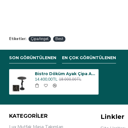
Etiketler:
ÇipaAngel
Best
SON GÖRÜNTÜLENEN
EN ÇOK GÖRÜNTÜLENEN
Bistro Döküm Ayak Çipa Angel Masa - (Werzalit, Wermodin ve Allzalit Tabla 70 cm çap) - Teramo
14.400,00TL
18.000,00TL
KATEGORİLER
Linkler
Lux Mutfak Masa Takımları