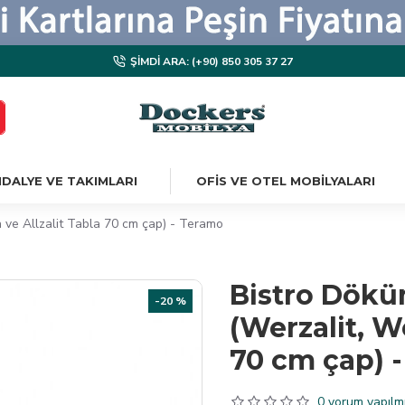
ŞIMDI ARA: (+90) 850 305 37 27
DALYE VE TAKIMLARI
OFIS VE OTEL MOBILYALARI
ve Allzalit Tabla 70 cm çap) - Teramo
Bistro Dökü
-20 %
(Werzalit, W
70 cm çap) 
0 yorum yapılmı