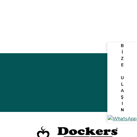
B
İ
Z
E
U
L
A
Ş
I
N