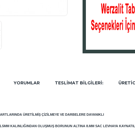
YORUMLAR
TESLIMAT BILGILERI:
ÜRETIC
DARTLARINDA ÜRETILMIŞ ÇIZILMEYE VE DARBELERE DAYANIKLI
 1.5MM KALINLIĞINDAN OLUŞMUŞ BORUNUN ALTINA 8.MM SAC LEVHAYA KAYNATI