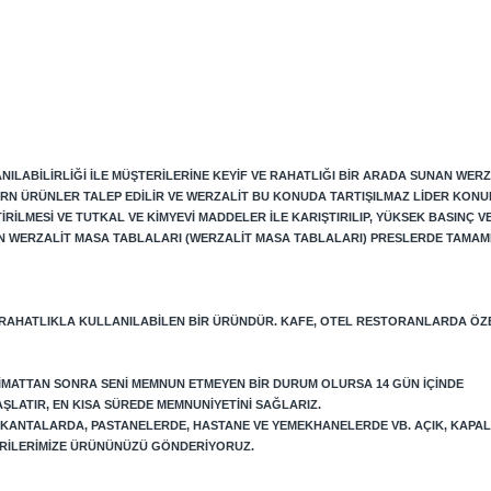
ILABILIRLIĞI ILE MÜŞTERILERINE KEYIF VE RAHATLIĞI BIR ARADA SUNAN WERZ
RN ÜRÜNLER TALEP EDILIR VE WERZALIT BU KONUDA TARTIŞILMAZ LIDER KONU
LMESI VE TUTKAL VE KIMYEVI MADDELER ILE KARIŞTIRILIP, YÜKSEK BASINÇ VE 
N WERZALIT MASA TABLALARI (WERZALIT MASA TABLALARI) PRESLERDE TAMAM
 RAHATLIKLA KULLANILABILEN BIR ÜRÜNDÜR. KAFE, OTEL RESTORANLARDA ÖZ
LIMATTAN SONRA SENI MEMNUN ETMEYEN BIR DURUM OLURSA 14 GÜN IÇINDE
AŞLATIR, EN KISA SÜREDE MEMNUNIYETINI SAĞLARIZ.
LOKANTALARDA, PASTANELERDE, HASTANE VE YEMEKHANELERDE VB. AÇIK, KAPA
TERILERIMIZE ÜRÜNÜNÜZÜ GÖNDERIYORUZ.