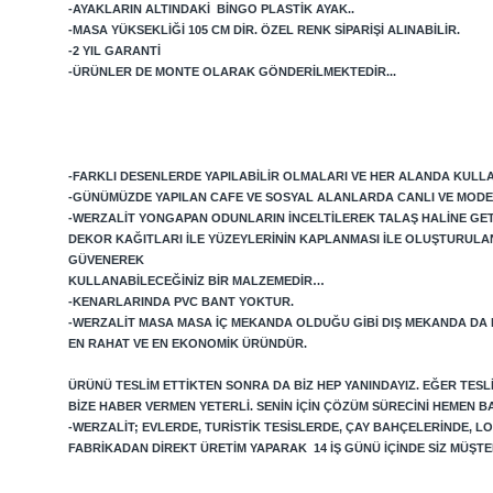
-AYAKLARIN ALTINDAKI BINGO PLASTIK AYAK..
-MASA YÜKSEKLIĞI 105 CM DIR. ÖZEL RENK SIPARIŞI ALINABILIR.
-2 YIL GARANTI
-ÜRÜNLER DE MONTE OLARAK GÖNDERILMEKTEDIR...
-FARKLI DESENLERDE YAPILABILIR OLMALARI VE HER ALANDA KULLAN
-GÜNÜMÜZDE YAPILAN CAFE VE SOSYAL ALANLARDA CANLI VE MODE
-WERZALIT YONGAPAN ODUNLARIN INCELTILEREK TALAŞ HALINE GETIRI
DEKOR KAĞITLARI ILE YÜZEYLERININ KAPLANMASI ILE OLUŞTURULA
GÜVENEREK
KULLANABILECEĞINIZ BIR MALZEMEDIR…
-KENARLARINDA PVC BANT YOKTUR.
-WERZALIT MASA MASA IÇ MEKANDA OLDUĞU GIBI DIŞ MEKANDA DA
EN RAHAT VE EN EKONOMIK ÜRÜNDÜR.
ÜRÜNÜ TESLIM ETTIKTEN SONRA DA BIZ HEP YANINDAYIZ. EĞER TES
BIZE HABER VERMEN YETERLI. SENIN IÇIN ÇÖZÜM SÜRECINI HEMEN B
-WERZALIT; EVLERDE, TURISTIK TESISLERDE, ÇAY BAHÇELERINDE, 
FABRIKADAN DIREKT ÜRETIM YAPARAK 14 IŞ GÜNÜ IÇINDE SIZ MÜŞ