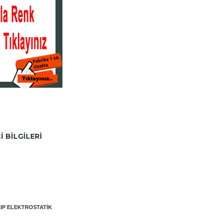
I BILGILERI
LIP ELEKTROSTATIK