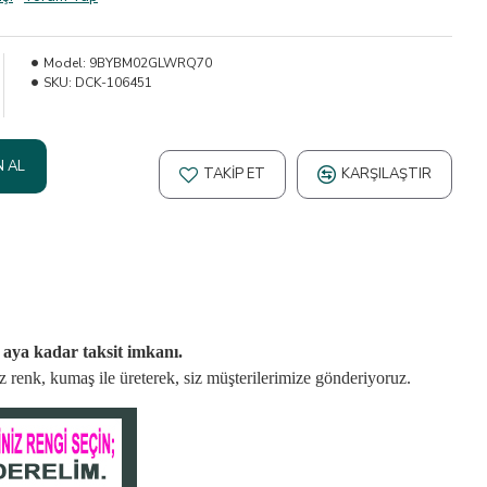
Model:
9BYBM02GLWRQ70
SKU:
DCK-106451
N AL
TAKIP ET
KARŞILAŞTIR
2 aya kadar taksit imkanı.
niz renk, kumaş
ile üreterek,
siz müşterilerimize gönderiyoruz.