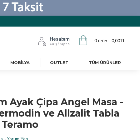
Hesabım
0 ürün - 0,00TL
Giriş / Kayıt ol
MOBILYA
OUTLET
TÜM ÜRÜNLER
m Ayak Çipa Angel Masa -
ermodin ve Allzalit Tabla
- Teramo
ş.
-
Yorum Yap