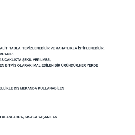
ALIT TABLA TEMIZLENEBILIR VE RAHATLIKLA ISTIFLENEBILIR.
MDADIR.
SICAKLIKTA ŞEKIL VERILMESI,
EN BITMIŞ OLARAK IMAL EDILEN BIR ÜRÜNDÜR,HER YERDE
ELLIKLE DIŞ MEKANDA KULLANABILEN
LI ALANLARDA, KISACA YAŞANILAN