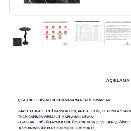
AÇIKLAMA
ÇIPA ANGEL B
ISTRO DÖKÜM MASA
WERZALIT YUVARLAK
-MASA TABLASI; ANTI KANSEROJEN, ANTI ALERJIK, E1 AVRUPA STAN
70
CM ÇAPINDA WERZALIT KAPLAMALI LEVHA
-AYAKLAR; - DÖKÜM AYAK KAIDE ÜZERINE HEYKEL VE GENIŞLIĞINDE
KAPLANMASI ILE ELDE EDILMIŞTIR. (DE MONTE)