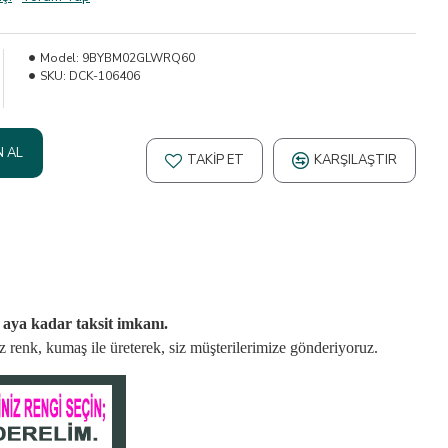
Model:
9BYBM02GLWRQ60
SKU:
DCK-106406
N AL
TAKIP ET
KARŞILAŞTIR
2 aya kadar taksit imkanı.
niz renk, kumaş
ile üreterek,
siz müşterilerimize gönderiyoruz.