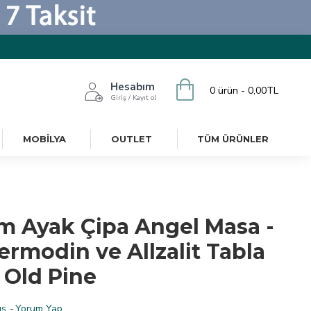
Hesabım
0 ürün - 0,00TL
Giriş / Kayıt ol
MOBILYA
OUTLET
TÜM ÜRÜNLER
m Ayak Çipa Angel Masa -
ermodin ve Allzalit Tabla
 Old Pine
ş.
-
Yorum Yap