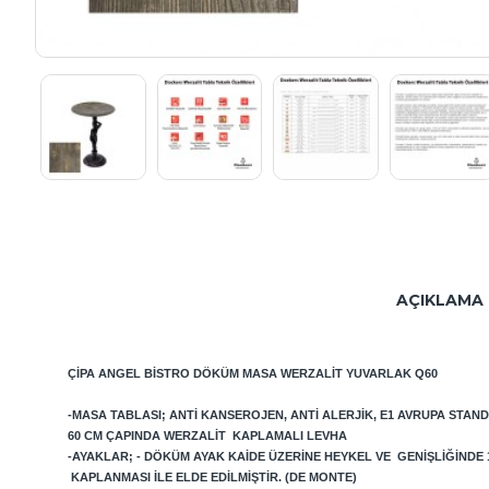
AÇIKLAMA
ÇIPA ANGEL B
ISTRO DÖKÜM MASA
WERZALIT YUVARLAK Q60
-MASA TABLASI; ANTI KANSEROJEN, ANTI ALERJIK, E1 AVRUPA STAN
60 CM ÇAPINDA WERZALIT KAPLAMALI LEVHA
-AYAKLAR; - DÖKÜM AYAK KAIDE ÜZERINE HEYKEL VE GENIŞLIĞINDE
KAPLANMASI ILE ELDE EDILMIŞTIR. (DE MONTE)