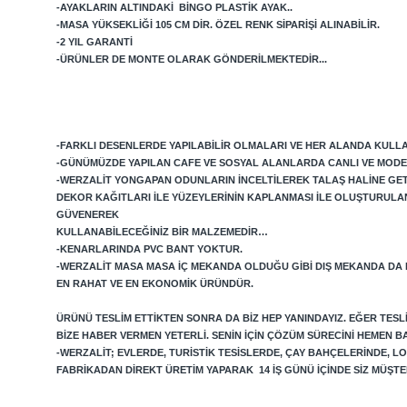
-AYAKLARIN ALTINDAKI BINGO PLASTIK AYAK..
-MASA YÜKSEKLIĞI 105 CM DIR. ÖZEL RENK SIPARIŞI ALINABILIR.
-2 YIL GARANTI
-ÜRÜNLER DE MONTE OLARAK GÖNDERILMEKTEDIR...
-FARKLI DESENLERDE YAPILABILIR OLMALARI VE HER ALANDA KULLAN
-GÜNÜMÜZDE YAPILAN CAFE VE SOSYAL ALANLARDA CANLI VE MODE
-WERZALIT YONGAPAN ODUNLARIN INCELTILEREK TALAŞ HALINE GETIRI
DEKOR KAĞITLARI ILE YÜZEYLERININ KAPLANMASI ILE OLUŞTURULA
GÜVENEREK
KULLANABILECEĞINIZ BIR MALZEMEDIR…
-KENARLARINDA PVC BANT YOKTUR.
-WERZALIT MASA MASA IÇ MEKANDA OLDUĞU GIBI DIŞ MEKANDA DA
EN RAHAT VE EN EKONOMIK ÜRÜNDÜR.
ÜRÜNÜ TESLIM ETTIKTEN SONRA DA BIZ HEP YANINDAYIZ. EĞER TES
BIZE HABER VERMEN YETERLI. SENIN IÇIN ÇÖZÜM SÜRECINI HEMEN B
-WERZALIT; EVLERDE, TURISTIK TESISLERDE, ÇAY BAHÇELERINDE, 
FABRIKADAN DIREKT ÜRETIM YAPARAK 14 IŞ GÜNÜ IÇINDE SIZ MÜŞ