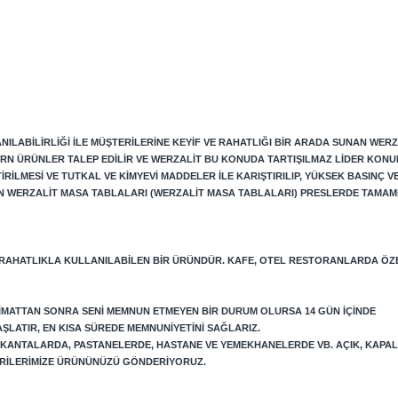
ILABILIRLIĞI ILE MÜŞTERILERINE KEYIF VE RAHATLIĞI BIR ARADA SUNAN WERZ
RN ÜRÜNLER TALEP EDILIR VE WERZALIT BU KONUDA TARTIŞILMAZ LIDER KONU
LMESI VE TUTKAL VE KIMYEVI MADDELER ILE KARIŞTIRILIP, YÜKSEK BASINÇ VE 
N WERZALIT MASA TABLALARI (WERZALIT MASA TABLALARI) PRESLERDE TAMAM
 RAHATLIKLA KULLANILABILEN BIR ÜRÜNDÜR. KAFE, OTEL RESTORANLARDA ÖZ
LIMATTAN SONRA SENI MEMNUN ETMEYEN BIR DURUM OLURSA 14 GÜN IÇINDE
AŞLATIR, EN KISA SÜREDE MEMNUNIYETINI SAĞLARIZ.
LOKANTALARDA, PASTANELERDE, HASTANE VE YEMEKHANELERDE VB. AÇIK, KAPA
TERILERIMIZE ÜRÜNÜNÜZÜ GÖNDERIYORUZ.