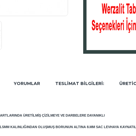
YORUMLAR
TESLIMAT BILGILERI:
ÜRETIC
DARTLARINDA ÜRETILMIŞ ÇIZILMEYE VE DARBELERE DAYANIKLI
 1.5MM KALINLIĞINDAN OLUŞMUŞ BORUNUN ALTINA 8.MM SAC LEVHAYA KAYNATI