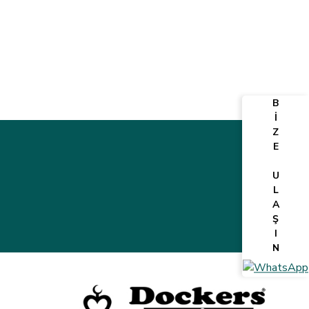
B
İ
Z
E
U
L
A
Ş
I
N