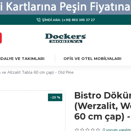
ŞIMDI ARA: (+90) 850 305 37 27
DALYE VE TAKIMLARI
OFIS VE OTEL MOBILYALARI
ve Allzalit Tabla 60 cm çap) - Old Pine
Bistro Dökü
-20 %
(Werzalit, W
60 cm çap) -
0 yorum yapılmı