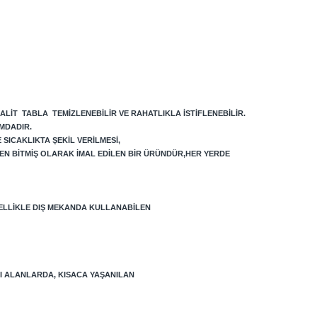
ALIT TABLA TEMIZLENEBILIR VE RAHATLIKLA ISTIFLENEBILIR.
MDADIR.
SICAKLIKTA ŞEKIL VERILMESI,
EN BITMIŞ OLARAK IMAL EDILEN BIR ÜRÜNDÜR,HER YERDE
ELLIKLE DIŞ MEKANDA KULLANABILEN
LI ALANLARDA, KISACA YAŞANILAN