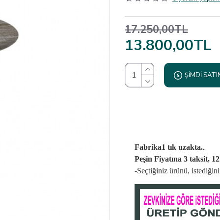
17.250,00TL
13.800,00TL
ŞIMDI SATI
..
Fabrika1 tık uzakta.
Peşin Fiyatına 3 taksit, 1
-Seçtiğiniz ürünü, istediği