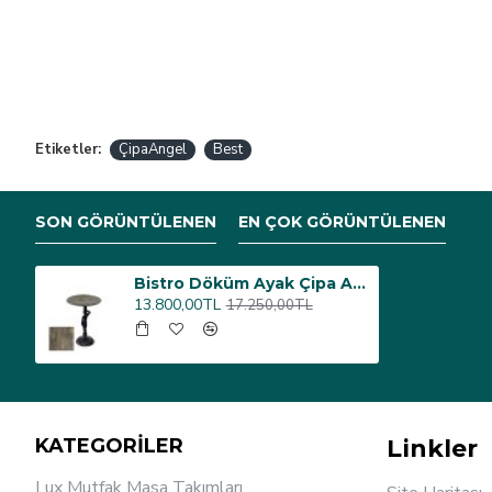
Etiketler:
ÇipaAngel
Best
SON GÖRÜNTÜLENEN
EN ÇOK GÖRÜNTÜLENEN
Bistro Döküm Ayak Çipa Angel Masa - (Werzalit, Wermodin ve Allzalit Tabla 60 cm çap) - Old Pine
13.800,00TL
17.250,00TL
KATEGORİLER
Linkler
Lux Mutfak Masa Takımları