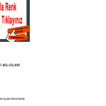
I BILGILERI
LIP ELEKTROSTATIK