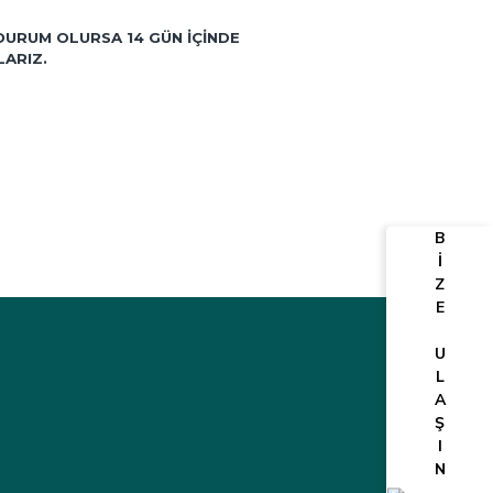
DURUM OLURSA 14 GÜN IÇINDE
LARIZ.
B
İ
Z
E
U
L
A
Ş
I
N