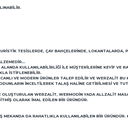
LINABILIR.
..
TURISTIK TESISLERDE, ÇAY BAHÇELERINDE, LOKANTALARDA,
ALZEMEDIR…
 ALANDA KULLANILABILIRLIĞI ILE MÜŞTERILERINE KEYIF VE
LA ISTIFLENEBILIR.
CANLI VE MODERN ÜRÜNLER TALEP EDILIR VE WERZALIT BU
UNLARIN INCELTILEREK TALAŞ HALINE GETIRILMESI VE TUTKA
ILE OLUŞTURULAN WERZALIT, WERMODIN YADA ALLZALIT MA
TMIŞ OLARAK IMAL EDILEN BIR ÜRÜNDÜR.
IŞ MEKANDA DA RAHATLIKLA KULLANILABILEN BIR ÜRÜNDÜR.