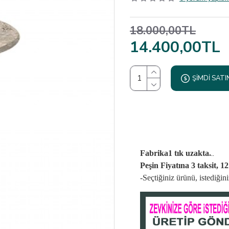
18.000,00TL
14.400,00TL
ŞIMDI SATI
..
Fabrika1 tık uzakta.
Peşin Fiyatına 3 taksit, 1
-Seçtiğiniz ürünü, istediği