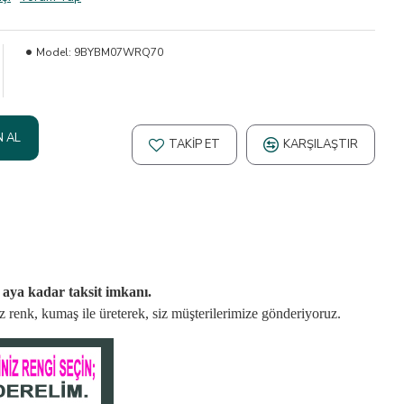
Model:
9BYBM07WRQ70
N AL
TAKIP ET
KARŞILAŞTIR
2 aya kadar taksit imkanı.
niz renk, kumaş
ile üreterek,
siz müşterilerimize gönderiyoruz.