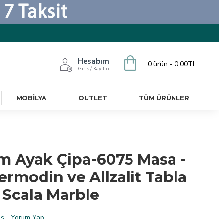
Hesabım
0 ürün - 0,00TL
Giriş / Kayıt ol
MOBILYA
OUTLET
TÜM ÜRÜNLER
m Ayak Çipa-6075 Masa -
ermodin ve Allzalit Tabla
 Scala Marble
ş.
-
Yorum Yap