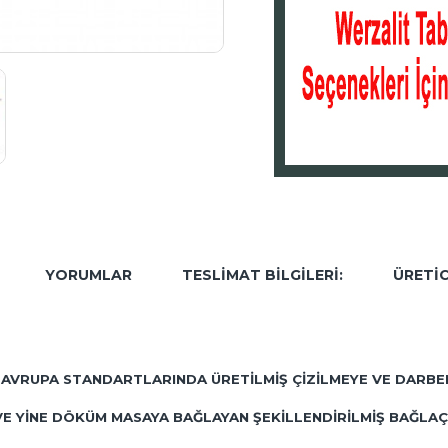
YORUMLAR
TESLIMAT BILGILERI:
ÜRETIC
E1 AVRUPA STANDARTLARINDA ÜRETILMIŞ ÇIZILMEYE VE DARBE
Ş VE YINE DÖKÜM MASAYA BAĞLAYAN ŞEKILLENDIRILMIŞ BAĞL