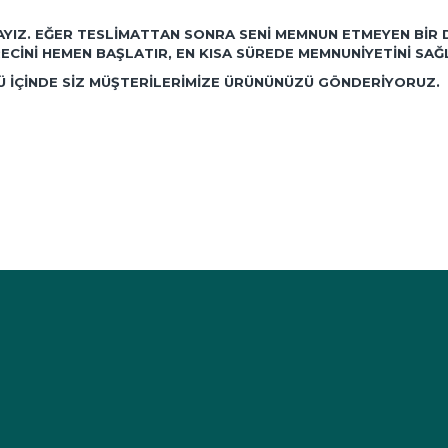
AYIZ. EĞER TESLIMATTAN SONRA SENI MEMNUN ETMEYEN BIR 
ECINI HEMEN BAŞLATIR, EN KISA SÜREDE MEMNUNIYETINI SAĞ
NÜ IÇINDE SIZ MÜŞTERILERIMIZE ÜRÜNÜNÜZÜ GÖNDERIYORUZ.