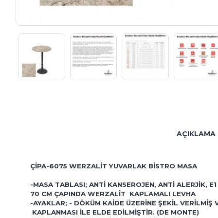
AÇIKLAMA
ÇIPA-6075 WERZALIT YUVARLAK
BISTRO MASA
-MASA TABLASI; ANTI KANSEROJEN, ANTI ALERJIK, 
70 CM ÇAPINDA WERZALIT KAPLAMALI LEVHA
-AYAKLAR; - DÖKÜM KAIDE ÜZERINE ŞEKIL VERILMI
KAPLANMASI ILE ELDE EDILMIŞTIR. (DE MONTE)