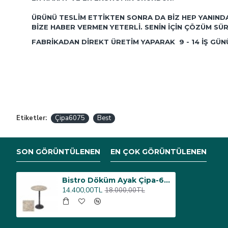
ÜRÜNÜ TESLIM ETTIKTEN SONRA DA BIZ HEP YANIND
BIZE HABER VERMEN YETERLI. SENIN IÇIN ÇÖZÜM SÜR
FABRIKADAN DIREKT ÜRETIM YAPARAK 9 - 14 IŞ GÜ
Etiketler:
Çipa6075
Best
SON GÖRÜNTÜLENEN
EN ÇOK GÖRÜNTÜLENEN
Bistro Döküm Ayak Çipa-6075 Masa - (Werzalit, Wermodin ve Allzalit Tabla 70 cm çap) - Scala Marble
14.400,00TL
18.000,00TL