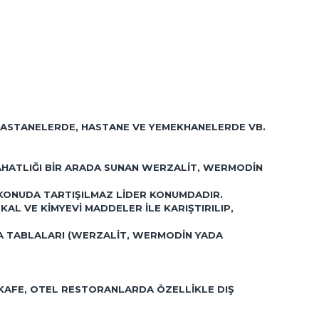
 PASTANELERDE, HASTANE VE YEMEKHANELERDE VB.
 RAHATLIĞI BIR ARADA SUNAN WERZALIT, WERMODIN
 KONUDA TARTIŞILMAZ LIDER KONUMDADIR.
L VE KIMYEVI MADDELER ILE KARIŞTIRILIP,
SA TABLALARI (WERZALIT, WERMODIN YADA
 KAFE, OTEL RESTORANLARDA ÖZELLIKLE DIŞ