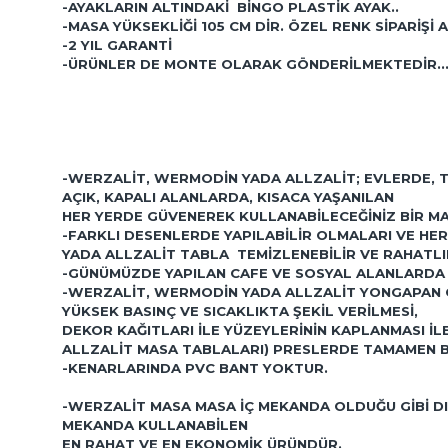
-AYAKLARIN ALTINDAKI BINGO PLASTIK AYAK..
-MASA YÜKSEKLIĞI 105 CM DIR. ÖZEL RENK SIPARIŞI A
-2 YIL GARANTI
-ÜRÜNLER DE MONTE OLARAK GÖNDERILMEKTEDIR.
-WERZALIT, WERMODIN YADA ALLZALIT; EVLERDE, 
AÇIK, KAPALI ALANLARDA, KISACA YAŞANILAN
HER YERDE GÜVENEREK KULLANABILECEĞINIZ BIR M
-FARKLI DESENLERDE YAPILABILIR OLMALARI VE HER
YADA ALLZALIT TABLA TEMIZLENEBILIR VE RAHATLIK
-GÜNÜMÜZDE YAPILAN CAFE VE SOSYAL ALANLARDA 
-WERZALIT, WERMODIN YADA ALLZALIT YONGAPAN OD
YÜKSEK BASINÇ VE SICAKLIKTA ŞEKIL VERILMESI,
DEKOR KAĞITLARI ILE YÜZEYLERININ KAPLANMASI 
ALLZALIT MASA TABLALARI) PRESLERDE TAMAMEN BI
-KENARLARINDA PVC BANT YOKTUR.
-WERZALIT MASA MASA IÇ MEKANDA OLDUĞU GIBI D
MEKANDA KULLANABILEN
EN RAHAT VE EN EKONOMIK ÜRÜNDÜR.