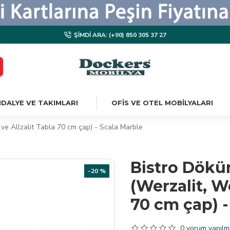
ŞIMDI ARA: (+90) 850 305 37 27
DALYE VE TAKIMLARI
OFIS VE OTEL MOBILYALARI
e Allzalit Tabla 70 cm çap) - Scala Marble
Bistro Dökü
-20 %
(Werzalit, W
70 cm çap) -
0 yorum yapılmı