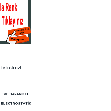
I BILGILERI
LERE DAYANIKLI
AÇ ELEKTROSTATIK