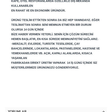
KAFE, OTEL RESTORANLARDA ÖZELLIKLE DIŞ MEKANDA
KULLANABILEN
EN RAHAT VE EN EKONOMIK ÜRÜNDÜR.
ÜRÜNÜ TESLIM ETTIKTEN SONRA DA BIZ HEP YANINDAYIZ. EĞER
TESLIMATTAN SONRA SENI MEMNUN ETMEYEN BIR DURUM
OLURSA 14 GÜN IÇINDE
BIZE HABER VERMEN YETERLI. SENIN IÇIN ÇÖZÜM SÜRECINI
HEMEN BAŞLATIR, EN KISA SÜREDE MEMNUNIYETINI SAĞLARIZ.
-WERZALIT; EVLERDE, TURISTIK TESISLERDE, ÇAY
BAHÇELERINDE, LOKANTALARDA, PASTANELERDE, HASTANE VE
YEMEKHANELERDE VB. AÇIK, KAPALI ALANLARDA, KISACA
YAŞANILAN
FABRIKADAN DIREKT ÜRETIM YAPARAK 14 IŞ GÜNÜ IÇINDE SIZ
MÜŞTERILERIMIZE ÜRÜNÜNÜZÜ GÖNDERIYORUZ.
YORUMLAR