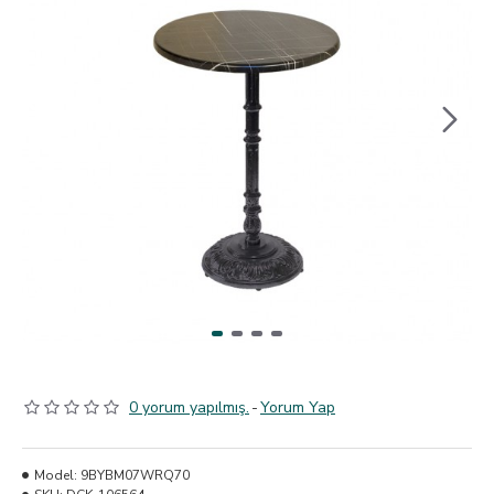
0 yorum yapılmış.
-
Yorum Yap
Model:
9BYBM07WRQ70