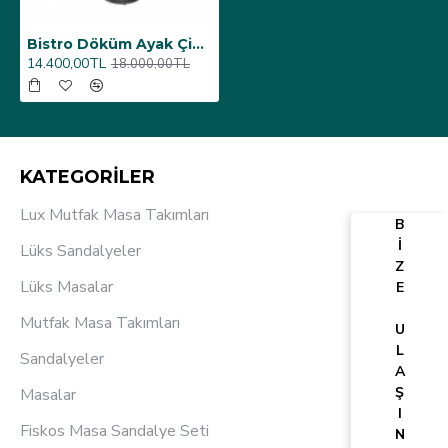
Bistro Döküm Ayak Çipa-6075 Masa - (Werzalit, Wermodin ve Allzalit Tabla 70 cm çap) - Palazzo
14.400,00TL
18.000,00TL
KATEGORİLER
Lux Mutfak Masa Takımları
B
İ
Lüks Sandalyeler
Z
Lüks Masalar
E
Mutfak Masa Takımları
U
L
Sandalyeler
A
Ş
Masalar
I
Fiskos Masa Sandalye Seti
N