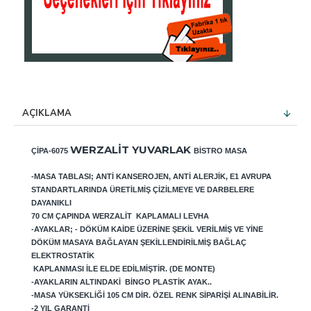
AÇIKLAMA
WERZALIT YUVARLAK
ÇIPA-6075
BISTRO MASA
-MASA TABLASI; ANTI KANSEROJEN, ANTI ALERJIK, E1 AVRUPA
STANDARTLARINDA ÜRETILMIŞ ÇIZILMEYE VE DARBELERE
DAYANIKLI
70
CM ÇAPINDA WERZALIT KAPLAMALI LEVHA
-AYAKLAR; - DÖKÜM KAIDE ÜZERINE ŞEKIL VERILMIŞ VE YINE
DÖKÜM MASAYA BAĞLAYAN ŞEKILLENDIRILMIŞ BAĞLAÇ
ELEKTROSTATIK
KAPLANMASI ILE ELDE EDILMIŞTIR. (DE MONTE)
-AYAKLARIN ALTINDAKI BINGO PLASTIK AYAK..
-MASA YÜKSEKLIĞI 105 CM DIR. ÖZEL RENK SIPARIŞI ALINABILIR.
-2 YIL GARANTI