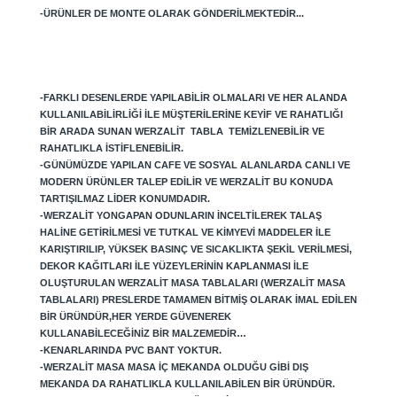
-ÜRÜNLER DE MONTE OLARAK GÖNDERILMEKTEDIR...
-FARKLI DESENLERDE YAPILABILIR OLMALARI VE HER ALANDA
KULLANILABILIRLIĞI ILE MÜŞTERILERINE KEYIF VE RAHATLIĞI
BIR ARADA SUNAN WERZALIT TABLA TEMIZLENEBILIR VE
RAHATLIKLA ISTIFLENEBILIR.
-GÜNÜMÜZDE YAPILAN CAFE VE SOSYAL ALANLARDA CANLI VE
MODERN ÜRÜNLER TALEP EDILIR VE WERZALIT BU KONUDA
TARTIŞILMAZ LIDER KONUMDADIR.
-WERZALIT YONGAPAN ODUNLARIN INCELTILEREK TALAŞ
HALINE GETIRILMESI VE TUTKAL VE KIMYEVI MADDELER ILE
KARIŞTIRILIP, YÜKSEK BASINÇ VE SICAKLIKTA ŞEKIL VERILMESI,
DEKOR KAĞITLARI ILE YÜZEYLERININ KAPLANMASI ILE
OLUŞTURULAN WERZALIT MASA TABLALARI (WERZALIT MASA
TABLALARI) PRESLERDE TAMAMEN BITMIŞ OLARAK IMAL EDILEN
BIR ÜRÜNDÜR,HER YERDE GÜVENEREK
KULLANABILECEĞINIZ BIR MALZEMEDIR…
-KENARLARINDA PVC BANT YOKTUR.
-WERZALIT MASA MASA IÇ MEKANDA OLDUĞU GIBI DIŞ
MEKANDA DA RAHATLIKLA KULLANILABILEN BIR ÜRÜNDÜR.