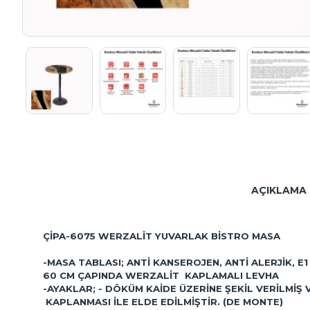
AÇIKLAMA
ÇIPA-6075 WERZALIT YUVARLAK
BISTRO MASA
-MASA TABLASI; ANTI KANSEROJEN, ANTI ALERJIK, 
60 CM ÇAPINDA WERZALIT KAPLAMALI LEVHA
-AYAKLAR; - DÖKÜM KAIDE ÜZERINE ŞEKIL VERILMI
KAPLANMASI ILE ELDE EDILMIŞTIR. (DE MONTE)