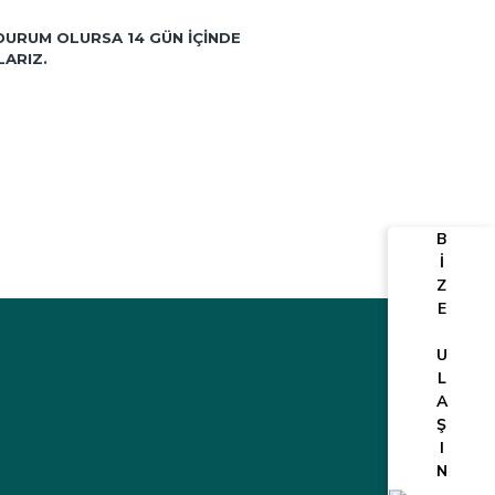
DURUM OLURSA 14 GÜN IÇINDE
LARIZ.
B
İ
Z
E
U
L
A
Ş
I
N