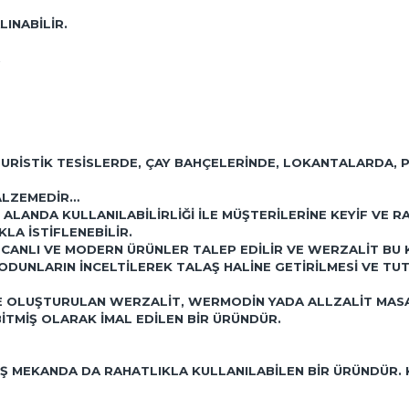
LINABILIR.
..
TURISTIK TESISLERDE, ÇAY BAHÇELERINDE, LOKANTALARDA,
ALZEMEDIR…
 ALANDA KULLANILABILIRLIĞI ILE MÜŞTERILERINE KEYIF VE
LA ISTIFLENEBILIR.
CANLI VE MODERN ÜRÜNLER TALEP EDILIR VE WERZALIT BU
UNLARIN INCELTILEREK TALAŞ HALINE GETIRILMESI VE TUTKA
ILE OLUŞTURULAN WERZALIT, WERMODIN YADA ALLZALIT MA
TMIŞ OLARAK IMAL EDILEN BIR ÜRÜNDÜR.
IŞ MEKANDA DA RAHATLIKLA KULLANILABILEN BIR ÜRÜNDÜR.