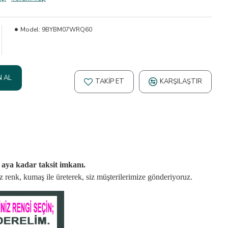
Model:
9BYBM07WRQ60
N AL
TAKIP ET
KARŞILAŞTIR
2 aya kadar taksit imkanı.
niz renk, kumaş
ile üreterek,
siz müşterilerimize gönderiyoruz.