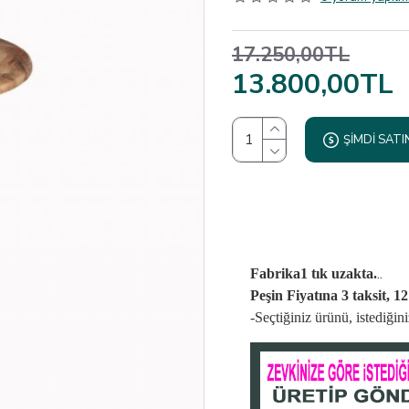
17.250,00TL
13.800,00TL
ŞIMDI SATI
..
Fabrika1 tık uzakta.
Peşin Fiyatına 3 taksit, 1
-Seçtiğiniz ürünü, istediği