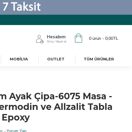
Hesabım
0 ürün - 0,00TL
Giriş / Kayıt ol
MOBILYA
OUTLET
TÜM ÜRÜNLER
m Ayak Çipa-6075 Masa -
ermodin ve Allzalit Tabla
- Epoxy
ş.
-
Yorum Yap