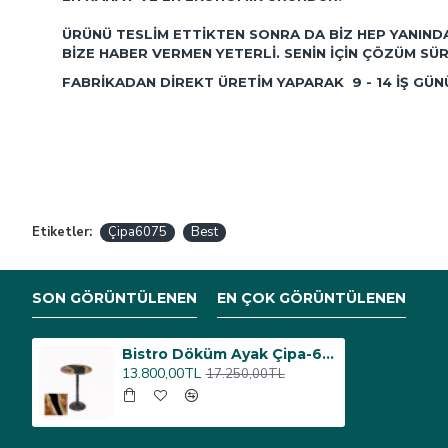
ÜRÜNÜ TESLIM ETTIKTEN SONRA DA BIZ HEP YANIND
BIZE HABER VERMEN YETERLI. SENIN IÇIN ÇÖZÜM SÜR
FABRIKADAN DIREKT ÜRETIM YAPARAK 9 - 14 IŞ GÜ
Etiketler:
Çipa6075
Best
SON GÖRÜNTÜLENEN
EN ÇOK GÖRÜNTÜLENEN
Bistro Döküm Ayak Çipa-6075 Masa - (Werzalit, Wermodin ve Allzalit Tabla 60 cm çap) - Epoxy
13.800,00TL
17.250,00TL