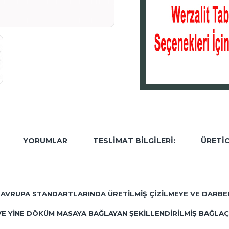
YORUMLAR
TESLIMAT BILGILERI:
ÜRETIC
E1 AVRUPA STANDARTLARINDA ÜRETILMIŞ ÇIZILMEYE VE DARBE
Ş VE YINE DÖKÜM MASAYA BAĞLAYAN ŞEKILLENDIRILMIŞ BAĞL