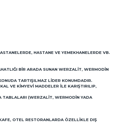
 PASTANELERDE, HASTANE VE YEMEKHANELERDE VB.
 RAHATLIĞI BIR ARADA SUNAN WERZALIT, WERMODIN
 KONUDA TARTIŞILMAZ LIDER KONUMDADIR.
L VE KIMYEVI MADDELER ILE KARIŞTIRILIP,
SA TABLALARI (WERZALIT, WERMODIN YADA
 KAFE, OTEL RESTORANLARDA ÖZELLIKLE DIŞ