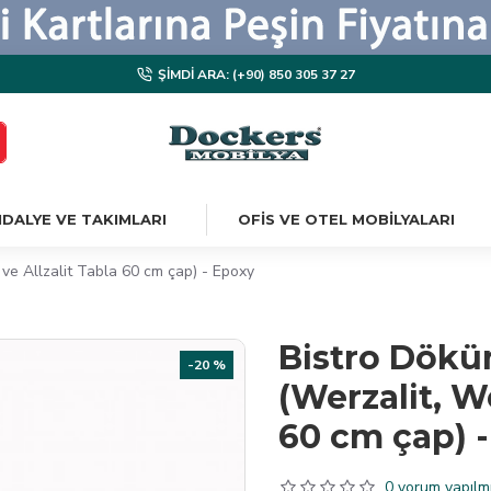
ŞIMDI ARA: (+90) 850 305 37 27
DALYE VE TAKIMLARI
OFIS VE OTEL MOBILYALARI
e Allzalit Tabla 60 cm çap) - Epoxy
Bistro Dökü
-20 %
(Werzalit, W
60 cm çap) 
0 yorum yapılmı