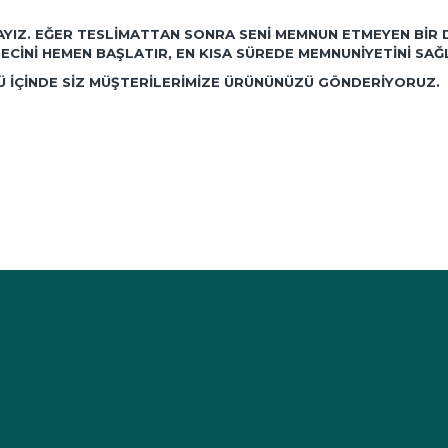
AYIZ. EĞER TESLIMATTAN SONRA SENI MEMNUN ETMEYEN BIR 
ECINI HEMEN BAŞLATIR, EN KISA SÜREDE MEMNUNIYETINI SAĞ
NÜ IÇINDE SIZ MÜŞTERILERIMIZE ÜRÜNÜNÜZÜ GÖNDERIYORUZ.