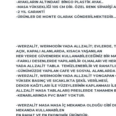
-AYAKLARIN ALTINDAKI BINGO PLASTIK AYAK..
-MASA YÜKSEKLIĞI 105 CM DIR. ÖZEL RENK SIPARIŞI A
-2 YIL GARANTI
-ÜRÜNLER DE MONTE OLARAK GÖNDERILMEKTEDIR.
-WERZALIT, WERMODIN YADA ALLZALIT; EVLERDE, 
AÇIK, KAPALI ALANLARDA, KISACA YAŞANILAN
HER YERDE GÜVENEREK KULLANABILECEĞINIZ BIR M
-FARKLI DESENLERDE YAPILABILIR OLMALARI VE HER
YADA ALLZALIT TABLA TEMIZLENEBILIR VE RAHATLIK
-GÜNÜMÜZDE YAPILAN CAFE VE SOSYAL ALANLARDA 
-WERZALIT, WERMODIN YADA ALLZALIT YONGAPAN OD
YÜKSEK BASINÇ VE SICAKLIKTA ŞEKIL VERILMESI,
DEKOR KAĞITLARI ILE YÜZEYLERININ KAPLANMASI 
ALLZALIT MASA TABLALARI) PRESLERDE TAMAMEN BI
-KENARLARINDA PVC BANT YOKTUR.
-WERZALIT MASA MASA IÇ MEKANDA OLDUĞU GIBI D
MEKANDA KULLANABILEN
EN RAHAT VE EN EKONOMIK ÜRÜNDÜR.