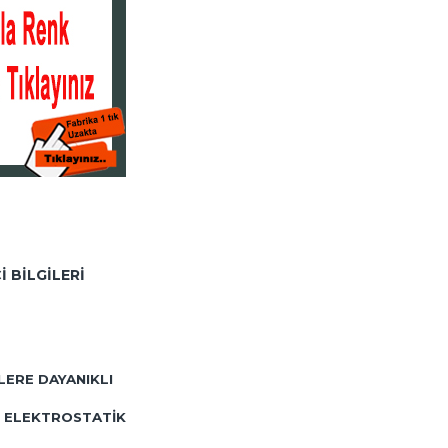
I BILGILERI
LERE DAYANIKLI
AÇ ELEKTROSTATIK