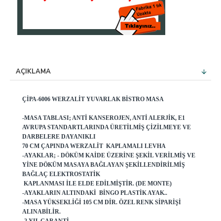
AÇIKLAMA
ÇIPA-6006 WERZALIT YUVARLAK
BISTRO MASA
-MASA TABLASI; ANTI KANSEROJEN, ANTI ALERJIK, E1
AVRUPA STANDARTLARINDA ÜRETILMIŞ ÇIZILMEYE VE
DARBELERE DAYANIKLI
70 CM ÇAPINDA WERZALIT KAPLAMALI LEVHA
-AYAKLAR; - DÖKÜM KAIDE ÜZERINE ŞEKIL VERILMIŞ VE
YINE DÖKÜM MASAYA BAĞLAYAN ŞEKILLENDIRILMIŞ
BAĞLAÇ ELEKTROSTATIK
KAPLANMASI ILE ELDE EDILMIŞTIR. (DE MONTE)
-AYAKLARIN ALTINDAKI BINGO PLASTIK AYAK..
-MASA YÜKSEKLIĞI 105 CM DIR. ÖZEL RENK SIPARIŞI
ALINABILIR.