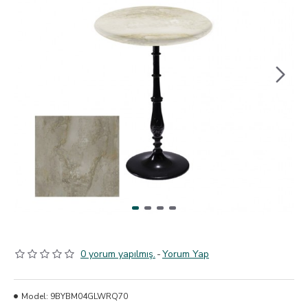
0 yorum yapılmış.
-
Yorum Yap
Model:
9BYBM04GLWRQ70