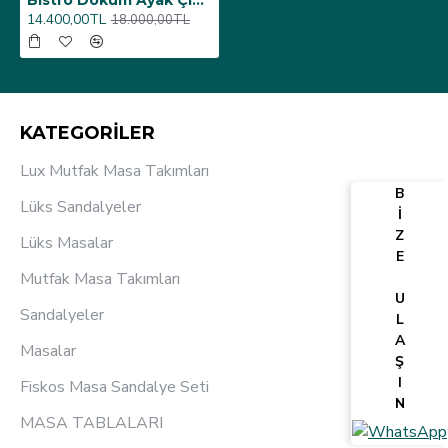
Bistro Döküm Ayak Çipa-6006 Masa - (Werzalit, Wermodin ve Allzalit Tabla 70 cm çap) - Irony
14.400,00TL
18.000,00TL
KATEGORİLER
Lux Mutfak Masa Takımları
B
Lüks Sandalyeler
İ
Z
Lüks Masalar
E
Mutfak Masa Takımları
U
Sandalyeler
L
A
Masalar
Ş
I
Fiskos Masa Sandalye Seti
N
MASA TABLALARI