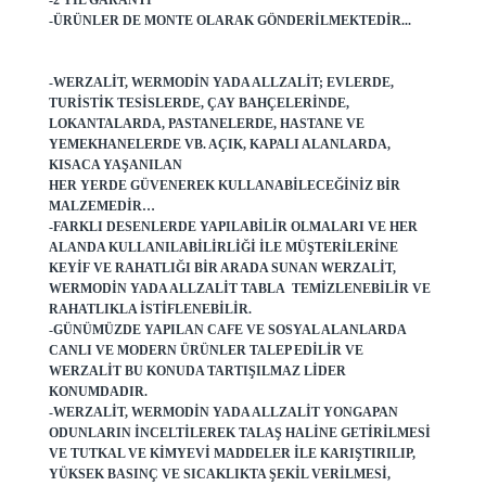
-2 YIL GARANTI
-ÜRÜNLER DE MONTE OLARAK GÖNDERILMEKTEDIR...
-WERZALIT, WERMODIN YADA ALLZALIT; EVLERDE,
TURISTIK TESISLERDE, ÇAY BAHÇELERINDE,
LOKANTALARDA, PASTANELERDE, HASTANE VE
YEMEKHANELERDE VB. AÇIK, KAPALI ALANLARDA,
KISACA YAŞANILAN
HER YERDE GÜVENEREK KULLANABILECEĞINIZ BIR
MALZEMEDIR…
-FARKLI DESENLERDE YAPILABILIR OLMALARI VE HER
ALANDA KULLANILABILIRLIĞI ILE MÜŞTERILERINE
KEYIF VE RAHATLIĞI BIR ARADA SUNAN WERZALIT,
WERMODIN YADA ALLZALIT TABLA TEMIZLENEBILIR VE
RAHATLIKLA ISTIFLENEBILIR.
-GÜNÜMÜZDE YAPILAN CAFE VE SOSYAL ALANLARDA
CANLI VE MODERN ÜRÜNLER TALEP EDILIR VE
WERZALIT BU KONUDA TARTIŞILMAZ LIDER
KONUMDADIR.
-WERZALIT, WERMODIN YADA ALLZALIT YONGAPAN
ODUNLARIN INCELTILEREK TALAŞ HALINE GETIRILMESI
VE TUTKAL VE KIMYEVI MADDELER ILE KARIŞTIRILIP,
YÜKSEK BASINÇ VE SICAKLIKTA ŞEKIL VERILMESI,