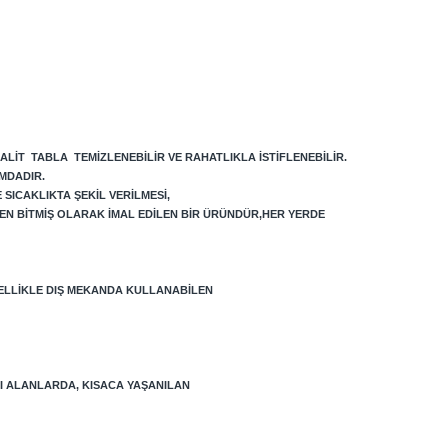
ALIT TABLA TEMIZLENEBILIR VE RAHATLIKLA ISTIFLENEBILIR.
MDADIR.
SICAKLIKTA ŞEKIL VERILMESI,
EN BITMIŞ OLARAK IMAL EDILEN BIR ÜRÜNDÜR,HER YERDE
ELLIKLE DIŞ MEKANDA KULLANABILEN
LI ALANLARDA, KISACA YAŞANILAN