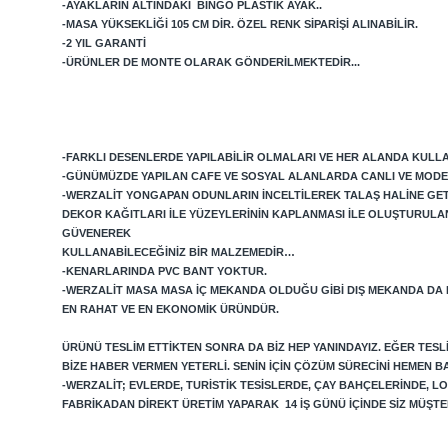
-AYAKLARIN ALTINDAKI BINGO PLASTIK AYAK..
-MASA YÜKSEKLIĞI 105 CM DIR. ÖZEL RENK SIPARIŞI ALINABILIR.
-2 YIL GARANTI
-ÜRÜNLER DE MONTE OLARAK GÖNDERILMEKTEDIR...
-FARKLI DESENLERDE YAPILABILIR OLMALARI VE HER ALANDA KULLAN
-GÜNÜMÜZDE YAPILAN CAFE VE SOSYAL ALANLARDA CANLI VE MODE
-WERZALIT YONGAPAN ODUNLARIN INCELTILEREK TALAŞ HALINE GETIRI
DEKOR KAĞITLARI ILE YÜZEYLERININ KAPLANMASI ILE OLUŞTURULA
GÜVENEREK
KULLANABILECEĞINIZ BIR MALZEMEDIR…
-KENARLARINDA PVC BANT YOKTUR.
-WERZALIT MASA MASA IÇ MEKANDA OLDUĞU GIBI DIŞ MEKANDA DA
EN RAHAT VE EN EKONOMIK ÜRÜNDÜR.
ÜRÜNÜ TESLIM ETTIKTEN SONRA DA BIZ HEP YANINDAYIZ. EĞER TES
BIZE HABER VERMEN YETERLI. SENIN IÇIN ÇÖZÜM SÜRECINI HEMEN B
-WERZALIT; EVLERDE, TURISTIK TESISLERDE, ÇAY BAHÇELERINDE, 
FABRIKADAN DIREKT ÜRETIM YAPARAK 14 IŞ GÜNÜ IÇINDE SIZ MÜŞ