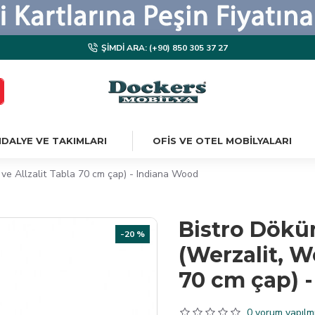
ŞIMDI ARA: (+90) 850 305 37 27
DALYE VE TAKIMLARI
OFIS VE OTEL MOBILYALARI
e Allzalit Tabla 70 cm çap) - Indiana Wood
Bistro Dökü
-20 %
(Werzalit, W
70 cm çap) 
0 yorum yapılmı