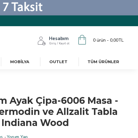
Hesabım
0 ürün - 0,00TL
Giriş / Kayıt ol
MOBILYA
OUTLET
TÜM ÜRÜNLER
m Ayak Çipa-6006 Masa -
ermodin ve Allzalit Tabla
- Indiana Wood
ş.
-
Yorum Yap