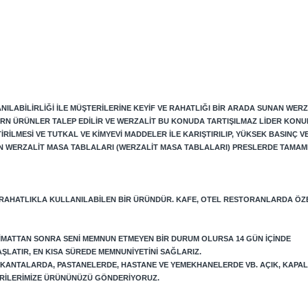
ILABILIRLIĞI ILE MÜŞTERILERINE KEYIF VE RAHATLIĞI BIR ARADA SUNAN WERZ
RN ÜRÜNLER TALEP EDILIR VE WERZALIT BU KONUDA TARTIŞILMAZ LIDER KONU
LMESI VE TUTKAL VE KIMYEVI MADDELER ILE KARIŞTIRILIP, YÜKSEK BASINÇ VE 
N WERZALIT MASA TABLALARI (WERZALIT MASA TABLALARI) PRESLERDE TAMAM
 RAHATLIKLA KULLANILABILEN BIR ÜRÜNDÜR. KAFE, OTEL RESTORANLARDA ÖZ
LIMATTAN SONRA SENI MEMNUN ETMEYEN BIR DURUM OLURSA 14 GÜN IÇINDE
AŞLATIR, EN KISA SÜREDE MEMNUNIYETINI SAĞLARIZ.
LOKANTALARDA, PASTANELERDE, HASTANE VE YEMEKHANELERDE VB. AÇIK, KAPA
TERILERIMIZE ÜRÜNÜNÜZÜ GÖNDERIYORUZ.