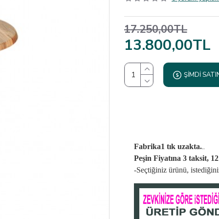
17.250,00TL
13.800,00TL
ŞIMDI SATI
..
Fabrika1 tık uzakta.
Peşin Fiyatına 3 taksit, 1
-Seçtiğiniz ürünü, istediği