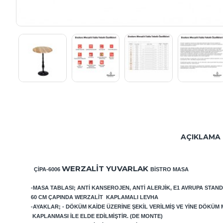
AÇIKLAMA
WERZALIT YUVARLAK
ÇIPA-6006
BISTRO MASA
-MASA TABLASI; ANTI KANSEROJEN, ANTI ALERJIK, E1 AVRUPA STAN
60 CM ÇAPINDA WERZALIT KAPLAMALI LEVHA
-AYAKLAR; - DÖKÜM KAIDE ÜZERINE ŞEKIL VERILMIŞ VE YINE DÖKÜ
KAPLANMASI ILE ELDE EDILMIŞTIR. (DE MONTE)