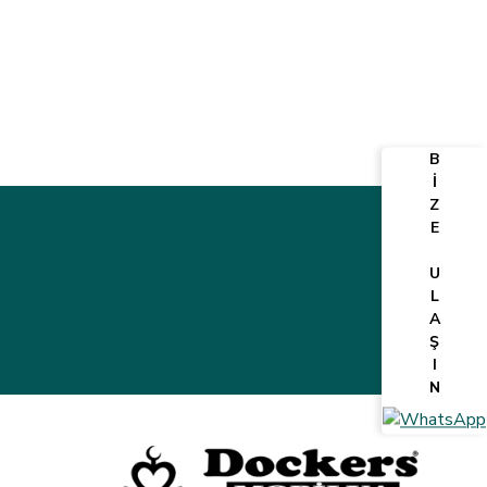
B
İ
Z
E
U
L
A
Ş
I
N