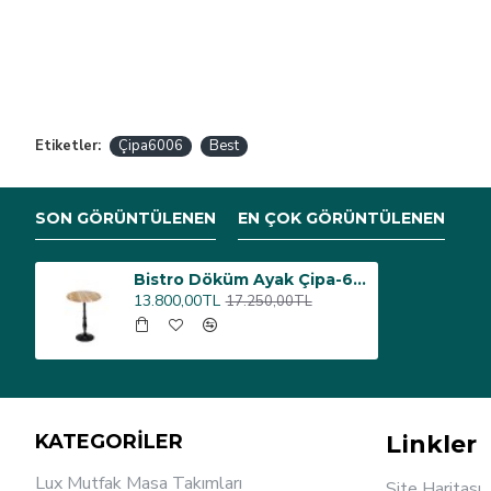
Etiketler:
Çipa6006
Best
SON GÖRÜNTÜLENEN
EN ÇOK GÖRÜNTÜLENEN
Bistro Döküm Ayak Çipa-6006 Masa - (Werzalit, Wermodin ve Allzalit Tabla 70 cm çap) - Indiana Wood
13.800,00TL
17.250,00TL
KATEGORİLER
Linkler
Lux Mutfak Masa Takımları
Site Haritası