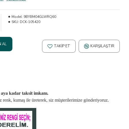
Model:
9BYBM04GLWRQ60
SKU:
DCK-105420
N AL
TAKIP ET
KARŞILAŞTIR
2 aya kadar taksit imkanı.
niz renk, kumaş
ile üreterek,
siz müşterilerimize gönderiyoruz.