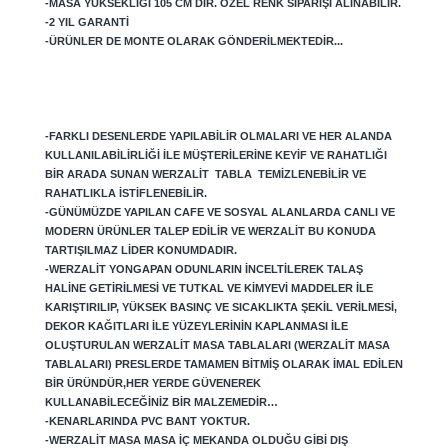
-MASA YÜKSEKLIĞI 105 CM DIR. ÖZEL RENK SIPARIŞI ALINABILIR.
-2 YIL GARANTI
-ÜRÜNLER DE MONTE OLARAK GÖNDERILMEKTEDIR...
-FARKLI DESENLERDE YAPILABILIR OLMALARI VE HER ALANDA
KULLANILABILIRLIĞI ILE MÜŞTERILERINE KEYIF VE RAHATLIĞI
BIR ARADA SUNAN WERZALIT TABLA TEMIZLENEBILIR VE
RAHATLIKLA ISTIFLENEBILIR.
-GÜNÜMÜZDE YAPILAN CAFE VE SOSYAL ALANLARDA CANLI VE
MODERN ÜRÜNLER TALEP EDILIR VE WERZALIT BU KONUDA
TARTIŞILMAZ LIDER KONUMDADIR.
-WERZALIT YONGAPAN ODUNLARIN INCELTILEREK TALAŞ
HALINE GETIRILMESI VE TUTKAL VE KIMYEVI MADDELER ILE
KARIŞTIRILIP, YÜKSEK BASINÇ VE SICAKLIKTA ŞEKIL VERILMESI,
DEKOR KAĞITLARI ILE YÜZEYLERININ KAPLANMASI ILE
OLUŞTURULAN WERZALIT MASA TABLALARI (WERZALIT MASA
TABLALARI) PRESLERDE TAMAMEN BITMIŞ OLARAK IMAL EDILEN
BIR ÜRÜNDÜR,HER YERDE GÜVENEREK
KULLANABILECEĞINIZ BIR MALZEMEDIR…
-KENARLARINDA PVC BANT YOKTUR.
-WERZALIT MASA MASA IÇ MEKANDA OLDUĞU GIBI DIŞ