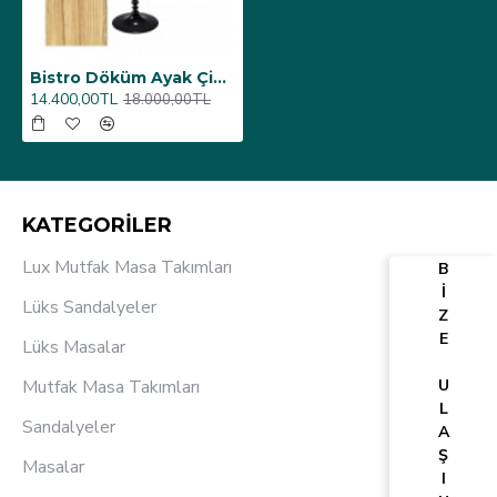
Bistro Döküm Ayak Çipa-6006 Masa - (Werzalit, Wermodin ve Allzalit Tabla 70 cm çap) - Coco Bolo
14.400,00TL
18.000,00TL
KATEGORİLER
Lux Mutfak Masa Takımları
B
İ
Lüks Sandalyeler
Z
E
Lüks Masalar
Mutfak Masa Takımları
U
L
Sandalyeler
A
Ş
Masalar
I