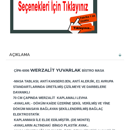
AÇIKLAMA
WERZALIT YUVARLAK
ÇIPA-6006
BISTRO MASA
-MASA TABLASI; ANTI KANSEROJEN, ANTI ALERJIK, E1 AVRUPA
STANDARTLARINDA ÜRETILMIŞ ÇIZILMEYE VE DARBELERE
DAYANIKLI
70
CM ÇAPINDA WERZALIT KAPLAMALI LEVHA
-AYAKLAR; - DÖKÜM KAIDE ÜZERINE ŞEKIL VERILMIŞ VE YINE
DÖKÜM MASAYA BAĞLAYAN ŞEKILLENDIRILMIŞ BAĞLAÇ
ELEKTROSTATIK
KAPLANMASI ILE ELDE EDILMIŞTIR. (DE MONTE)
-AYAKLARIN ALTINDAKI BINGO PLASTIK AYAK..