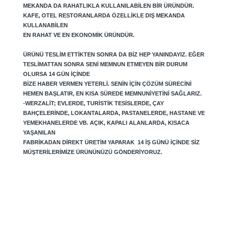
MEKANDA DA RAHATLIKLA KULLANILABILEN BIR ÜRÜNDÜR.
KAFE, OTEL RESTORANLARDA ÖZELLIKLE DIŞ MEKANDA
KULLANABILEN
EN RAHAT VE EN EKONOMIK ÜRÜNDÜR.
ÜRÜNÜ TESLIM ETTIKTEN SONRA DA BIZ HEP YANINDAYIZ. EĞER
TESLIMATTAN SONRA SENI MEMNUN ETMEYEN BIR DURUM
OLURSA 14 GÜN IÇINDE
BIZE HABER VERMEN YETERLI. SENIN IÇIN ÇÖZÜM SÜRECINI
HEMEN BAŞLATIR, EN KISA SÜREDE MEMNUNIYETINI SAĞLARIZ.
-WERZALIT; EVLERDE, TURISTIK TESISLERDE, ÇAY
BAHÇELERINDE, LOKANTALARDA, PASTANELERDE, HASTANE VE
YEMEKHANELERDE VB. AÇIK, KAPALI ALANLARDA, KISACA
YAŞANILAN
FABRIKADAN DIREKT ÜRETIM YAPARAK 14 IŞ GÜNÜ IÇINDE SIZ
MÜŞTERILERIMIZE ÜRÜNÜNÜZÜ GÖNDERIYORUZ.