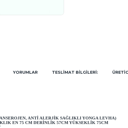
YORUMLAR
TESLIMAT BILGILERI:
ÜRETIC
ANSEROJEN, ANTI ALERJIK SAĞLIKLI YONGA LEVHA)
KLIK EN 75 CM DERINLIK 57CM YÜKSEKLIK 75CM
T