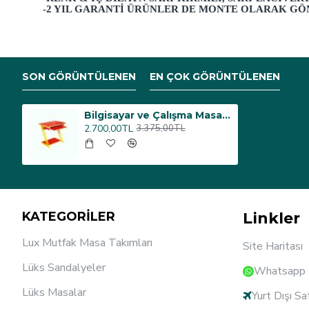
-2 YIL GARANTI ÜRÜNLER DE MONTE OLARAK GÖ
SON GÖRÜNTÜLENEN
EN ÇOK GÖRÜNTÜLENEN
Bilgisayar ve Çalışma Masası (Fanatik) Z Profilli 6113 - Sarı Kırmızı (Masa Lambası Hediyelı)
2.700,00TL
3.375,00TL
KATEGORİLER
Linkler
Lux Mutfak Masa Takımları
Site Haritası
Lüks Sandalyeler
Whatsapp D
Lüks Masalar
Yurt Dışı Sa