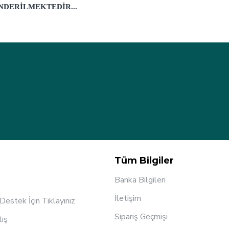
NDERILMEKTEDIR...
Tüm Bilgiler
Banka Bilgileri
İletişim
estek İçin Tıklayınız
Sipariş Geçmişi
tış