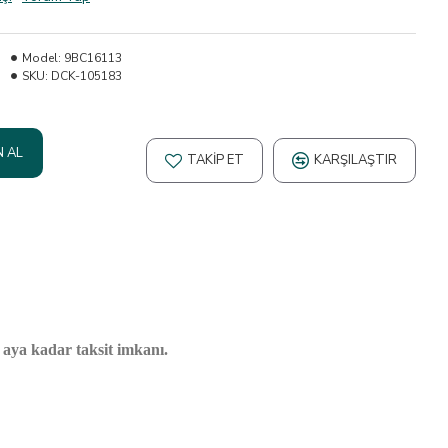
Model:
9BC16113
SKU:
DCK-105183
N AL
TAKIP ET
KARŞILAŞTIR
2 aya kadar taksit imkanı.