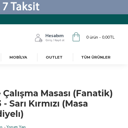
Hesabım
0 ürün - 0,00TL
Giriş / Kayıt ol
MOBILYA
OUTLET
TÜM ÜRÜNLER
e Çalışma Masası (Fanatik)
13 - Sarı Kırmızı (Masa
iyelı)
ş.
-
Yorum Yap