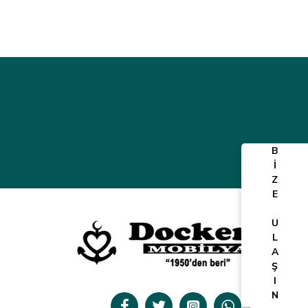
B
İ
Z
E
U
L
A
Ş
I
N