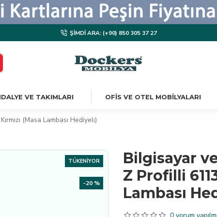
ŞIMDI ARA: (+90) 850 305 37 27
DALYE VE TAKIMLARI
OFIS VE OTEL MOBILYALARI
ı Kırmızı (Masa Lambası Hediyelı)
Bilgisayar v
TÜKENIYOR
Z Profilli 61
-20 %
Lambası Hed
0 yorum yapılmı