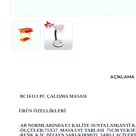
AÇIKLAMA
BC16113 PC ÇALIŞMA MASASI
ÜRÜN ÖZELLİKLERİ
-AB NORMLARINDA E1 KALITE SUNTA LAM(ANTI K
-ÖLÇÜLER:75X57 MASA UST TABLASI 75CM YUKSE
-RENK & İÇ DIZAYN SARI-KIRMIZI, SARI-LACIVER