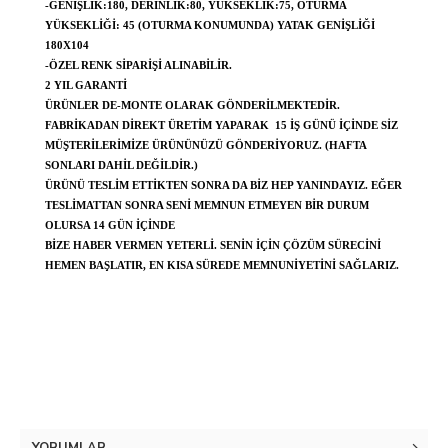
-GENIŞLIK:180, DERINLIK:80, YÜKSEKLIK:75, OTURMA
YÜKSEKLIĞI: 45 (OTURMA KONUMUNDA) YATAK GENIŞLIĞI
180X104
-ÖZEL RENK SIPARIŞI ALINABILIR.
2 YIL GARANTI
ÜRÜNLER DE-MONTE OLARAK GÖNDERILMEKTEDIR.
FABRIKADAN DIREKT ÜRETIM YAPARAK 15 IŞ GÜNÜ IÇINDE SIZ
MÜŞTERILERIMIZE ÜRÜNÜNÜZÜ GÖNDERIYORUZ. (HAFTA
SONLARI DAHIL DEĞILDIR.)
ÜRÜNÜ TESLIM ETTIKTEN SONRA DA BIZ HEP YANINDAYIZ. EĞER
TESLIMATTAN SONRA SENI MEMNUN ETMEYEN BIR DURUM
OLURSA 14 GÜN IÇINDE
BIZE HABER VERMEN YETERLI. SENIN IÇIN ÇÖZÜM SÜRECINI
HEMEN BAŞLATIR, EN KISA SÜREDE MEMNUNIYETINI SAĞLARIZ.