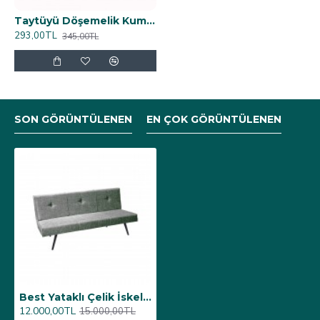
Taytüyü Döşemelik Kumaş
293,00TL
345,00TL
SON GÖRÜNTÜLENEN
EN ÇOK GÖRÜNTÜLENEN
Best Yataklı Çelik İskelet Sünger Kanepe (Keten Kumaş) - Koyu Gri
12.000,00TL
15.000,00TL