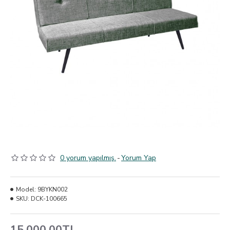
0 yorum yapılmış.
-
Yorum Yap
Model:
9BYKN002
SKU:
DCK-100665