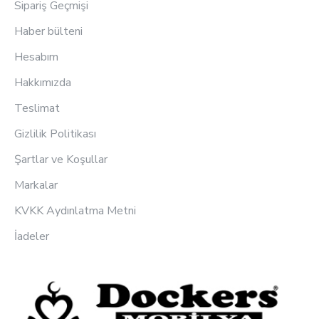
Sipariş Geçmişi
Haber bülteni
Hesabım
Hakkımızda
Teslimat
Gizlilik Politikası
Şartlar ve Koşullar
Markalar
KVKK Aydınlatma Metni
İadeler