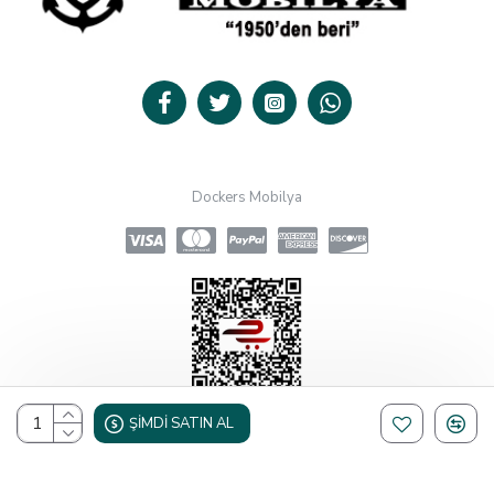
Dockers Mobilya
ŞIMDI SATIN AL
Design, Hosting & Support By Shopgez.com