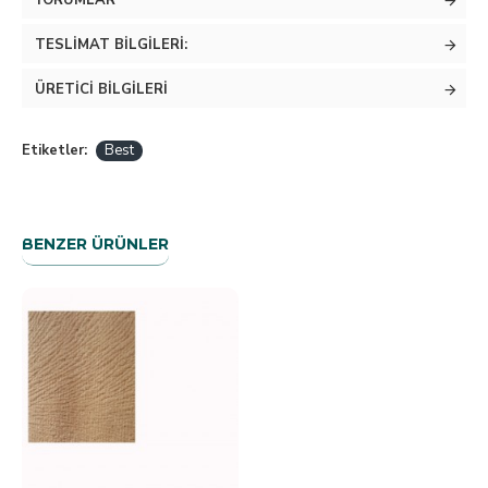
YORUMLAR
TESLIMAT BILGILERI:
ÜRETICI BILGILERI
Etiketler:
Best
BENZER ÜRÜNLER