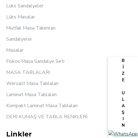
Lüks Sandalyeler
Lüks Masalar
Mutfak Masa Takımları
Sandalyeler
Masalar
B
Fiskos Masa Sandalye Seti
İ
MASA TABLALARI
Z
E
Werzalit Masa Tablaları
U
Laminat Masa Tablaları
L
Kompakt Laminat Masa Tablaları
A
Ş
DERİ KUMAŞ VE TABLA RENKLERİ
I
N
Linkler