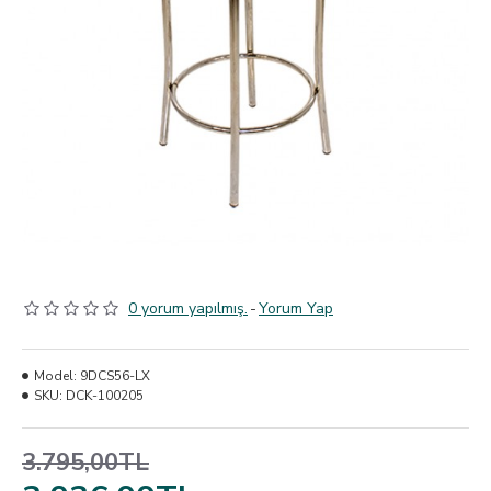
0 yorum yapılmış.
-
Yorum Yap
Model:
9DCS56-LX
SKU:
DCK-100205
3.795,00TL