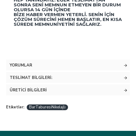
SONRA SENI MEMNUN ETMEYEN BIR DURUM
OLURSA 14 GÜN IÇINDE
BIZE HABER VERMEN YETERLI. SENIN IÇIN
ÇÖZÜM SÜRECINI HEMEN BAŞLATIR, EN KISA
SÜREDE MEMNUNIYETINI SAĞLARIZ.
YORUMLAR
TESLIMAT BILGILERI:
ÜRETICI BILGILERI
Etiketler:
BarTaburesiNikelajlı