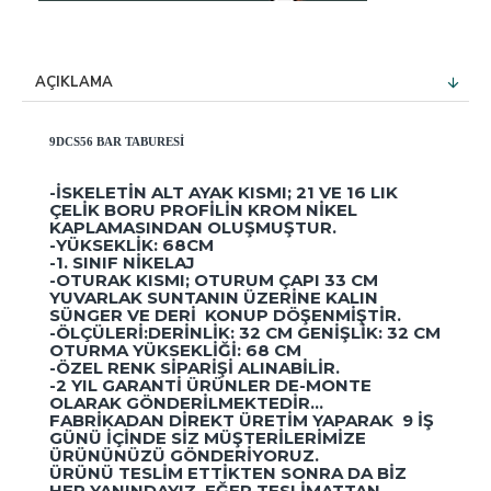
AÇIKLAMA
9DCS56 BAR TABURESI
-İSKELETIN ALT AYAK KISMI; 21 VE 16 LIK
ÇELIK BORU PROFILIN KROM NIKEL
KAPLAMASINDAN OLUŞMUŞTUR.
-YÜKSEKLIK: 68CM
-1. SINIF NIKELAJ
-OTURAK KISMI; OTURUM ÇAPI 33 CM
YUVARLAK SUNTANIN ÜZERINE KALIN
SÜNGER VE DERI KONUP DÖŞENMIŞTIR.
-ÖLÇÜLERI:DERINLIK: 32 CM GENIŞLIK: 32 CM
OTURMA YÜKSEKLIĞI: 68 CM
-ÖZEL RENK SIPARIŞI ALINABILIR.
-2 YIL GARANTI ÜRÜNLER DE-MONTE
OLARAK GÖNDERILMEKTEDIR...
FABRIKADAN DIREKT ÜRETIM YAPARAK 9 IŞ
GÜNÜ IÇINDE SIZ MÜŞTERILERIMIZE
ÜRÜNÜNÜZÜ GÖNDERIYORUZ.
ÜRÜNÜ TESLIM ETTIKTEN SONRA DA BIZ
HEP YANINDAYIZ. EĞER TESLIMATTAN