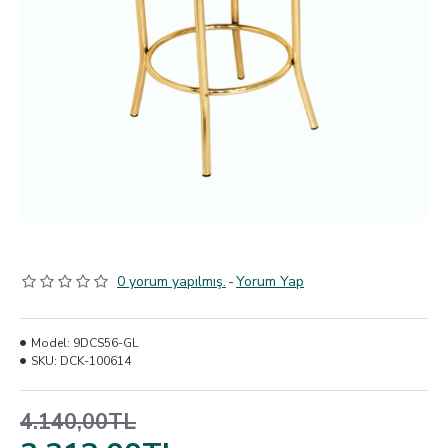
0 yorum yapılmış.
-
Yorum Yap
Model:
9DCS56-GL
SKU:
DCK-100614
4.140,00TL