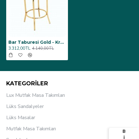
Bar Taburesi Gold - Krem
3.312,00TL
4.140,00TL
KATEGORİLER
Lux Mutfak Masa Takımları
Lüks Sandalyeler
Lüks Masalar
Mutfak Masa Takımları
B
İ