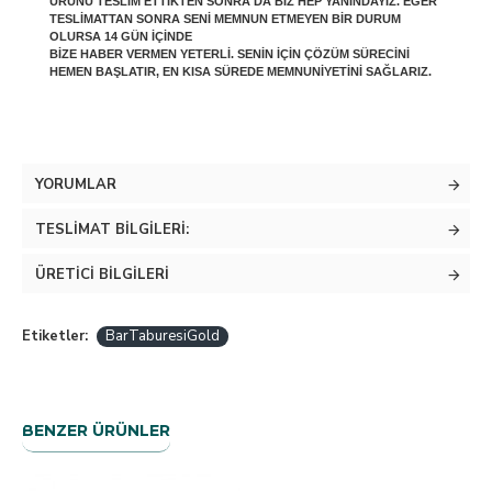
ÜRÜNÜ TESLIM ETTIKTEN SONRA DA BIZ HEP YANINDAYIZ. EĞER
TESLIMATTAN SONRA SENI MEMNUN ETMEYEN BIR DURUM
OLURSA 14 GÜN IÇINDE
BIZE HABER VERMEN YETERLI. SENIN IÇIN ÇÖZÜM SÜRECINI
HEMEN BAŞLATIR, EN KISA SÜREDE MEMNUNIYETINI SAĞLARIZ.
YORUMLAR
TESLIMAT BILGILERI:
ÜRETICI BILGILERI
Etiketler:
BarTaburesiGold
BENZER ÜRÜNLER