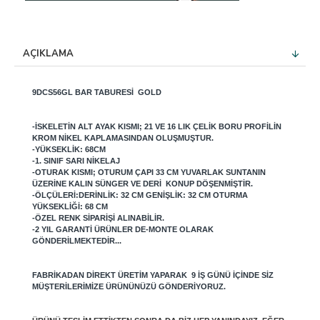
AÇIKLAMA
9DCS56GL BAR TABURESI GOLD
-İSKELETIN ALT AYAK KISMI; 21 VE 16 LIK ÇELIK BORU PROFILIN
KROM NIKEL KAPLAMASINDAN OLUŞMUŞTUR.
-YÜKSEKLIK: 68CM
-1. SINIF SARI NIKELAJ
-OTURAK KISMI; OTURUM ÇAPI 33 CM YUVARLAK SUNTANIN
ÜZERINE KALIN SÜNGER VE DERI KONUP DÖŞENMIŞTIR.
-ÖLÇÜLERI:DERINLIK: 32 CM GENIŞLIK: 32 CM OTURMA
YÜKSEKLIĞI: 68 CM
-ÖZEL RENK SIPARIŞI ALINABILIR.
-2 YIL GARANTI ÜRÜNLER DE-MONTE OLARAK
GÖNDERILMEKTEDIR...
FABRIKADAN DIREKT ÜRETIM YAPARAK 9 IŞ GÜNÜ IÇINDE SIZ
MÜŞTERILERIMIZE ÜRÜNÜNÜZÜ GÖNDERIYORUZ.