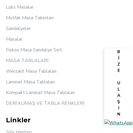
Lüks Masalar
Mutfak Masa Takımları
Sandalyeler
Masalar
Fiskos Masa Sandalye Seti
B
İ
MASA TABLALARI
Z
E
Werzalit Masa Tablaları
Laminat Masa Tablaları
U
L
Kompakt Laminat Masa Tablaları
A
Ş
DERİ KUMAŞ VE TABLA RENKLERİ
I
N
Linkler
Site Haritası