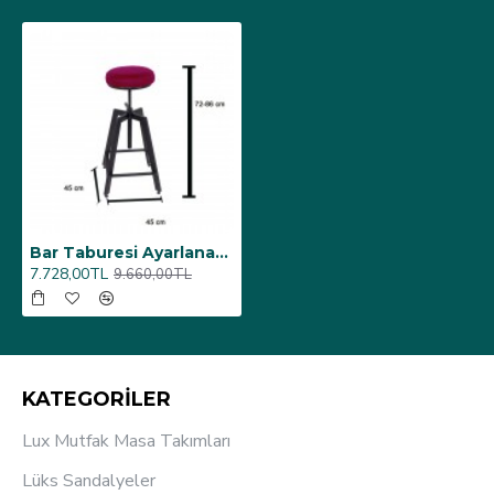
Bar Taburesi Ayarlanabilir - Mor
7.728,00TL
9.660,00TL
KATEGORİLER
Lux Mutfak Masa Takımları
Lüks Sandalyeler