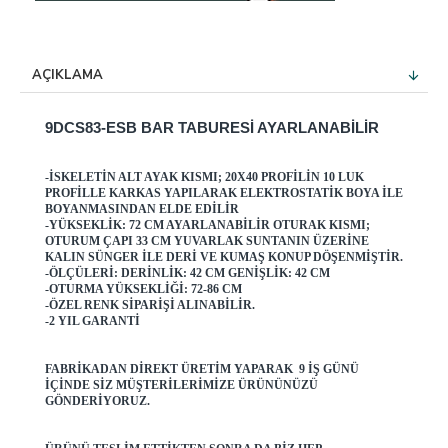
AÇIKLAMA
9DCS83-ESB BAR TABURESI AYARLANABILIR
-İSKELETIN ALT AYAK KISMI; 20X40 PROFILIN 10 LUK
PROFILLE KARKAS YAPILARAK ELEKTROSTATIK BOYA ILE
BOYANMASINDAN ELDE EDILIR
-YÜKSEKLIK: 72 CM AYARLANABILIR OTURAK KISMI;
OTURUM ÇAPI 33 CM YUVARLAK SUNTANIN ÜZERINE
KALIN SÜNGER ILE DERI VE KUMAŞ KONUP DÖŞENMIŞTIR.
-ÖLÇÜLERI: DERINLIK: 42 CM GENIŞLIK: 42 CM
-OTURMA YÜKSEKLIĞI: 72-86 CM
-ÖZEL RENK SIPARIŞI ALINABILIR.
-2 YIL GARANTI
FABRIKADAN DIREKT ÜRETIM YAPARAK 9 IŞ GÜNÜ
IÇINDE SIZ MÜŞTERILERIMIZE ÜRÜNÜNÜZÜ
GÖNDERIYORUZ.