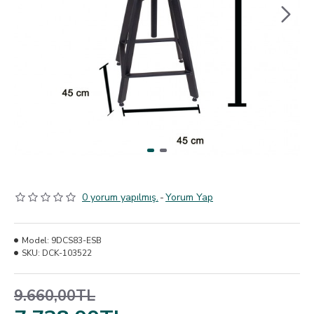
0 yorum yapılmış.
-
Yorum Yap
Model:
9DCS83-ESB
SKU:
DCK-103522
9.660,00TL