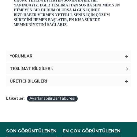
ÜRÜNÜ TESLIM ETTIKTEN SONRA DA BIZ HEP
YANINDAYIZ. EĞER TESLIMATTAN SONRA SENI MEMNUN
ETMEYEN BIR DURUM OLURSA 14 GÜN IÇINDE
BIZE HABER VERMEN YETERLI. SENIN IÇIN ÇÖZÜM
SÜRECINI HEMEN BAŞLATIR, EN KISA SÜREDE
MEMNUNIYETINI SAĞLARIZ.
YORUMLAR
TESLIMAT BILGILERI:
ÜRETICI BILGILERI
Etiketler:
AyarlanabilirBarTaburesi
SON GÖRÜNTÜLENEN
EN ÇOK GÖRÜNTÜLENEN