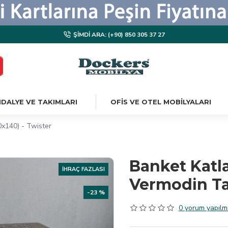
ŞIMDI ARA: (+90) 850 305 37 27
DALYE VE TAKIMLARI
OFIS VE OTEL MOBILYALARI
0x140) - Twister
Banket Katlan
İHRAÇ FAZLASI
Vermodin Ta
-23 %
0 yorum yapılmı