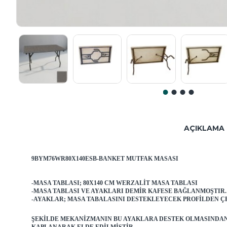
AÇIKLAMA
9BYM76WR80X140ESB-BANKET MUTFAK MASASI
-MASA TABLASI; 80X140 CM WERZALIT MASA TABLASI
-MASA TABLASI VE AYAKLARI DEMIR KAFESE BAĞLANMOŞTIR
-AYAKLAR; MASA TABALASINI DESTEKLEYECEK PROFILDEN Ç
ŞEKILDE MEKANIZMANIN BU AYAKLARA DESTEK OLMASINDAN 
KAPLANARAK ELDE EDILMIŞTIR.