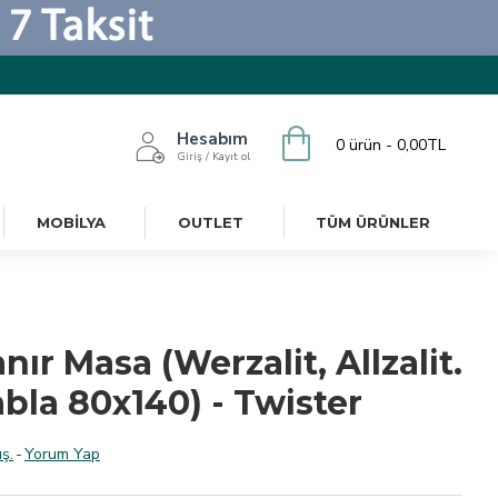
Hesabım
0 ürün - 0,00TL
Giriş / Kayıt ol
MOBILYA
OUTLET
TÜM ÜRÜNLER
ır Masa (Werzalit, Allzalit.
bla 80x140) - Twister
ş.
-
Yorum Yap