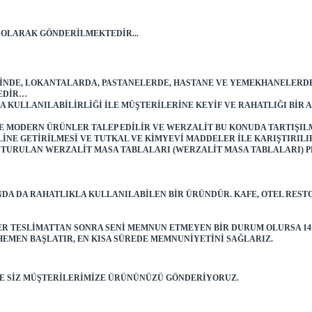
 OLARAK GÖNDERILMEKTEDIR...
RINDE, LOKANTALARDA, PASTANELERDE, HASTANE VE YEMEKHANELERDE 
EDIR…
A KULLANILABILIRLIĞI ILE MÜŞTERILERINE KEYIF VE RAHATLIĞI BIR
E MODERN ÜRÜNLER TALEP EDILIR VE WERZALIT BU KONUDA TARTIŞI
E GETIRILMESI VE TUTKAL VE KIMYEVI MADDELER ILE KARIŞTIRILIP,
ŞTURULAN WERZALIT MASA TABLALARI (WERZALIT MASA TABLALARI) P
NDA DA RAHATLIKLA KULLANILABILEN BIR ÜRÜNDÜR. KAFE, OTEL RE
ĞER TESLIMATTAN SONRA SENI MEMNUN ETMEYEN BIR DURUM OLURSA 14
HEMEN BAŞLATIR, EN KISA SÜREDE MEMNUNIYETINI SAĞLARIZ.
NDE SIZ MÜŞTERILERIMIZE ÜRÜNÜNÜZÜ GÖNDERIYORUZ.