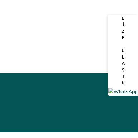
B
İ
Z
E
U
L
A
Ş
I
N