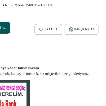
Model:
9BYM76WR80X140ESBEKO
N AL
TAKIP ET
KARŞILAŞTIR
2 aya kadar taksit imkanı.
niz renk, kumaş
ile üreterek,
siz müşterilerimize gönderiyoruz.