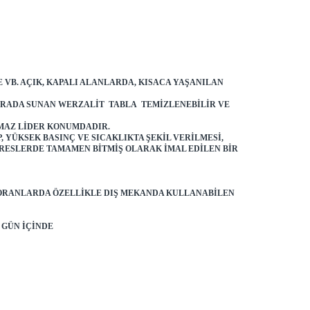
VB. AÇIK, KAPALI ALANLARDA, KISACA YAŞANILAN
 ARADA SUNAN WERZALIT TABLA TEMIZLENEBILIR VE
LMAZ LIDER KONUMDADIR.
 YÜKSEK BASINÇ VE SICAKLIKTA ŞEKIL VERILMESI,
RESLERDE TAMAMEN BITMIŞ OLARAK IMAL EDILEN BIR
STORANLARDA ÖZELLIKLE DIŞ MEKANDA KULLANABILEN
 GÜN IÇINDE