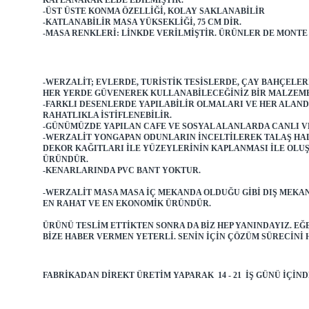
-ÜST ÜSTE KONMA ÖZELLIĞI, KOLAY SAKLANABILIR
-KATLANABILIR MASA YÜKSEKLIĞI, 75 CM DIR.
-MASA RENKLERI: LINKDE VERILMIŞTIR. ÜRÜNLER DE MONTE
-WERZALIT; EVLERDE, TURISTIK TESISLERDE, ÇAY BAHÇELE
HER YERDE GÜVENEREK KULLANABILECEĞINIZ BIR MALZEM
-FARKLI DESENLERDE YAPILABILIR OLMALARI VE HER ALAND
RAHATLIKLA ISTIFLENEBILIR.
-GÜNÜMÜZDE YAPILAN CAFE VE SOSYAL ALANLARDA CANLI V
-WERZALIT YONGAPAN ODUNLARIN INCELTILEREK TALAŞ HALIN
DEKOR KAĞITLARI ILE YÜZEYLERININ KAPLANMASI ILE OLU
ÜRÜNDÜR.
-KENARLARINDA PVC BANT YOKTUR.
-WERZALIT MASA MASA IÇ MEKANDA OLDUĞU GIBI DIŞ MEKA
EN RAHAT VE EN EKONOMIK ÜRÜNDÜR.
ÜRÜNÜ TESLIM ETTIKTEN SONRA DA BIZ HEP YANINDAYIZ. E
BIZE HABER VERMEN YETERLI. SENIN IÇIN ÇÖZÜM SÜRECINI 
FABRIKADAN DIREKT ÜRETIM YAPARAK 14 - 21 IŞ GÜNÜ IÇI