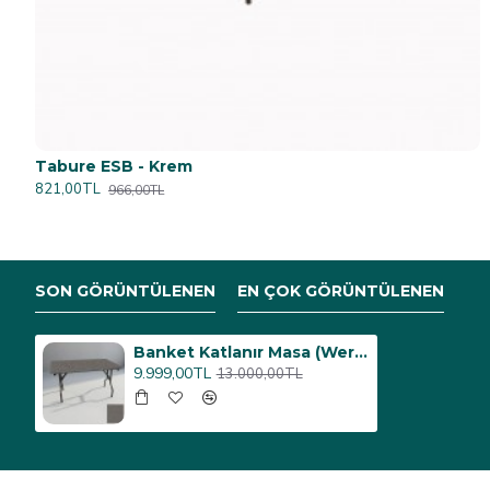
Tabure ESB - Krem
821,00TL
966,00TL
SON GÖRÜNTÜLENEN
EN ÇOK GÖRÜNTÜLENEN
Banket Katlanır Masa (Werzalit, Allzalit. Vermodin Tabla 80x140) - Twister
9.999,00TL
13.000,00TL