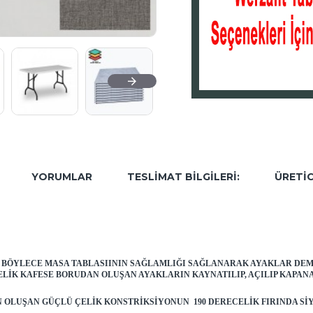
YORUMLAR
TESLIMAT BILGILERI:
ÜRETIC
. BÖYLECE MASA TABLASIININ SAĞLAMLIĞI SAĞLANARAK AYAKLAR DE
ELIK KAFESE BORUDAN OLUŞAN AYAKLARIN KAYNATILIP, AÇILIP KAPA
OLUŞAN GÜÇLÜ ÇELIK KONSTRIKSIYONUN 190 DERECELIK FIRINDA SI