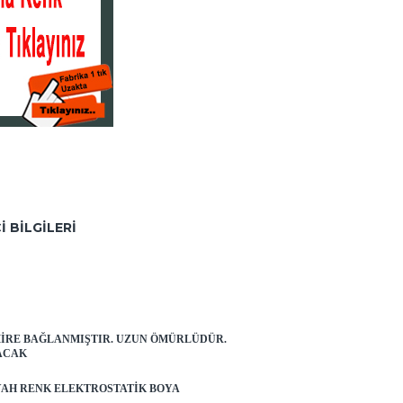
I BILGILERI
MIRE BAĞLANMIŞTIR. UZUN ÖMÜRLÜDÜR.
NACAK
YAH RENK ELEKTROSTATIK BOYA