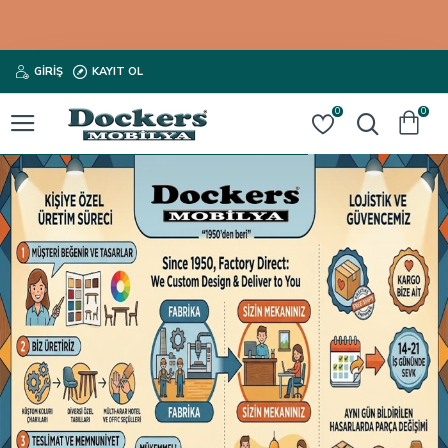
GIRIŞ
KAYIT OL
0
0