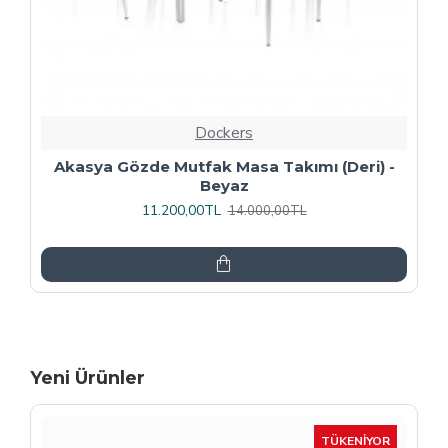
Dockers
Premıum - Gözde Mutfak Masa Takımı -
Füme
13.600,00TL
17.000,00TL
Yeni Ürünler
-15 %