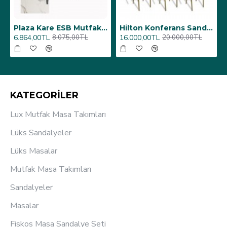
6 Adet)
Üst Üste Konan Hilton Konferans Sandalye - (4 Adet)
Porselen Masa Tablası 80X160
12.000,00TL
26.350,00TL
15.000,00TL
31.000,00TL
KATEGORİLER
Lux Mutfak Masa Takımları
Lüks Sandalyeler
Lüks Masalar
Mutfak Masa Takımları
Sandalyeler
Masalar
Fiskos Masa Sandalye Seti