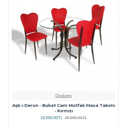
Dockers
ı
Çipa Döküm Ayak - Play Polipropilen Masa
Takımı - 70x120 (Werzalit, Wermodin veya
Allzalit Tabla) - Afyon Mermer-Antrasit
16.800,00TL
21.000,00TL