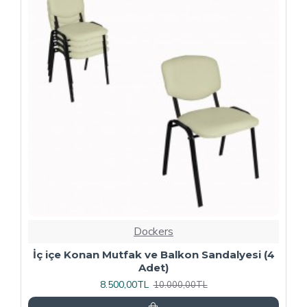
-20 %
Dockers
4
Kapitoneli Sandalye (Deri) (4 Adet) - Yeşil
9.600,00TL
12.000,00TL