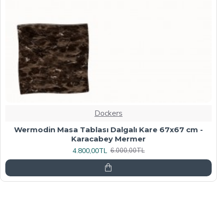
Dockers
Werzalit, Allzalit veya Wermodin Masa Tablası
70X120 - Afyon Mermer
6.080,00TL
7.600,00TL