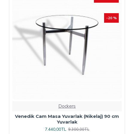
Dockers
Plaza Kare ESB Mutfak Masası (Werzalit,
Allzalit veya Wermodin Tablalı 80X80) -
Afyon Mermer