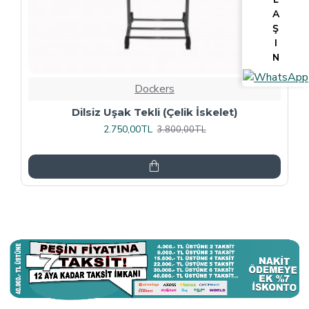
A
Ş
I
N
Dockers
Tv Lcd Standı 5484
3.375,00TL
4.500,00TL