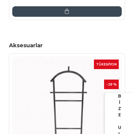
6.864,00TL
8.075,00TL
Aksesuarlar
TÜKENIYOR
-25 %
B
İ
Z
E
U
L